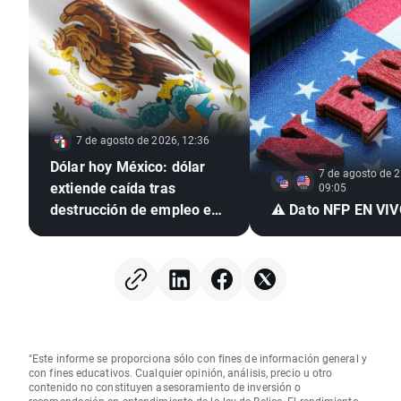
7 de agosto de 2026, 12:36
Dólar hoy México: dólar
7 de agosto de 2
extiende caída tras
09:05
destrucción de empleo en
⚠️ Dato NFP EN VI
EE. UU. e inflación
mexicana en mínimo de
seis años
"Este informe se proporciona sólo con fines de información general y
con fines educativos. Cualquier opinión, análisis, precio u otro
contenido no constituyen asesoramiento de inversión o