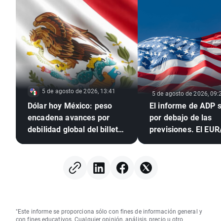
5 de agosto de 2026, 13:41
5 de agosto de 2026, 09:
Dólar hoy México: peso
El informe de ADP se sitúa
encadena avances por
por debajo de las
debilidad global del billete
previsiones. El EU
verde
amplía sus subidas
"Este informe se proporciona sólo con fines de información general y
con fines educativos. Cualquier opinión, análisis, precio u otro