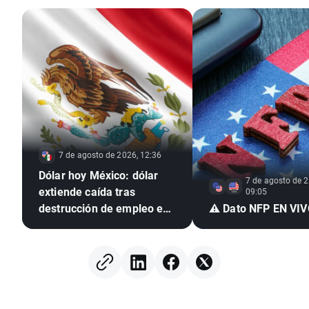
7 de agosto de 2026, 12:36
Dólar hoy México: dólar
7 de agosto de 2
extiende caída tras
09:05
destrucción de empleo en
⚠️ Dato NFP EN VI
EE. UU. e inflación
mexicana en mínimo de
seis años