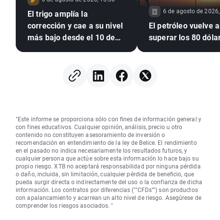
6 de agosto de 2026,
El trigo amplía la
corrección y cae a su nivel
El petróleo vuelve a
más bajo desde el 10 de
superar los 80 dóla
julio 🚩 La sequía, El Niño y
el mar Negro, en el foco
"Este informe se proporciona sólo con fines de información general y
con fines educativos. Cualquier opinión, análisis, precio u otro
contenido no constituyen asesoramiento de inversión o
recomendación en entendimiento de la ley de Belice. El rendimiento
en el pasado no indica necesariamente los resultados futuros, y
cualquier persona que actúe sobre esta información lo hace bajo su
propio riesgo. XTB no aceptará responsabilidad por ninguna pérdida
o daño, incluida, sin limitación, cualquier pérdida de beneficio, que
pueda surgir directa o indirectamente del uso o la confianza de dicha
información. Los contratos por diferencias (""CFDs"") son productos
con apalancamiento y acarrean un alto nivel de riesgo. Asegúrese de
comprender los riesgos asociados. "