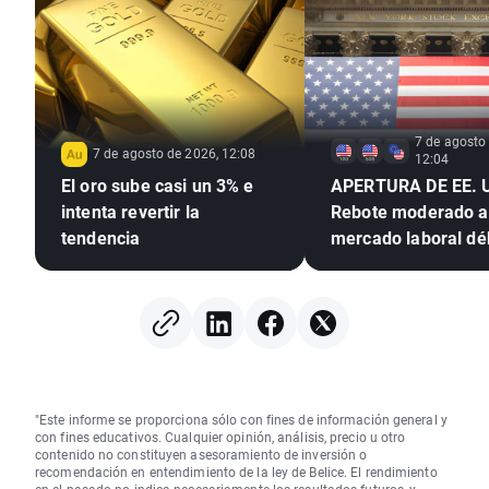
7 de agosto
7 de agosto de 2026, 12:08
12:04
El oro sube casi un 3% e
APERTURA DE EE. 
intenta revertir la
Rebote moderado a
tendencia
mercado laboral déb
"Este informe se proporciona sólo con fines de información general y
con fines educativos. Cualquier opinión, análisis, precio u otro
contenido no constituyen asesoramiento de inversión o
recomendación en entendimiento de la ley de Belice. El rendimiento