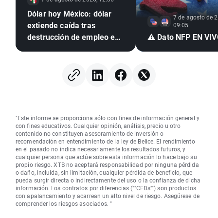
Dólar hoy México: dólar
7 de agosto de 2
extiende caída tras
09:05
destrucción de empleo en
⚠️ Dato NFP EN VI
EE. UU. e inflación
mexicana en mínimo de
seis años
"Este informe se proporciona sólo con fines de información general y
con fines educativos. Cualquier opinión, análisis, precio u otro
contenido no constituyen asesoramiento de inversión o
recomendación en entendimiento de la ley de Belice. El rendimiento
en el pasado no indica necesariamente los resultados futuros, y
cualquier persona que actúe sobre esta información lo hace bajo su
propio riesgo. XTB no aceptará responsabilidad por ninguna pérdida
o daño, incluida, sin limitación, cualquier pérdida de beneficio, que
pueda surgir directa o indirectamente del uso o la confianza de dicha
información. Los contratos por diferencias (""CFDs"") son productos
con apalancamiento y acarrean un alto nivel de riesgo. Asegúrese de
comprender los riesgos asociados. "