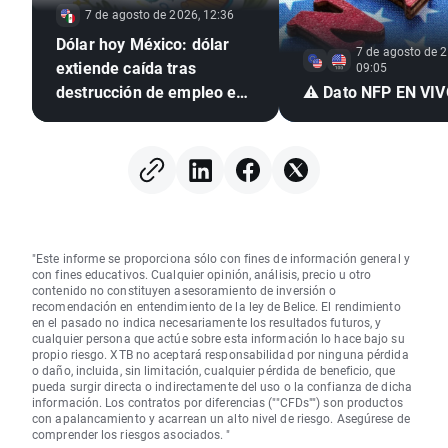
7 de agosto de 2026, 12:36
Dólar hoy México: dólar
7 de agosto de 2
extiende caída tras
09:05
destrucción de empleo en
⚠️ Dato NFP EN VI
EE. UU. e inflación
mexicana en mínimo de
seis años
"Este informe se proporciona sólo con fines de información general y
con fines educativos. Cualquier opinión, análisis, precio u otro
contenido no constituyen asesoramiento de inversión o
recomendación en entendimiento de la ley de Belice. El rendimiento
en el pasado no indica necesariamente los resultados futuros, y
cualquier persona que actúe sobre esta información lo hace bajo su
propio riesgo. XTB no aceptará responsabilidad por ninguna pérdida
o daño, incluida, sin limitación, cualquier pérdida de beneficio, que
pueda surgir directa o indirectamente del uso o la confianza de dicha
información. Los contratos por diferencias (""CFDs"") son productos
con apalancamiento y acarrean un alto nivel de riesgo. Asegúrese de
comprender los riesgos asociados. "