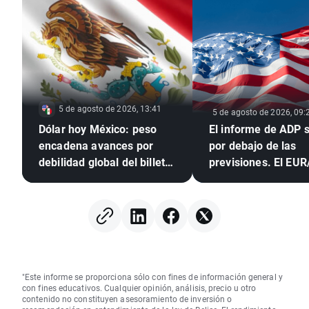
5 de agosto de 2026, 13:41
5 de agosto de 2026, 09:
Dólar hoy México: peso
El informe de ADP se sitúa
encadena avances por
por debajo de las
debilidad global del billete
previsiones. El EU
verde
amplía sus subidas
"Este informe se proporciona sólo con fines de información general y
con fines educativos. Cualquier opinión, análisis, precio u otro
contenido no constituyen asesoramiento de inversión o