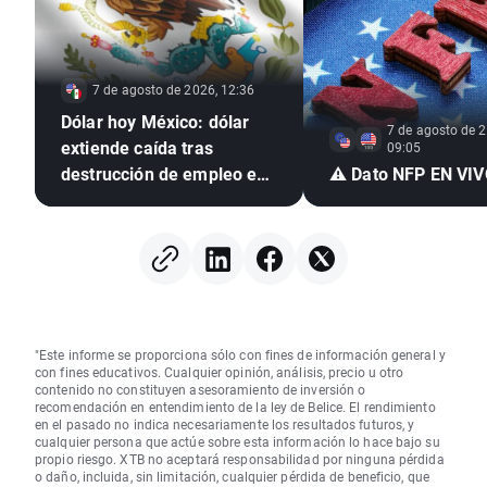
7 de agosto de 2026, 12:36
Dólar hoy México: dólar
7 de agosto de 2
extiende caída tras
09:05
destrucción de empleo en
⚠️ Dato NFP EN VI
EE. UU. e inflación
mexicana en mínimo de
seis años
"Este informe se proporciona sólo con fines de información general y
con fines educativos. Cualquier opinión, análisis, precio u otro
contenido no constituyen asesoramiento de inversión o
recomendación en entendimiento de la ley de Belice. El rendimiento
en el pasado no indica necesariamente los resultados futuros, y
cualquier persona que actúe sobre esta información lo hace bajo su
propio riesgo. XTB no aceptará responsabilidad por ninguna pérdida
o daño, incluida, sin limitación, cualquier pérdida de beneficio, que