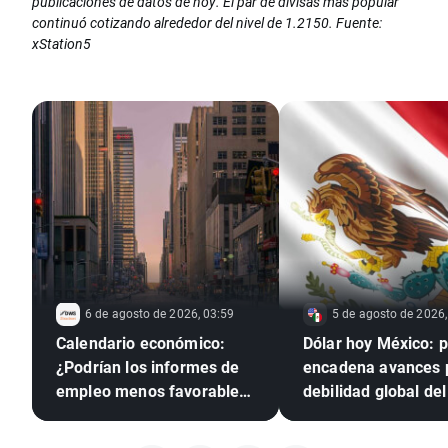
publicaciones de datos de hoy. El par de divisas más popular
continuó cotizando alrededor del nivel de 1.2150. Fuente:
xStation5
6 de agosto de 2026, 03:59
5 de agosto de 2026,
Calendario económico:
Dólar hoy México: 
¿Podrían los informes de
encadena avances 
empleo menos favorables
debilidad global del 
presionar a la Reserva
verde
Federal para que suba los