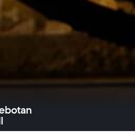
rebotan
l