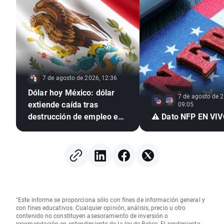
7 de agosto de 2026, 12:36
Dólar hoy México: dólar
7 de agosto de 2
extiende caída tras
09:05
destrucción de empleo en
⚠️ Dato NFP EN VI
EE. UU. e inflación
mexicana en mínimo de
seis años
"Este informe se proporciona sólo con fines de información general y
con fines educativos. Cualquier opinión, análisis, precio u otro
contenido no constituyen asesoramiento de inversión o
recomendación en entendimiento de la ley de Belice. El rendimiento