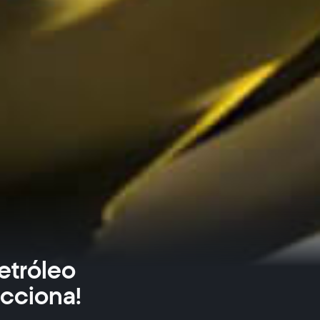
etróleo
acciona!