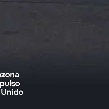
ozona
mpulso
 Unido