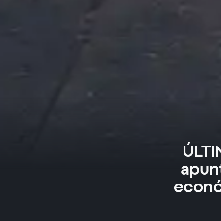
ÚLTI
apunt
económ