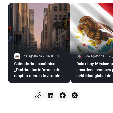
6 de agosto de 2026, 03:59
5 de agosto de 2026,
Calendario económico:
Dólar hoy México: 
¿Podrían los informes de
encadena avances 
empleo menos favorables
debilidad global del 
presionar a la Reserva
verde
Federal para que suba los
tipos?