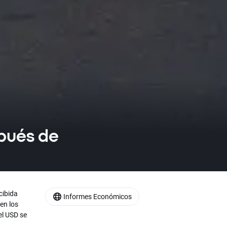
pués de
cibida
Informes Económicos
en los
el USD se