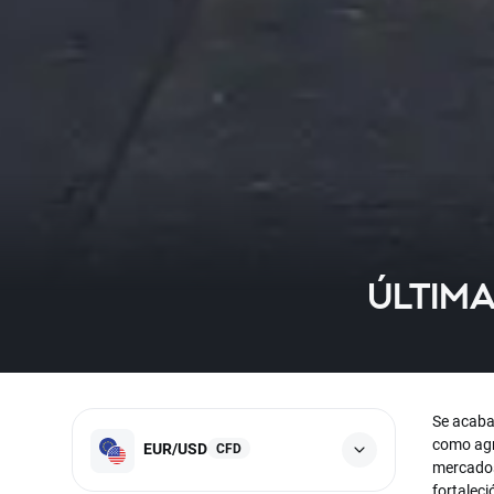
ÚLTIMA
Se acaba 
como agr
EUR/USD
CFD
mercados.
fortaleci