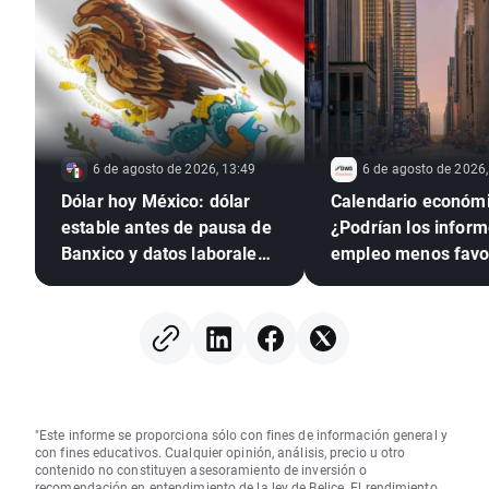
6 de agosto de 2026, 13:49
6 de agosto de 2026,
Dólar hoy México: dólar
Calendario económi
estable antes de pausa de
¿Podrían los infor
Banxico y datos laborales
empleo menos favo
de EE. UU.
presionar a la Rese
Federal para que su
tipos?
"Este informe se proporciona sólo con fines de información general y
con fines educativos. Cualquier opinión, análisis, precio u otro
contenido no constituyen asesoramiento de inversión o
recomendación en entendimiento de la ley de Belice. El rendimiento