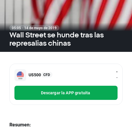
05:05 · 14 de mayo de 2019
Wall Street se hunde tras las
represalias chinas
-
US500
CFD
-
Descargar la APP gratuita
Resumen: