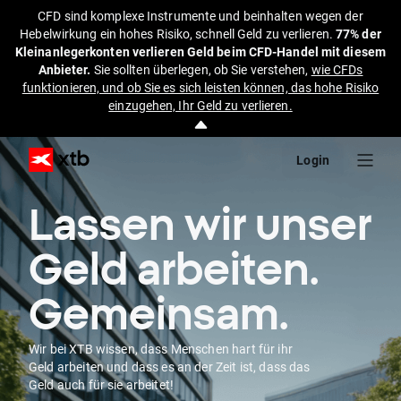
CFD sind komplexe Instrumente und beinhalten wegen der
Hebelwirkung ein hohes Risiko, schnell Geld zu verlieren.
77% der
Kleinanlegerkonten verlieren Geld beim CFD-Handel mit diesem
Anbieter.
Sie sollten überlegen, ob Sie verstehen,
wie CFDs
funktionieren, und ob Sie es sich leisten können, das hohe Risiko
einzugehen, Ihr Geld zu verlieren.
Login
Lassen wir unser
Geld arbeiten.
Gemeinsam.
Wir bei XTB wissen, dass Menschen hart für ihr
Geld arbeiten und dass es an der Zeit ist, dass das
Geld auch für sie arbeitet!