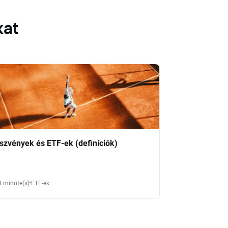
kat
szvények és ETF-ek (definíciók)
3 minute(s)
ETF-ek