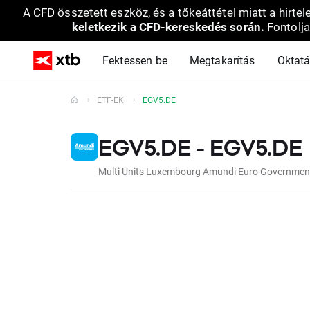
A CFD összetett eszköz, és a tőkeáttétel miatt a hirtel
keletkezik a CFD-kereskedés során.
Fontolja
Fektessen be
Megtakarítás
Oktat
ETF-EK
EGV5.DE
EGV5.DE - EGV5.DE
Multi Units Luxembourg Amundi Euro Government