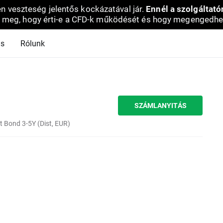
en veszteség jelentős kockázatával jár.
Ennél a szolgáltató
 meg, hogy érti-e a CFD-k működését és hogy megengedhe
ás
Rólunk
SZÁMLANYITÁS
 Bond 3-5Y (Dist, EUR)