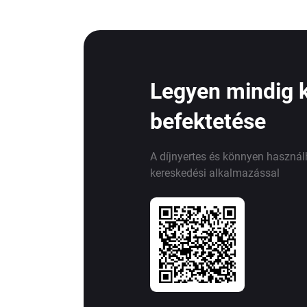
Legyen mindig 
befektetése
A díjnyertes és könnyen haszná
kereskedési alkalmazással