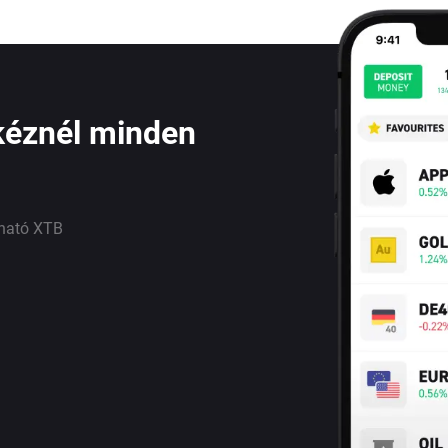
kéznél minden
lható XTB