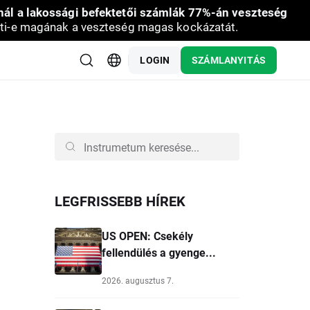
nál a lakossági befektetői számlák 77%-án veszteség
ti-e magának a veszteség magas kockázatát.
LOGIN
SZÁMLANYITÁS
LEGFRISSEBB HÍREK
US OPEN: Csekély
fellendülés a gyenge...
2026. augusztus 7.