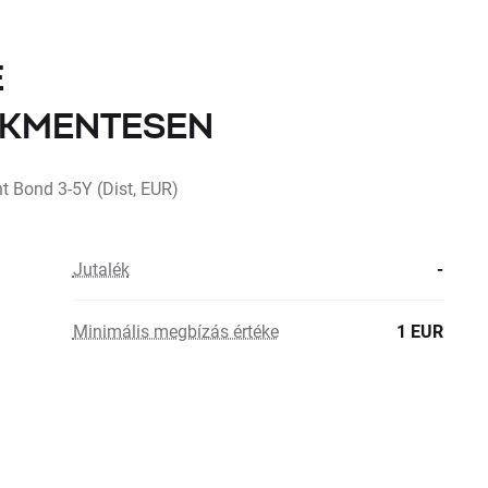
E
LÉKMENTESEN
 Bond 3-5Y (Dist, EUR)
Jutalék
-
Minimális megbízás értéke
1 EUR