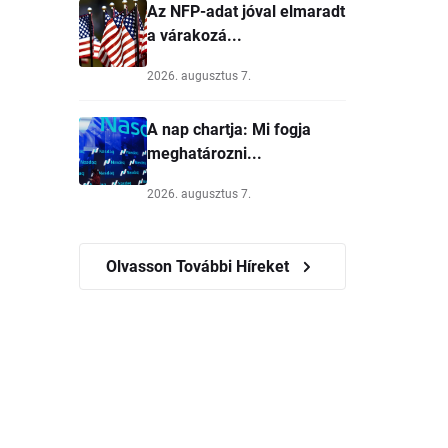
Az NFP-adat jóval elmaradt
a várakozá...
2026. augusztus 7.
A nap chartja: Mi fogja
meghatározni...
2026. augusztus 7.
Olvasson További Híreket