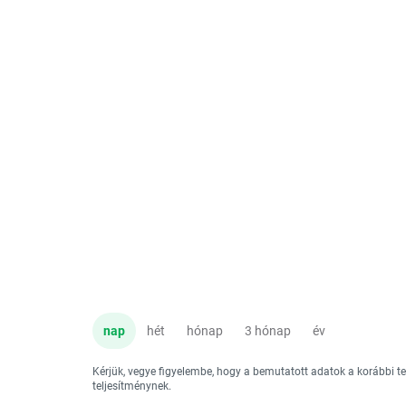
nap
hét
hónap
3 hónap
év
Kérjük, vegye figyelembe, hogy a bemutatott adatok a korábbi 
teljesítménynek.