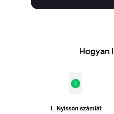
Hogyan l
1. Nyisson számlát