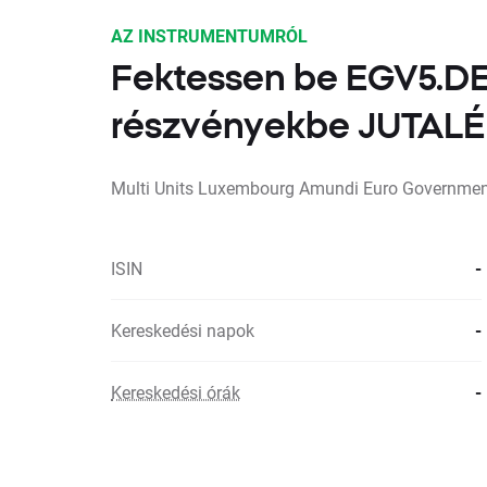
AZ INSTRUMENTUMRÓL
Fektessen be EGV5.D
részvényekbe JUTA
Multi Units Luxembourg Amundi Euro Government
ISIN
-
Kereskedési napok
-
Kereskedési órák
-