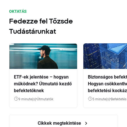
OKTATÁS
Fedezze fel Tőzsde
Tudástárunkat
ETF-ek jelentése – hogyan
Biztonságos befekt
működnek? Útmutató kezdő
Hogyan csökkenthe
befektetőknek
befektetési kockáz
9 minute(s)
Útmutatók
5 minute(s)
Befektetés
Cikkek megtekintése