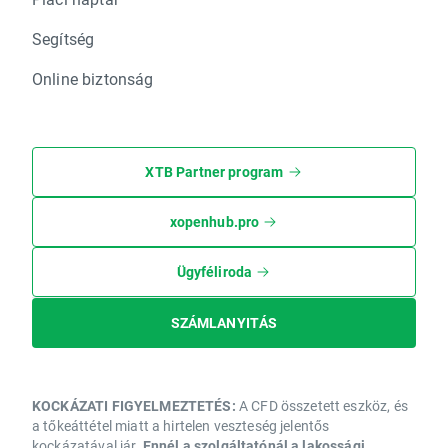
Segítség
Online biztonság
XTB Partner program
xopenhub.pro
Ügyféliroda
SZÁMLANYITÁS
KOCKÁZATI FIGYELMEZTETÉS:
A CFD összetett eszköz, és
a tőkeáttétel miatt a hirtelen veszteség jelentős
kockázatával jár.
Ennél a szolgáltatónál a lakossági