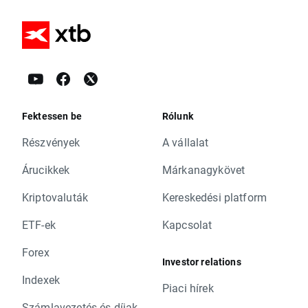
Fektessen be
Rólunk
Részvények
A vállalat
Árucikkek
Márkanagykövet
Kriptovaluták
Kereskedési platform
ETF-ek
Kapcsolat
Forex
Investor relations
Indexek
Piaci hírek
Számlavezetés és díjak