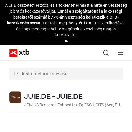
A CFD összetett eszköz, és a tőkeáttétel miatt a hirtelen veszteség
jelentős kockázatával jár.
Ennél a szolgáltatónál a lakossági
befektetői számlák 77%-án veszteség keletkezik a CFD-
kereskedés során.
Fontolja meg, hogy érti-e a CFD-k működését
és hogy megengedheti-e magának a veszteség magas
kockázatát.
JUIE.DE - JUIE.DE
JPM US Research Enhncd Idx Eq ESG UCITS (Acc, EUR)