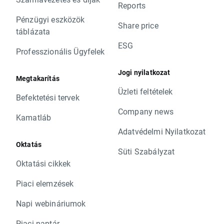
Reports
Pénzügyi eszközök
Share price
táblázata
ESG
Professzionális Ügyfelek
Jogi nyilatkozat
Megtakarítás
Üzleti feltételek
Befektetési tervek
Company news
Kamatláb
Adatvédelmi Nyilatkozat
Oktatás
Süti Szabályzat
Oktatási cikkek
Piaci elemzések
Napi webináriumok
Piaci naptár