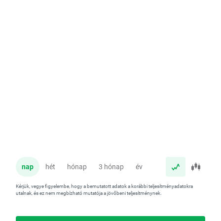
nap
hét
hónap
3 hónap
év
Kérjük, vegye figyelembe, hogy a bemutatott adatok a korábbi teljesítményadatokra
utalnak, és ez nem megbízható mutatója a jövőbeni teljesítménynek.