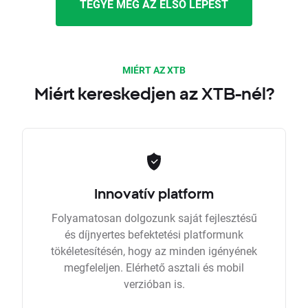
TEGYE MEG AZ ELSŐ LÉPÉST
MIÉRT AZ XTB
Miért kereskedjen az XTB-nél?
Innovatív platform
Folyamatosan dolgozunk saját fejlesztésű
és díjnyertes befektetési platformunk
tökéletesítésén, hogy az minden igényének
megfeleljen. Elérhető asztali és mobil
verzióban is.