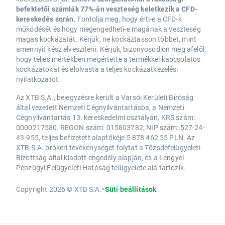
befektetői számlák 77%-án veszteség keletkezik a CFD-
kereskedés során.
Fontolja meg, hogy érti-e a CFD-k
működését és hogy megengedheti-e magának a veszteség
magas kockázatát. Kérjük, ne kockáztasson többet, mint
amennyit kész elveszíteni. Kérjük, bizonyosodjon meg afelől,
hogy teljes mértékben megértette a termékkel kapcsolatos
kockázatokat és elolvasta a teljes kockázatkezelési
nyilatkozatot.
Az XTB S.A., bejegyzésre került a Varsói Kerületi Bíróság
által vezetett Nemzeti Cégnyilvántartásba, a Nemzeti
Cégnyilvántartás 13. kereskedelmi osztályán, KRS szám:
0000217580, REGON szám: 015803782, NIP szám: 527-24-
43-955, teljes befizetett alaptőkéje 5 878 462,55 PLN. Az
XTB S.A. brókeri tevékenységet folytat a Tőzsdefelügyeleti
Bizottság által kiadott engedély alapján, és a Lengyel
Pénzügyi Felügyeleti Hatóság felügyelete alá tartozik.
Copyright 2026 © XTB S.A.
•
Süti beállítások