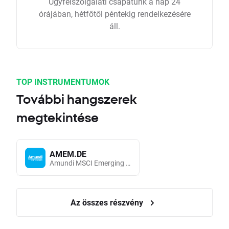
Ügyfélszolgálati csapatunk a nap 24
órájában, hétfőtől péntekig rendelkezésére
áll.
TOP INSTRUMENTUMOK
További hangszerek
megtekintése
AMEM.DE
Amundi MSCI Emerging Markets UCITS (Acc EUR)
Az összes részvény