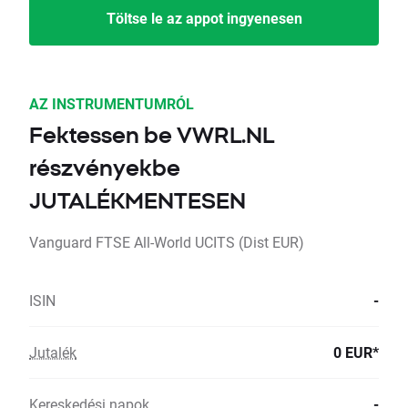
Töltse le az appot ingyenesen
AZ INSTRUMENTUMRÓL
Fektessen be VWRL.NL
részvényekbe
JUTALÉKMENTESEN
Vanguard FTSE All-World UCITS (Dist EUR)
ISIN
-
Jutalék
0 EUR*
Kereskedési napok
-