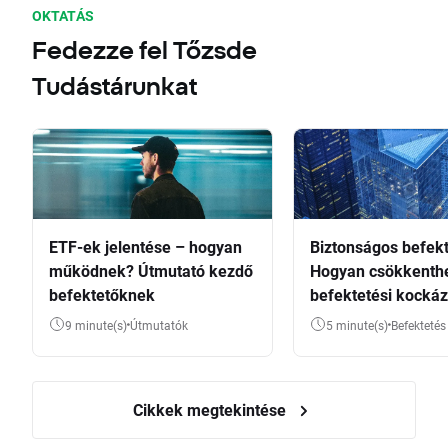
OKTATÁS
Fedezze fel Tőzsde
Tudástárunkat
ETF-ek jelentése – hogyan
Biztonságos befekt
működnek? Útmutató kezdő
Hogyan csökkenthe
befektetőknek
befektetési kockáz
9 minute(s)
Útmutatók
5 minute(s)
Befektetés
Cikkek megtekintése