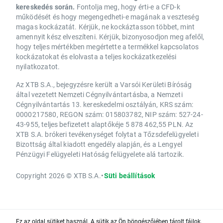
kereskedés során.
Fontolja meg, hogy érti-e a CFD-k
működését és hogy megengedheti-e magának a veszteség
magas kockázatát. Kérjük, ne kockáztasson többet, mint
amennyit kész elveszíteni. Kérjük, bizonyosodjon meg afelől,
hogy teljes mértékben megértette a termékkel kapcsolatos
kockázatokat és elolvasta a teljes kockázatkezelési
nyilatkozatot.
Az XTB S.A., bejegyzésre került a Varsói Kerületi Bíróság
által vezetett Nemzeti Cégnyilvántartásba, a Nemzeti
Cégnyilvántartás 13. kereskedelmi osztályán, KRS szám:
0000217580, REGON szám: 015803782, NIP szám: 527-24-
43-955, teljes befizetett alaptőkéje 5 878 462,55 PLN. Az
XTB S.A. brókeri tevékenységet folytat a Tőzsdefelügyeleti
Bizottság által kiadott engedély alapján, és a Lengyel
Pénzügyi Felügyeleti Hatóság felügyelete alá tartozik.
Copyright 2026 © XTB S.A.
•
Süti beállítások
Ez az oldal sütiket használ. A sütik az Ön böngészőjében tárolt fájlok,