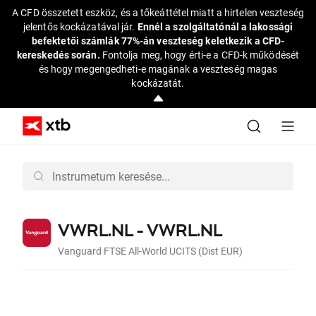
A CFD összetett eszköz, és a tőkeáttétel miatt a hirtelen veszteség
jelentős kockázatával jár.
Ennél a szolgáltatónál a lakossági
befektetői számlák 77%-án veszteség keletkezik a CFD-
kereskedés során.
Fontolja meg, hogy érti-e a CFD-k működését
és hogy megengedheti-e magának a veszteség magas
kockázatát.
VWRL.NL - VWRL.NL
Vanguard FTSE All-World UCITS (Dist EUR)