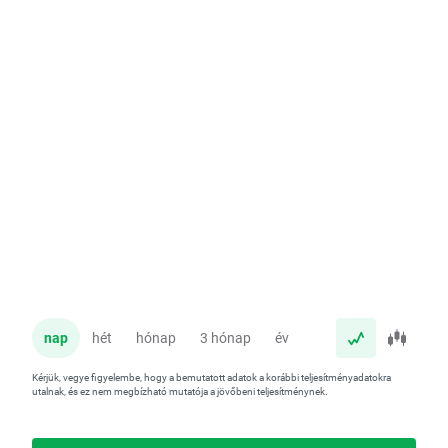
nap
hét
hónap
3 hónap
év
Kérjük, vegye figyelembe, hogy a bemutatott adatok a korábbi teljesítményadatokra
utalnak, és ez nem megbízható mutatója a jövőbeni teljesítménynek.