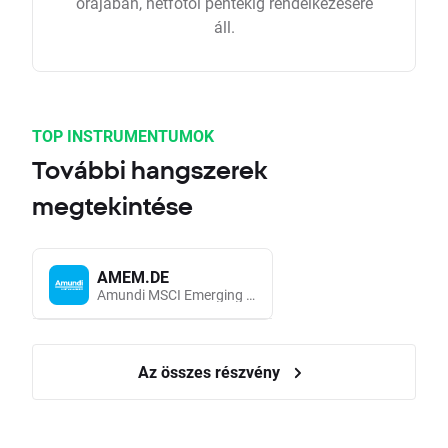
órájában, hétfőtől péntekig rendelkezésére
áll.
TOP INSTRUMENTUMOK
További hangszerek
megtekintése
AMEM.DE
Amundi MSCI Emerging Markets UCITS (Acc EUR)
Az összes részvény