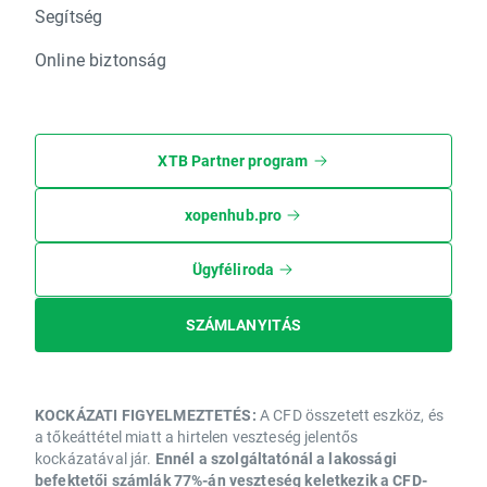
Segítség
Online biztonság
XTB Partner program
xopenhub.pro
Ügyféliroda
SZÁMLANYITÁS
KOCKÁZATI FIGYELMEZTETÉS:
A CFD összetett eszköz, és
a tőkeáttétel miatt a hirtelen veszteség jelentős
kockázatával jár.
Ennél a szolgáltatónál a lakossági
befektetői számlák 77%-án veszteség keletkezik a CFD-