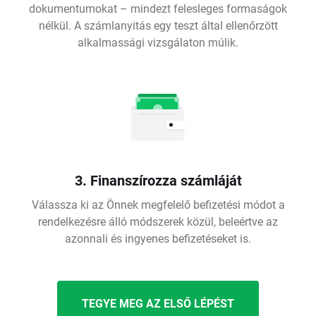
dokumentumokat – mindezt felesleges formaságok
nélkül. A számlanyitás egy teszt által ellenőrzött
alkalmassági vizsgálaton múlik.
3. Finanszírozza számláját
Válassza ki az Önnek megfelelő befizetési módot a
rendelkezésre álló módszerek közül, beleértve az
azonnali és ingyenes befizetéseket is.
TEGYE MEG AZ ELSŐ LÉPÉST