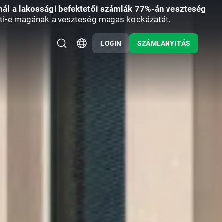
nál a lakossági befektetői számlák 77%-án veszteség
ti-e magának a veszteség magas kockázatát.
LOGIN
SZÁMLANYITÁS