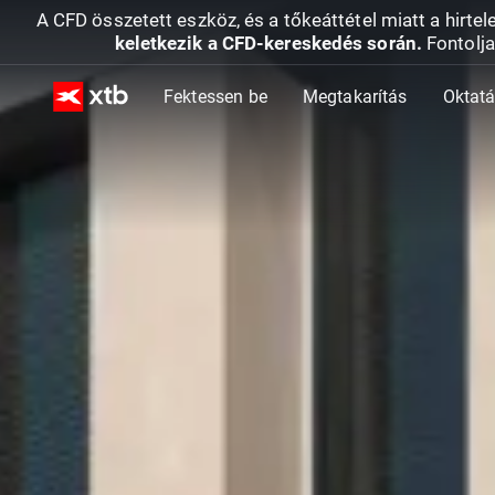
A CFD összetett eszköz, és a tőkeáttétel miatt a hirtel
keletkezik a CFD-kereskedés során.
Fontolja
Fektessen be
Megtakarítás
Oktat