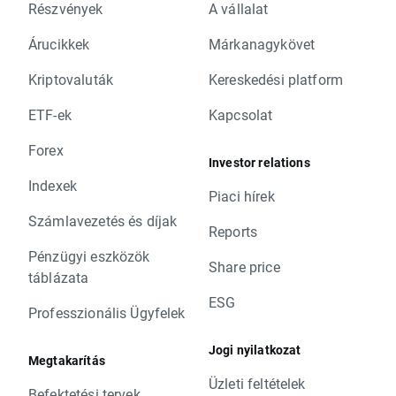
Részvények
A vállalat
Árucikkek
Márkanagykövet
Kriptovaluták
Kereskedési platform
ETF-ek
Kapcsolat
Forex
Investor relations
Indexek
Piaci hírek
Számlavezetés és díjak
Reports
Pénzügyi eszközök
Share price
táblázata
ESG
Professzionális Ügyfelek
Jogi nyilatkozat
Megtakarítás
Üzleti feltételek
Befektetési tervek