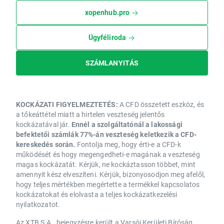
xopenhub.pro
Ügyféliroda
SZÁMLANYITÁS
KOCKÁZATI FIGYELMEZTETÉS:
A CFD összetett eszköz, és
a tőkeáttétel miatt a hirtelen veszteség jelentős
kockázatával jár.
Ennél a szolgáltatónál a lakossági
befektetői számlák 77%-án veszteség keletkezik a CFD-
kereskedés során.
Fontolja meg, hogy érti-e a CFD-k
működését és hogy megengedheti-e magának a veszteség
magas kockázatát. Kérjük, ne kockáztasson többet, mint
amennyit kész elveszíteni. Kérjük, bizonyosodjon meg afelől,
hogy teljes mértékben megértette a termékkel kapcsolatos
kockázatokat és elolvasta a teljes kockázatkezelési
nyilatkozatot.
Az XTB S.A., bejegyzésre került a Varsói Kerületi Bíróság