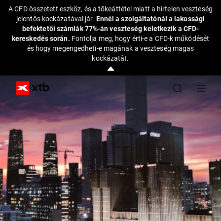
A CFD összetett eszköz, és a tőkeáttétel miatt a hirtelen veszteség
jelentős kockázatával jár.
Ennél a szolgáltatónál a lakossági
befektetői számlák 77%-án veszteség keletkezik a CFD-
kereskedés során.
Fontolja meg, hogy érti-e a CFD-k működését
és hogy megengedheti-e magának a veszteség magas
kockázatát.