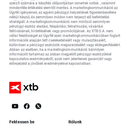
szerző számára a készítés időpontjában ismertek voltak , valamint
mindenféle értékelési elemtől mentes. A marketingkommunikáció az
Ügyfél igényeinek, az egyéni pénzügyi helyzetének figyelembevétele
nélkül készül, és semmilyen módon nem terjeszt elő befektetési
stratégiát. A marketingkommunikáció nem minősül semmilyen
pénzügyi eszköz eladási, felajánlási, feliratkozási, vásárlási
felhívásának, hirdetésének vagy promóciójának. Az XTB S.A. nem
vállal felelősséget az Ügyfél ezen marketingkommunikációban foglalt
információk alapján tett cselekedeteiért vagy mulasztásaiért,
különösen a pénzügyi eszközök megszerzéséért vagy elidegenítéséért.
Abban az esetben, ha a marketingkommunikáció bármilyen
információt tartalmaz az abban megjelölt pénzügyi eszközökkel
kapcsolatos eredményekről, azok nem jelentenek garanciát vagy
előrejelzést a jövőbeli eredményekkel kapcsolatban.
Fektessen be
Rólunk