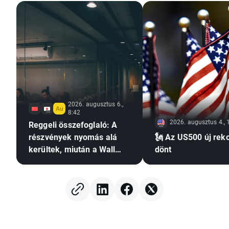
2026. augusztus 6.,
8:42
2026. augusztus 4., 
Reggeli összefoglaló: A
részvények nyomás alá
🗽 Az US500 új rek
kerültek, miután a Wall
dönt
Streeten
nyereségrealizálásra
került sor; a devizapiacok
stagnálnak (2026.08.06.)