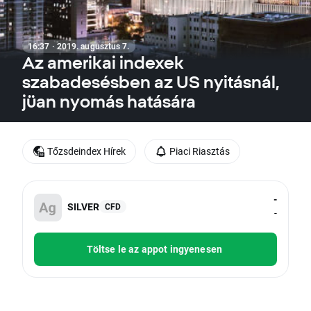
16:37 · 2019. augusztus 7.
Az amerikai indexek
szabadesésben az US nyitásnál,
jüan nyomás hatására
Tőzsdeindex Hírek
Piaci Riasztás
-
SILVER
CFD
-
Töltse le az appot ingyenesen