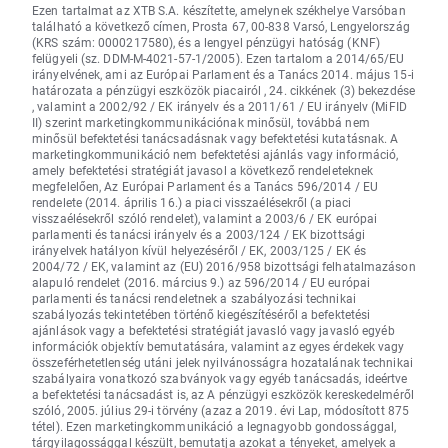
Ezen tartalmat az XTB S.A. készítette, amelynek székhelye Varsóban
található a következő címen, Prosta 67, 00-838 Varsó, Lengyelország
(KRS szám: 0000217580), és a lengyel pénzügyi hatóság (KNF)
felügyeli (sz. DDM-M-4021-57-1/2005). Ezen tartalom a 2014/65/EU
irányelvének, ami az Európai Parlament és a Tanács 2014. május 15-i
határozata a pénzügyi eszközök piacairól , 24. cikkének (3) bekezdése
, valamint a 2002/92 / EK irányelv és a 2011/61 / EU irányelv (MiFID
II) szerint marketingkommunikációnak minősül, továbbá nem
minősül befektetési tanácsadásnak vagy befektetési kutatásnak. A
marketingkommunikáció nem befektetési ajánlás vagy információ,
amely befektetési stratégiát javasol a következő rendeleteknek
megfelelően, Az Európai Parlament és a Tanács 596/2014 / EU
rendelete (2014. április 16.) a piaci visszaélésekről (a piaci
visszaélésekről szóló rendelet), valamint a 2003/6 / EK európai
parlamenti és tanácsi irányelv és a 2003/124 / EK bizottsági
irányelvek hatályon kívül helyezéséről / EK, 2003/125 / EK és
2004/72 / EK, valamint az (EU) 2016/958 bizottsági felhatalmazáson
alapuló rendelet (2016. március 9.) az 596/2014 / EU európai
parlamenti és tanácsi rendeletnek a szabályozási technikai
szabályozás tekintetében történő kiegészítéséről a befektetési
ajánlások vagy a befektetési stratégiát javasló vagy javasló egyéb
információk objektív bemutatására, valamint az egyes érdekek vagy
összeférhetetlenség utáni jelek nyilvánosságra hozatalának technikai
szabályaira vonatkozó szabványok vagy egyéb tanácsadás, ideértve
a befektetési tanácsadást is, az A pénzügyi eszközök kereskedelméről
szóló, 2005. július 29-i törvény (azaz a 2019. évi Lap, módosított 875
tétel). Ezen marketingkommunikáció a legnagyobb gondossággal,
tárgyilagossággal készült, bemutatja azokat a tényeket, amelyek a