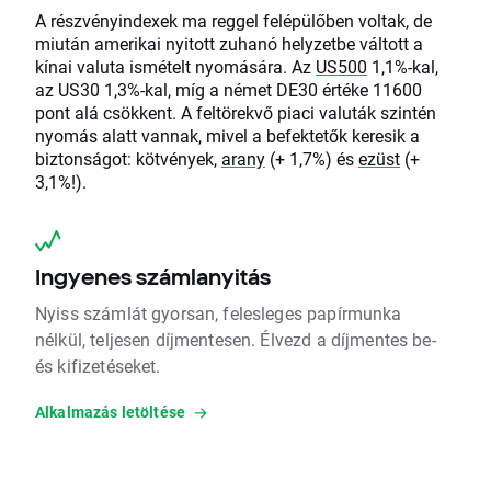
A részvényindexek ma reggel felépülőben voltak, de
miután amerikai nyitott zuhanó helyzetbe váltott a
kínai valuta ismételt nyomására. Az
US500
1,1%-kal,
az US30 1,3%-kal, míg a német DE30 értéke 11600
pont alá csökkent. A feltörekvő piaci valuták szintén
nyomás alatt vannak, mivel a befektetők keresik a
biztonságot: kötvények,
arany
(+ 1,7%) és
ezüst
(+
3,1%!).
Ingyenes számlanyitás
Nyiss számlát gyorsan, felesleges papírmunka
nélkül, teljesen díjmentesen. Élvezd a díjmentes be-
és kifizetéseket.
Alkalmazás letöltése