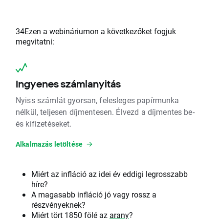
34Ezen a webináriumon a következőket fogjuk
megvitatni:
Ingyenes számlanyitás
Nyiss számlát gyorsan, felesleges papírmunka
nélkül, teljesen díjmentesen. Élvezd a díjmentes be-
és kifizetéseket.
Alkalmazás letöltése
Miért az infláció az idei év eddigi legrosszabb
híre?
A magasabb infláció jó vagy rossz a
részvényeknek?
Miért tört 1850 fölé az
arany
?