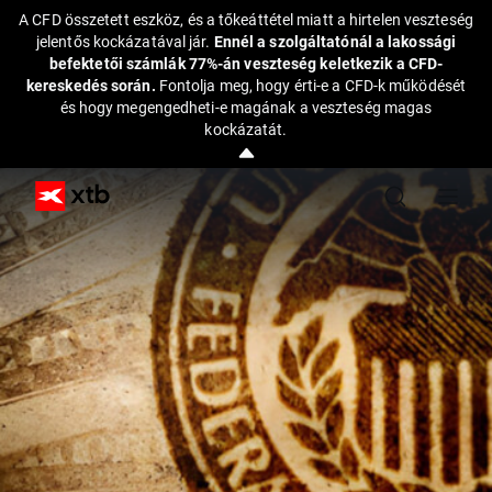
A CFD összetett eszköz, és a tőkeáttétel miatt a hirtelen veszteség
jelentős kockázatával jár.
Ennél a szolgáltatónál a lakossági
befektetői számlák 77%-án veszteség keletkezik a CFD-
kereskedés során.
Fontolja meg, hogy érti-e a CFD-k működését
és hogy megengedheti-e magának a veszteség magas
kockázatát.