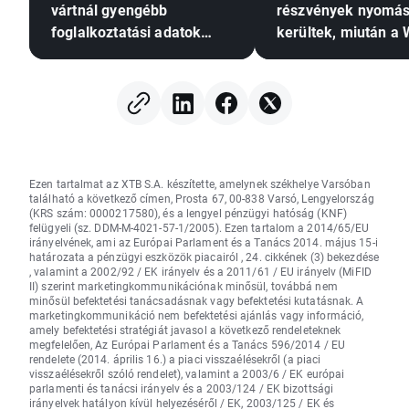
vártnál gyengébb
részvények nyomás
foglalkoztatási adatok
kerültek, miután a 
nyomást gyakorolhatnak-e
Streeten
a Fed-re a
nyereségrealizálás
kamatemelésre?
került sor; a deviz
stagnálnak (2026.0
Ezen tartalmat az XTB S.A. készítette, amelynek székhelye Varsóban
található a következő címen, Prosta 67, 00-838 Varsó, Lengyelország
(KRS szám: 0000217580), és a lengyel pénzügyi hatóság (KNF)
felügyeli (sz. DDM-M-4021-57-1/2005). Ezen tartalom a 2014/65/EU
irányelvének, ami az Európai Parlament és a Tanács 2014. május 15-i
határozata a pénzügyi eszközök piacairól , 24. cikkének (3) bekezdése
, valamint a 2002/92 / EK irányelv és a 2011/61 / EU irányelv (MiFID
II) szerint marketingkommunikációnak minősül, továbbá nem
minősül befektetési tanácsadásnak vagy befektetési kutatásnak. A
marketingkommunikáció nem befektetési ajánlás vagy információ,
amely befektetési stratégiát javasol a következő rendeleteknek
megfelelően, Az Európai Parlament és a Tanács 596/2014 / EU
rendelete (2014. április 16.) a piaci visszaélésekről (a piaci
visszaélésekről szóló rendelet), valamint a 2003/6 / EK európai
parlamenti és tanácsi irányelv és a 2003/124 / EK bizottsági
irányelvek hatályon kívül helyezéséről / EK, 2003/125 / EK és