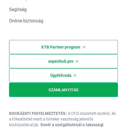
Segítség
Online biztonság
XTB Partner program
xopenhub.pro
Ügyféliroda
SZÁMLANYITÁS
KOCKÁZATI FIGYELMEZTETÉS:
A CFD összetett eszköz, és
a tőkeáttétel miatt a hirtelen veszteség jelentős
kockázatával jár.
Ennél a szolgáltatónál a lakossági