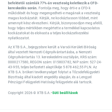
befektetői számlák 77%-án veszteség keletkezik a CFD-
kereskedés során.
Fontolja meg, hogy érti-e a CFD-k
működését és hogy megengedheti-e magának a veszteség
magas kockázatát. Kérjük, ne kockáztasson többet, mint
amennyit kész elveszíteni. Kérjük, bizonyosodjon meg afelől,
hogy teljes mértékben megértette a termékkel kapcsolatos
kockázatokat és elolvasta a teljes kockázatkezelési
nyilatkozatot.
Az XTB S.A., bejegyzésre került a Varsói Kerületi Bíróság
által vezetett Nemzeti Cégnyilvántartásba, a Nemzeti
Cégnyilvántartás 13. kereskedelmi osztályán, KRS szám:
0000217580, REGON szám: 015803782, NIP szám: 527-24-
43-955, teljes befizetett alaptőkéje 5 878 462,55 PLN. Az
XTB S.A. brókeri tevékenységet folytat a Tőzsdefelügyeleti
Bizottság által kiadott engedély alapján, és a Lengyel
Pénzügyi Felügyeleti Hatóság felügyelete alá tartozik.
Copyright 2026 © XTB S.A.
•
Süti beállítások