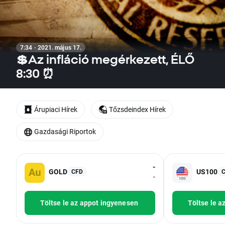
7:34 · 2021. május 17.
💲Az infláció megérkezett, ÉLŐ
8:30 ⏰
Árupiaci Hírek
Tőzsdeindex Hírek
Gazdasági Riportok
-
GOLD
US100
CFD
-
Töltse le az appot ingyenesen
Töltse le a