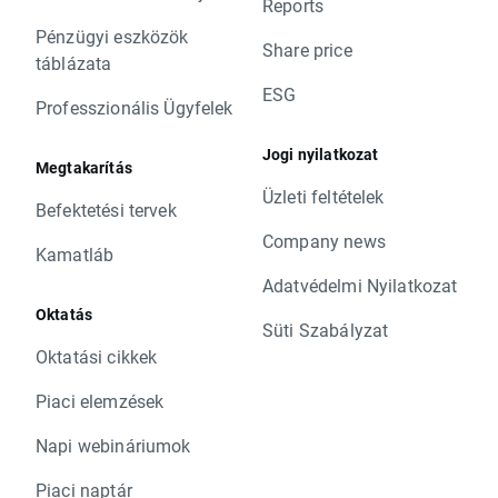
Reports
Pénzügyi eszközök
Share price
táblázata
ESG
Professzionális Ügyfelek
Jogi nyilatkozat
Megtakarítás
Üzleti feltételek
Befektetési tervek
Company news
Kamatláb
Adatvédelmi Nyilatkozat
Oktatás
Süti Szabályzat
Oktatási cikkek
Piaci elemzések
Napi webináriumok
Piaci naptár