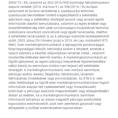
2004/72 / EK, valamint az (EU) 2016/958 bizottsági felhatalmazáson
alapuló rendelet (2016. március 9.) az 596/2014 / EU európai
parlamenti és tanácsi rendeletnek a szabályozási technikai
szabályozás tekintetében történő kiegészítéséről a befektetési
ajánlások vagy a befektetési stratégiát javasló vagy javasló egyéb
információk objektív bemutatására, valamint az egyes érdekek vagy
összeférhetetlenség utáni jelek nyilvánosságra hozatalának technikai
szabályaira vonatkozó szabványok vagy egyéb tanácsadás, ideértve
a befektetési tanácsadást is, az A pénzügyi eszközök kereskedelméről
szóló, 2005. július 29-i törvény (azaz a 2019. évi Lap, módosított 875
tétel). Ezen marketingkommunikáció a legnagyobb gondossággal,
tárgyilagossággal készült, bemutatja azokat a tényeket, amelyek a
szerző számára a készítés időpontjában ismertek voltak , valamint
mindenféle értékelési elemtől mentes. A marketingkommunikáció az
Ügyfél igényeinek, az egyéni pénzügyi helyzetének figyelembevétele
nélkül készül, és semmilyen módon nem terjeszt elő befektetési
stratégiát. A marketingkommunikáció nem minősül semmilyen
pénzügyi eszköz eladási, felajánlási, feliratkozási, vásárlási
felhívásának, hirdetésének vagy promóciójának. Az XTB S.A. nem
vállal felelősséget az Ügyfél ezen marketingkommunikációban foglalt
információk alapján tett cselekedeteiért vagy mulasztásaiért,
különösen a pénzügyi eszközök megszerzéséért vagy elidegenítéséért.
Abban az esetben, ha a marketingkommunikáció bármilyen
információt tartalmaz az abban megjelölt pénzügyi eszközökkel
kapcsolatos eredményekről, azok nem jelentenek garanciát vagy
előrejelzést a jövőbeli eredményekkel kapcsolatban.