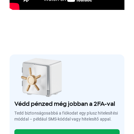
Védd pénzed még jobban a 2FA-val
Tedd biztonságosabbá a fiókodat egy plusz hitelesítési
móddal – például SMS-kóddal vagy hitelesítő appal.