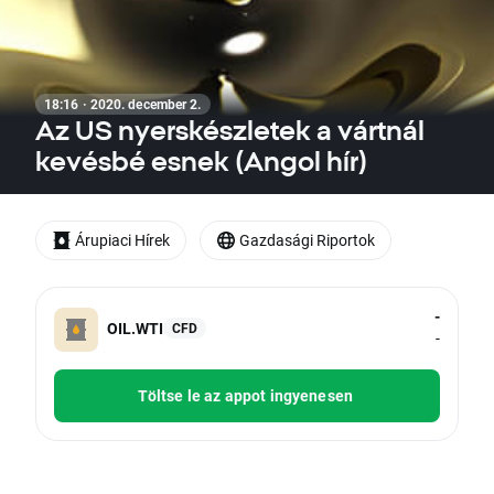
18:16 · 2020. december 2.
Az US nyerskészletek a vártnál
kevésbé esnek (Angol hír)
Árupiaci Hírek
Gazdasági Riportok
-
OIL.WTI
CFD
-
Töltse le az appot ingyenesen