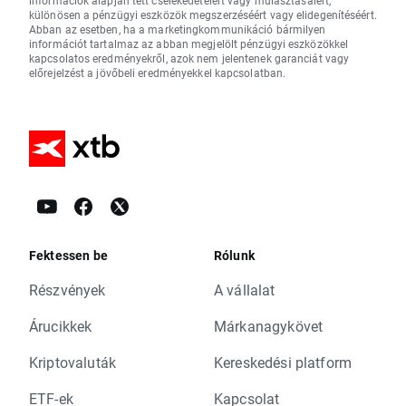
információk alapján tett cselekedeteiért vagy mulasztásaiért,
különösen a pénzügyi eszközök megszerzéséért vagy elidegenítéséért.
Abban az esetben, ha a marketingkommunikáció bármilyen
információt tartalmaz az abban megjelölt pénzügyi eszközökkel
kapcsolatos eredményekről, azok nem jelentenek garanciát vagy
előrejelzést a jövőbeli eredményekkel kapcsolatban.
Fektessen be
Rólunk
Részvények
A vállalat
Árucikkek
Márkanagykövet
Kriptovaluták
Kereskedési platform
ETF-ek
Kapcsolat