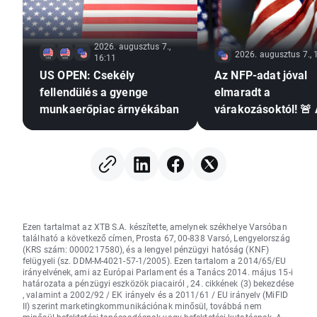
2026. augusztus 7.,
2026. augusztus 7., 
16:11
US OPEN: Csekély
Az NFP-adat jóval
fellendülés a gyenge
elmaradt a
munkaerőpiac árnyékában
várakozásoktól! 🚨
EURUSD emelkedik
Ezen tartalmat az XTB S.A. készítette, amelynek székhelye Varsóban
található a következő címen, Prosta 67, 00-838 Varsó, Lengyelország
(KRS szám: 0000217580), és a lengyel pénzügyi hatóság (KNF)
felügyeli (sz. DDM-M-4021-57-1/2005). Ezen tartalom a 2014/65/EU
irányelvének, ami az Európai Parlament és a Tanács 2014. május 15-i
határozata a pénzügyi eszközök piacairól , 24. cikkének (3) bekezdése
, valamint a 2002/92 / EK irányelv és a 2011/61 / EU irányelv (MiFID
II) szerint marketingkommunikációnak minősül, továbbá nem