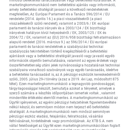
minősül befektetési tanácsadásnak vagy befektetési kutatásnak. A
marketingkommunikáció nem befektetési ajánlás vagy információ,
amely befektetési stratégiát javasol a következő rendeleteknek
megfelelően, Az Európai Parlament és a Tanács 596/2014 / EU
rendelete (2014. április 16.) a piaci visszaélésekről (a piaci
visszaélésekről szóló rendelet), valamint a 2003/6 / EK európai
parlamenti és tanácsi irányelv és a 2003/124 / EK bizottsági
irányelvek hatályon kívül helyezéséről / EK, 2003/125 / EK és
2004/72 / EK, valamint az (EU) 2016/958 bizottsági felhatalmazáson
alapuló rendelet (2016. március 9.) az 596/2014 / EU európai
parlamenti és tanácsi rendeletnek a szabályozási technikai
szabályozás tekintetében történő kiegészítéséről a befektetési
ajánlások vagy a befektetési stratégiát javasló vagy javasló egyéb
információk objektív bemutatására, valamint az egyes érdekek vagy
összeférhetetlenség utáni jelek nyilvánosságra hozatalának technikai
szabályaira vonatkozó szabványok vagy egyéb tanácsadás, ideértve
a befektetési tanácsadást is, az A pénzügyi eszközök kereskedelméről
szóló, 2005. július 29-i törvény (azaz a 2019. évi Lap, módosított 875
tétel). Ezen marketingkommunikáció a legnagyobb gondossággal,
tárgyilagossággal készült, bemutatja azokat a tényeket, amelyek a
szerző számára a készítés időpontjában ismertek voltak , valamint
mindenféle értékelési elemtől mentes. A marketingkommunikáció az
Ügyfél igényeinek, az egyéni pénzügyi helyzetének figyelembevétele
nélkül készül, és semmilyen módon nem terjeszt elő befektetési
stratégiát. A marketingkommunikáció nem minősül semmilyen
pénzügyi eszköz eladási, felajánlási, feliratkozási, vásárlási
felhívásának, hirdetésének vagy promóciójának. Az XTB S.A. nem
vállal felelősséget az Ügyfél ezen marketingkommunikációban foglalt