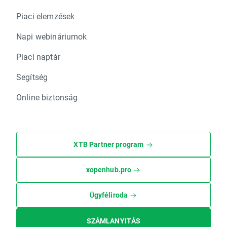
Piaci elemzések
Napi webináriumok
Piaci naptár
Segítség
Online biztonság
XTB Partner program
xopenhub.pro
Ügyféliroda
SZÁMLANYITÁS