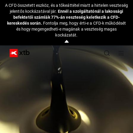
A CFD összetett eszköz, és a tőkeáttétel miatt a hirtelen veszteség
jelentős kockázatával jár.
Ennél a szolgáltatónál a lakossági
befektetői számlák 77%-án veszteség keletkezik a CFD-
kereskedés során.
Fontolja meg, hogy érti-e a CFD-k működését
és hogy megengedheti-e magának a veszteség magas
kockázatát.