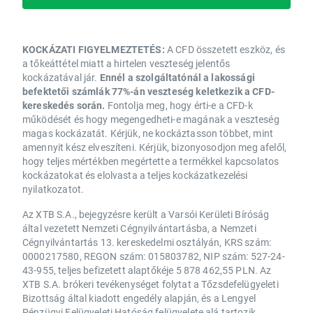
KOCKÁZATI FIGYELMEZTETÉS:
A CFD összetett eszköz, és
a tőkeáttétel miatt a hirtelen veszteség jelentős
kockázatával jár.
Ennél a szolgáltatónál a lakossági
befektetői számlák 77%-án veszteség keletkezik a CFD-
kereskedés során.
Fontolja meg, hogy érti-e a CFD-k
működését és hogy megengedheti-e magának a veszteség
magas kockázatát. Kérjük, ne kockáztasson többet, mint
amennyit kész elveszíteni. Kérjük, bizonyosodjon meg afelől,
hogy teljes mértékben megértette a termékkel kapcsolatos
kockázatokat és elolvasta a teljes kockázatkezelési
nyilatkozatot.
Az XTB S.A., bejegyzésre került a Varsói Kerületi Bíróság
által vezetett Nemzeti Cégnyilvántartásba, a Nemzeti
Cégnyilvántartás 13. kereskedelmi osztályán, KRS szám:
0000217580, REGON szám: 015803782, NIP szám: 527-24-
43-955, teljes befizetett alaptőkéje 5 878 462,55 PLN. Az
XTB S.A. brókeri tevékenységet folytat a Tőzsdefelügyeleti
Bizottság által kiadott engedély alapján, és a Lengyel
Pénzügyi Felügyeleti Hatóság felügyelete alá tartozik.