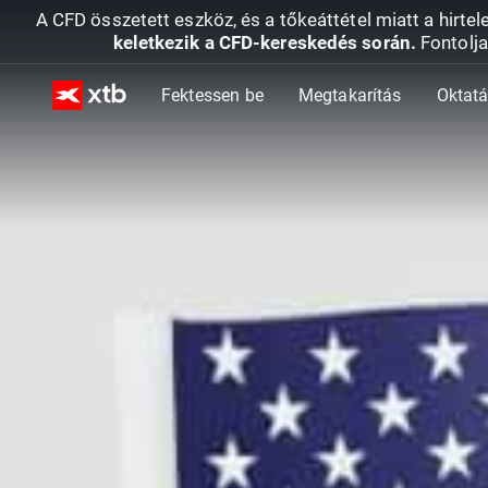
A CFD összetett eszköz, és a tőkeáttétel miatt a hirtel
keletkezik a CFD-kereskedés során.
Fontolja
Fektessen be
Megtakarítás
Oktat