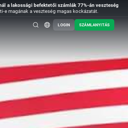
nál a lakossági befektetői számlák 77%-án veszteség
ti-e magának a veszteség magas kockázatát.
LOGIN
SZÁMLANYITÁS