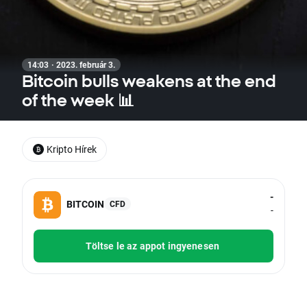
14:03 · 2023. február 3.
Bitcoin bulls weakens at the end
of the week 📊
Kripto Hírek
-
BITCOIN
CFD
-
Töltse le az appot ingyenesen