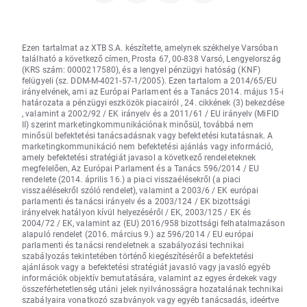
Ezen tartalmat az XTB S.A. készítette, amelynek székhelye Varsóban
található a következő címen, Prosta 67, 00-838 Varsó, Lengyelország
(KRS szám: 0000217580), és a lengyel pénzügyi hatóság (KNF)
felügyeli (sz. DDM-M-4021-57-1/2005). Ezen tartalom a 2014/65/EU
irányelvének, ami az Európai Parlament és a Tanács 2014. május 15-i
határozata a pénzügyi eszközök piacairól , 24. cikkének (3) bekezdése
, valamint a 2002/92 / EK irányelv és a 2011/61 / EU irányelv (MiFID
II) szerint marketingkommunikációnak minősül, továbbá nem
minősül befektetési tanácsadásnak vagy befektetési kutatásnak. A
marketingkommunikáció nem befektetési ajánlás vagy információ,
amely befektetési stratégiát javasol a következő rendeleteknek
megfelelően, Az Európai Parlament és a Tanács 596/2014 / EU
rendelete (2014. április 16.) a piaci visszaélésekről (a piaci
visszaélésekről szóló rendelet), valamint a 2003/6 / EK európai
parlamenti és tanácsi irányelv és a 2003/124 / EK bizottsági
irányelvek hatályon kívül helyezéséről / EK, 2003/125 / EK és
2004/72 / EK, valamint az (EU) 2016/958 bizottsági felhatalmazáson
alapuló rendelet (2016. március 9.) az 596/2014 / EU európai
parlamenti és tanácsi rendeletnek a szabályozási technikai
szabályozás tekintetében történő kiegészítéséről a befektetési
ajánlások vagy a befektetési stratégiát javasló vagy javasló egyéb
információk objektív bemutatására, valamint az egyes érdekek vagy
összeférhetetlenség utáni jelek nyilvánosságra hozatalának technikai
szabályaira vonatkozó szabványok vagy egyéb tanácsadás, ideértve