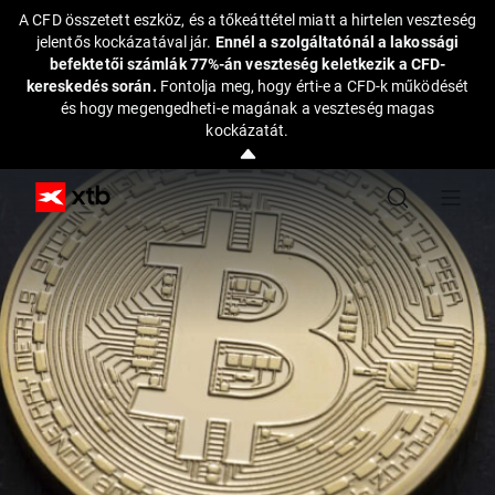
A CFD összetett eszköz, és a tőkeáttétel miatt a hirtelen veszteség
jelentős kockázatával jár.
Ennél a szolgáltatónál a lakossági
befektetői számlák 77%-án veszteség keletkezik a CFD-
kereskedés során.
Fontolja meg, hogy érti-e a CFD-k működését
és hogy megengedheti-e magának a veszteség magas
kockázatát.