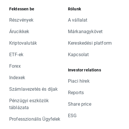
Fektessen be
Rólunk
Részvények
A vállalat
Árucikkek
Márkanagykövet
Kriptovaluták
Kereskedési platform
ETF-ek
Kapcsolat
Forex
Investor relations
Indexek
Piaci hírek
Számlavezetés és díjak
Reports
Pénzügyi eszközök
Share price
táblázata
ESG
Professzionális Ügyfelek