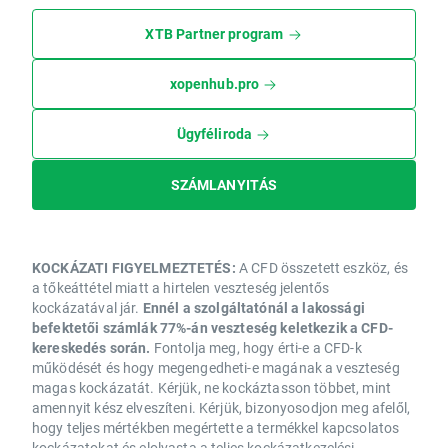
XTB Partner program
xopenhub.pro
Ügyféliroda
SZÁMLANYITÁS
KOCKÁZATI FIGYELMEZTETÉS:
A CFD összetett eszköz, és
a tőkeáttétel miatt a hirtelen veszteség jelentős
kockázatával jár.
Ennél a szolgáltatónál a lakossági
befektetői számlák 77%-án veszteség keletkezik a CFD-
kereskedés során.
Fontolja meg, hogy érti-e a CFD-k
működését és hogy megengedheti-e magának a veszteség
magas kockázatát. Kérjük, ne kockáztasson többet, mint
amennyit kész elveszíteni. Kérjük, bizonyosodjon meg afelől,
hogy teljes mértékben megértette a termékkel kapcsolatos
kockázatokat és elolvasta a teljes kockázatkezelési