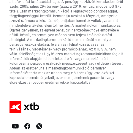
a befektetési tanácsadást is, az A pénzügyi eszközök kereskedelméről
szóló, 2005. július 29-i törvény (azaz a 2019. évi Lap, módosított 875
tétel). Ezen marketingkommunikáció a legnagyobb gondossággal,
tárgyilagossággal készült, bemutatja azokat a tényeket, amelyek a
szerző számára a készítés időpontjában ismertek voltak , valamint
mindenféle értékelési elemtől mentes. A marketingkommunikáció az
Ügyfél igényeinek, az egyéni pénzügyi helyzetének figyelembevétele
nélkül készül, és semmilyen módon nem terjeszt elő befektetési
stratégiát. A marketingkommunikáció nem minősül semmilyen
pénzügyi eszköz eladási, felajánlási, feliratkozási, vásárlási
felhívásának, hirdetésének vagy promóciójának. Az XTB S.A. nem
vállal felelősséget az Ügyfél ezen marketingkommunikációban foglalt
információk alapján tett cselekedeteiért vagy mulasztásaiért,
különösen a pénzügyi eszközök megszerzéséért vagy elidegenítéséért.
Abban az esetben, ha a marketingkommunikáció bármilyen
információt tartalmaz az abban megjelölt pénzügyi eszközökkel
kapcsolatos eredményekről, azok nem jelentenek garanciát vagy
előrejelzést a jövőbeli eredményekkel kapcsolatban.