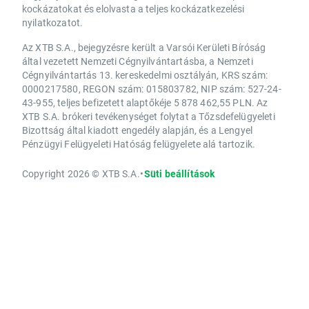
kockázatokat és elolvasta a teljes kockázatkezelési
nyilatkozatot.
Az XTB S.A., bejegyzésre került a Varsói Kerületi Bíróság
által vezetett Nemzeti Cégnyilvántartásba, a Nemzeti
Cégnyilvántartás 13. kereskedelmi osztályán, KRS szám:
0000217580, REGON szám: 015803782, NIP szám: 527-24-
43-955, teljes befizetett alaptőkéje 5 878 462,55 PLN. Az
XTB S.A. brókeri tevékenységet folytat a Tőzsdefelügyeleti
Bizottság által kiadott engedély alapján, és a Lengyel
Pénzügyi Felügyeleti Hatóság felügyelete alá tartozik.
Copyright 2026 © XTB S.A.
•
Süti beállítások