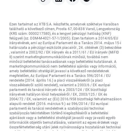
Ezen tartalmat az XTB S.A. készítette, amelynek székhelye Varsóban
található a következő címen, Prosta 67, 00-838 Varsó, Lengyelország
(KRS szám: 0000217580), és a lengyel pénzügyi hatóság (KNF)
felügyeli (sz. DDM-M-4021-57-1/2005). Ezen tartalom a 2014/65/EU
irányelvének, ami az Európai Parlament és a Tanács 2014. május 15-i
határozata a pénzügyi eszközök piacairól , 24. cikkének (3) bekezdése
, valamint a 2002/92 / EK irányelv és a 2011/61 / EU irányelv (MiFID
II) szerint marketingkommunikációnak minősül, továbbá nem
minősül befektetési tanácsadásnak vagy befektetési kutatásnak. A
marketingkommunikáció nem befektetési ajánlás vagy információ,
amely befektetési stratégiát javasol a következő rendeleteknek
megfelelően, Az Európai Parlament és a Tanács 596/2014 / EU
rendelete (2014. április 16.) a piaci visszaélésekről (a piaci
visszaélésekről szóló rendelet), valamint a 2003/6 / EK európai
parlamenti és tanácsi irányelv és a 2003/124 / EK bizottsági
irányelvek hatályon kívül helyezéséről / EK, 2003/125 / EK és
2004/72 / EK, valamint az (EU) 2016/958 bizottsági felhatalmazáson
alapuló rendelet (2016. március 9.) az 596/2014 / EU európai
parlamenti és tanácsi rendeletnek a szabályozási technikai
szabályozás tekintetében történő kiegészítéséről a befektetési
ajánlások vagy a befektetési stratégiát javasló vagy javasló egyéb
információk objektív bemutatására, valamint az egyes érdekek vagy
összeférhetetlenség utáni jelek nyilvánosságra hozatalának technikai