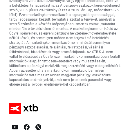
szabályaira vonatkozó szabványok vagy egyéb tanácsadás, ideértve
a befektetési tanácsadást is, az A pénzügyi eszközök kereskedelméről
szóló, 2005. július 29-i törvény (azaz a 2019. évi Lap, módosított 875
tétel). Ezen marketingkommunikáció a legnagyobb gondossággal,
tárgyilagossággal készült, bemutatja azokat a tényeket, amelyek a
szerző számára a készítés időpontjában ismertek voltak , valamint
mindenféle értékelési elemtől mentes. A marketingkommunikáció az
Ügyfél igényeinek, az egyéni pénzügyi helyzetének figyelembevétele
nélkül készül, és semmilyen módon nem terjeszt elő befektetési
stratégiát. A marketingkommunikáció nem minősül semmilyen
pénzügyi eszköz eladási, felajánlási, feliratkozási, vásárlási
felhívásának, hirdetésének vagy promóciójának. Az XTB S.A. nem
vállal felelősséget az Ügyfél ezen marketingkommunikációban foglalt
információk alapján tett cselekedeteiért vagy mulasztásaiért,
különösen a pénzügyi eszközök megszerzéséért vagy elidegenítéséért.
Abban az esetben, ha a marketingkommunikáció bármilyen
információt tartalmaz az abban megjelölt pénzügyi eszközökkel
kapcsolatos eredményekről, azok nem jelentenek garanciát vagy
előrejelzést a jövőbeli eredményekkel kapcsolatban.