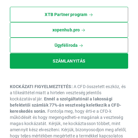
XTB Partner program
xopenhub.pro
Ügyféliroda
SZÁMLANYITÁS
KOCKÁZATI FIGYELMEZTETÉS:
A CFD összetett eszköz, és
a tőkeáttétel miatt a hirtelen veszteség jelentős
kockázatával jár.
Ennél a szolgáltatónál a lakossági
befektetői számlák 77%-án veszteség keletkezik a CFD-
kereskedés során.
Fontolja meg, hogy érti-e a CFD-k
működését és hogy megengedheti-e magának a veszteség
magas kockázatát. Kérjük, ne kockáztasson többet, mint
amennyit kész elveszíteni. Kérjük, bizonyosodjon meg afelől,
hogy teljes mértékben megértette a termékkel kapcsolatos