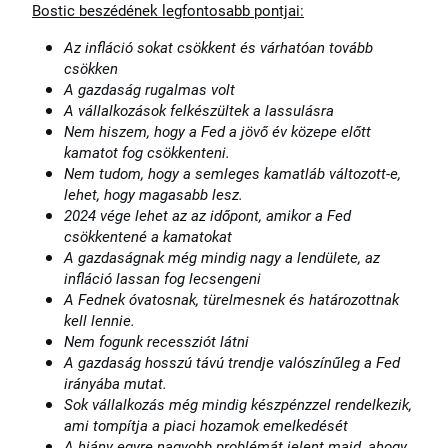
Bostic beszédének legfontosabb pontjai:
Az infláció sokat csökkent és várhatóan tovább
csökken
A gazdaság rugalmas volt
A vállalkozások felkészültek a lassulásra
Nem hiszem, hogy a Fed a jövő év közepe előtt
kamatot fog csökkenteni.
Nem tudom, hogy a semleges kamatláb változott-e,
lehet, hogy magasabb lesz.
2024 vége lehet az az időpont, amikor a Fed
csökkentené a kamatokat
A gazdaságnak még mindig nagy a lendülete, az
infláció lassan fog lecsengeni
A Fednek óvatosnak, türelmesnek és határozottnak
kell lennie.
Nem fogunk recessziót látni
A gazdaság hosszú távú trendje valószínűleg a Fed
irányába mutat.
Sok vállalkozás még mindig készpénzzel rendelkezik,
ami tompítja a piaci hozamok emelkedését
A hiány egyre nagyobb problémát jelent majd, ahogy