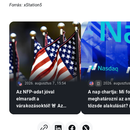
Forrás: xStation5
2026. augusztus 7., 15:54
2026. augusztus 
Az NFP-adat jóval
A nap chartja: Mi f
elmaradt a
meghatározni az am
várakozásoktól! 🚨 Az
tőzsde alakulását? 
EURUSD emelkedik 📈
augusztus 7.)