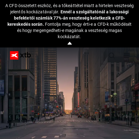
A CFD összetett eszköz, és a tőkeáttétel miatt a hirtelen veszteség
jelentős kockázatával jár.
Ennél a szolgáltatónál a lakossági
befektetői számlák 77%-án veszteség keletkezik a CFD-
kereskedés során.
Fontolja meg, hogy érti-e a CFD-k működését
és hogy megengedheti-e magának a veszteség magas
kockázatát.