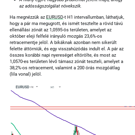
az adósságszolgálat növekszik.
Ha megnézzük az
EURUSD
-t H1 intervallumban, láthatjuk,
hogy a pár ma megugrott, és ismét tesztelte a rövid távú
ellenállási zónát az 1,0595-ös területen, amelyet az
október eleji felfelé irányuló mozgás 23,6%-os
retracementje jelöl. A bikáknak azonban nem sikerült
felette áttörniük, és egy visszahúzódás indult el. A pár az
összes korábbi napi nyereséget eltörölte, és most az
1,0570-es területen lévő támasz zónát teszteli, amelyet a
38,2%-os retracement, valamint a 200 órás mozgóátlag
(lila vonal) jelöl.