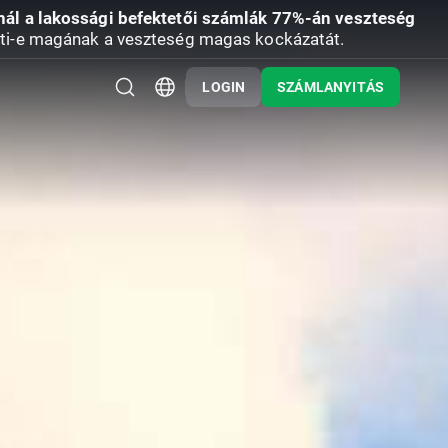
nál a lakossági befektetői számlák 77%-án veszteség
ti-e magának a veszteség magas kockázatát.
LOGIN
SZÁMLANYITÁS