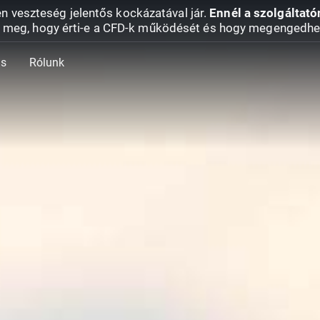
en veszteség jelentős kockázatával jár.
Ennél a szolgáltató
 meg, hogy érti-e a CFD-k működését és hogy megengedhe
ás
Rólunk