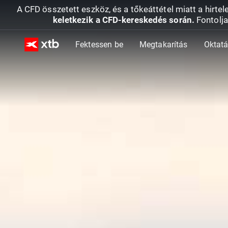
A CFD összetett eszköz, és a tőkeáttétel miatt a hirtel
keletkezik a CFD-kereskedés során.
Fontolja
Fektessen be
Megtakarítás
Oktat