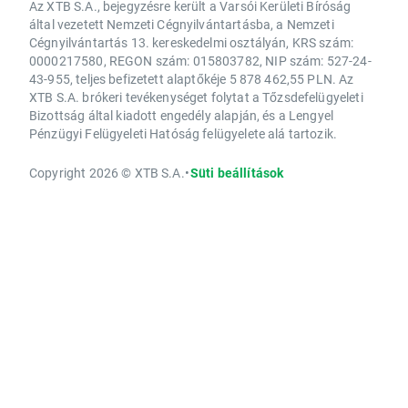
Az XTB S.A., bejegyzésre került a Varsói Kerületi Bíróság
által vezetett Nemzeti Cégnyilvántartásba, a Nemzeti
Cégnyilvántartás 13. kereskedelmi osztályán, KRS szám:
0000217580, REGON szám: 015803782, NIP szám: 527-24-
43-955, teljes befizetett alaptőkéje 5 878 462,55 PLN. Az
XTB S.A. brókeri tevékenységet folytat a Tőzsdefelügyeleti
Bizottság által kiadott engedély alapján, és a Lengyel
Pénzügyi Felügyeleti Hatóság felügyelete alá tartozik.
Copyright 2026 © XTB S.A.
•
Süti beállítások