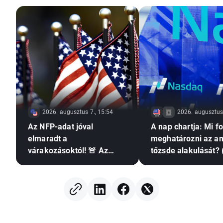
2026. augusztus 7., 15:54
2026. augusztus 
Az NFP-adat jóval
A nap chartja: Mi f
elmaradt a
meghatározni az am
várakozásoktól! 🚨 Az
tőzsde alakulását? 
EURUSD emelkedik 📈
augusztus 7.)