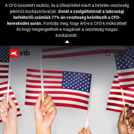
A CFD összetett eszköz, és a tőkeáttétel miatt a hirtelen veszteség
jelentős kockázatával jár.
Ennél a szolgáltatónál a lakossági
befektetői számlák 77%-án veszteség keletkezik a CFD-
kereskedés során.
Fontolja meg, hogy érti-e a CFD-k működését
és hogy megengedheti-e magának a veszteség magas
kockázatát.