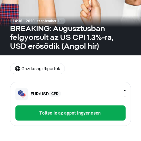
14:38 · 2020. szeptember 11.
BREAKING: Augusztusban
felgyorsult az US CPI 1.3%-ra,
USD erősödik (Angol hír)
Gazdasági Riportok
-
EUR/USD
CFD
-
Töltse le az appot ingyenesen