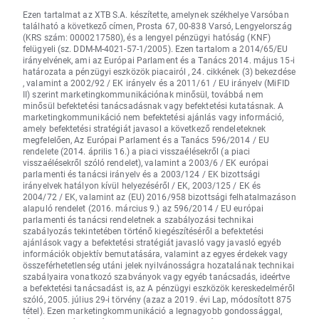
Ezen tartalmat az XTB S.A. készítette, amelynek székhelye Varsóban
található a következő címen, Prosta 67, 00-838 Varsó, Lengyelország
(KRS szám: 0000217580), és a lengyel pénzügyi hatóság (KNF)
felügyeli (sz. DDM-M-4021-57-1/2005). Ezen tartalom a 2014/65/EU
irányelvének, ami az Európai Parlament és a Tanács 2014. május 15-i
határozata a pénzügyi eszközök piacairól , 24. cikkének (3) bekezdése
, valamint a 2002/92 / EK irányelv és a 2011/61 / EU irányelv (MiFID
II) szerint marketingkommunikációnak minősül, továbbá nem
minősül befektetési tanácsadásnak vagy befektetési kutatásnak. A
marketingkommunikáció nem befektetési ajánlás vagy információ,
amely befektetési stratégiát javasol a következő rendeleteknek
megfelelően, Az Európai Parlament és a Tanács 596/2014 / EU
rendelete (2014. április 16.) a piaci visszaélésekről (a piaci
visszaélésekről szóló rendelet), valamint a 2003/6 / EK európai
parlamenti és tanácsi irányelv és a 2003/124 / EK bizottsági
irányelvek hatályon kívül helyezéséről / EK, 2003/125 / EK és
2004/72 / EK, valamint az (EU) 2016/958 bizottsági felhatalmazáson
alapuló rendelet (2016. március 9.) az 596/2014 / EU európai
parlamenti és tanácsi rendeletnek a szabályozási technikai
szabályozás tekintetében történő kiegészítéséről a befektetési
ajánlások vagy a befektetési stratégiát javasló vagy javasló egyéb
információk objektív bemutatására, valamint az egyes érdekek vagy
összeférhetetlenség utáni jelek nyilvánosságra hozatalának technikai
szabályaira vonatkozó szabványok vagy egyéb tanácsadás, ideértve
a befektetési tanácsadást is, az A pénzügyi eszközök kereskedelméről
szóló, 2005. július 29-i törvény (azaz a 2019. évi Lap, módosított 875
tétel). Ezen marketingkommunikáció a legnagyobb gondossággal,