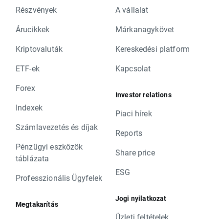
Részvények
A vállalat
Árucikkek
Márkanagykövet
Kriptovaluták
Kereskedési platform
ETF-ek
Kapcsolat
Forex
Investor relations
Indexek
Piaci hírek
Számlavezetés és díjak
Reports
Pénzügyi eszközök
Share price
táblázata
ESG
Professzionális Ügyfelek
Jogi nyilatkozat
Megtakarítás
Üzleti feltételek