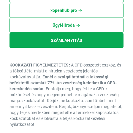
xopenhub.pro
Ügyféliroda
SZÁMLANYITÁS
KOCKÁZATI FIGYELMEZTETÉS:
A CFD összetett eszköz, és
a tőkeáttétel miatt a hirtelen veszteség jelentős
kockázatával jár.
Ennél a szolgáltatónál a lakossági
befektetői számlák 77%-án veszteség keletkezik a CFD-
kereskedés során.
Fontolja meg, hogy érti-e a CFD-k
működését és hogy megengedheti-e magának a veszteség
magas kockázatát. Kérjük, ne kockáztasson többet, mint
amennyit kész elveszíteni. Kérjük, bizonyosodjon meg afelől,
hogy teljes mértékben megértette a termékkel kapcsolatos
kockázatokat és elolvasta a teljes kockázatkezelési
nyilatkozatot.