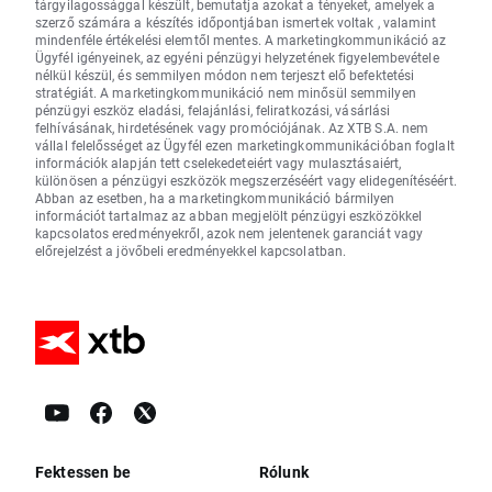
tárgyilagossággal készült, bemutatja azokat a tényeket, amelyek a
szerző számára a készítés időpontjában ismertek voltak , valamint
mindenféle értékelési elemtől mentes. A marketingkommunikáció az
Ügyfél igényeinek, az egyéni pénzügyi helyzetének figyelembevétele
nélkül készül, és semmilyen módon nem terjeszt elő befektetési
stratégiát. A marketingkommunikáció nem minősül semmilyen
pénzügyi eszköz eladási, felajánlási, feliratkozási, vásárlási
felhívásának, hirdetésének vagy promóciójának. Az XTB S.A. nem
vállal felelősséget az Ügyfél ezen marketingkommunikációban foglalt
információk alapján tett cselekedeteiért vagy mulasztásaiért,
különösen a pénzügyi eszközök megszerzéséért vagy elidegenítéséért.
Abban az esetben, ha a marketingkommunikáció bármilyen
információt tartalmaz az abban megjelölt pénzügyi eszközökkel
kapcsolatos eredményekről, azok nem jelentenek garanciát vagy
előrejelzést a jövőbeli eredményekkel kapcsolatban.
Fektessen be
Rólunk