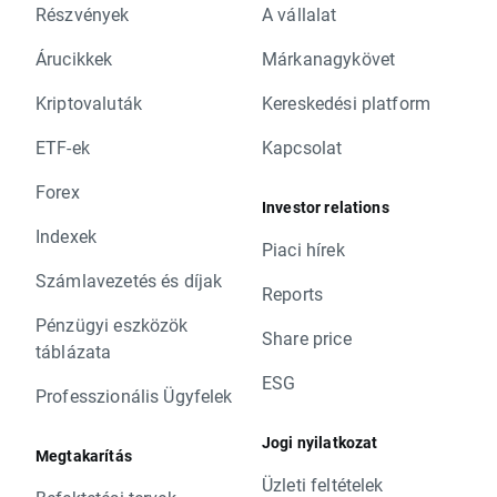
Részvények
A vállalat
Árucikkek
Márkanagykövet
Kriptovaluták
Kereskedési platform
ETF-ek
Kapcsolat
Forex
Investor relations
Indexek
Piaci hírek
Számlavezetés és díjak
Reports
Pénzügyi eszközök
Share price
táblázata
ESG
Professzionális Ügyfelek
Jogi nyilatkozat
Megtakarítás
Üzleti feltételek