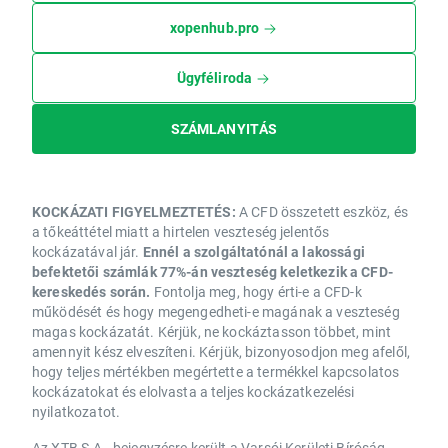
xopenhub.pro
Ügyféliroda
SZÁMLANYITÁS
KOCKÁZATI FIGYELMEZTETÉS:
A CFD összetett eszköz, és
a tőkeáttétel miatt a hirtelen veszteség jelentős
kockázatával jár.
Ennél a szolgáltatónál a lakossági
befektetői számlák 77%-án veszteség keletkezik a CFD-
kereskedés során.
Fontolja meg, hogy érti-e a CFD-k
működését és hogy megengedheti-e magának a veszteség
magas kockázatát. Kérjük, ne kockáztasson többet, mint
amennyit kész elveszíteni. Kérjük, bizonyosodjon meg afelől,
hogy teljes mértékben megértette a termékkel kapcsolatos
kockázatokat és elolvasta a teljes kockázatkezelési
nyilatkozatot.
Az XTB S.A., bejegyzésre került a Varsói Kerületi Bíróság