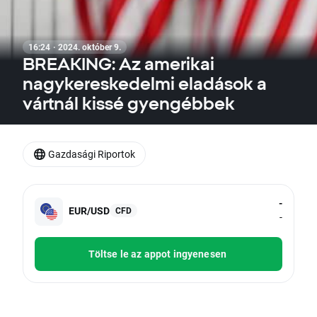
16:24 · 2024. október 9.
BREAKING: Az amerikai
nagykereskedelmi eladások a
vártnál kissé gyengébbek
Gazdasági Riportok
-
EUR/USD
CFD
-
Töltse le az appot ingyenesen