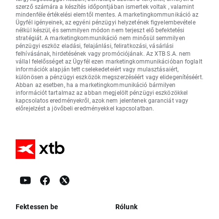
szerző számára a készítés időpontjában ismertek voltak , valamint
mindenféle értékelési elemtől mentes. A marketingkommunikáció az
Ügyfél igényeinek, az egyéni pénzügyi helyzetének figyelembevétele
nélkül készül, és semmilyen módon nem terjeszt elő befektetési
stratégiát. A marketingkommunikáció nem minősül semmilyen
pénzügyi eszköz eladási, felajánlási, feliratkozási, vásárlási
felhívásának, hirdetésének vagy promóciójának. Az XTB S.A. nem
vállal felelősséget az Ügyfél ezen marketingkommunikációban foglalt
információk alapján tett cselekedeteiért vagy mulasztásaiért,
különösen a pénzügyi eszközök megszerzéséért vagy elidegenítéséért.
Abban az esetben, ha a marketingkommunikáció bármilyen
információt tartalmaz az abban megjelölt pénzügyi eszközökkel
kapcsolatos eredményekről, azok nem jelentenek garanciát vagy
előrejelzést a jövőbeli eredményekkel kapcsolatban.
Fektessen be
Rólunk