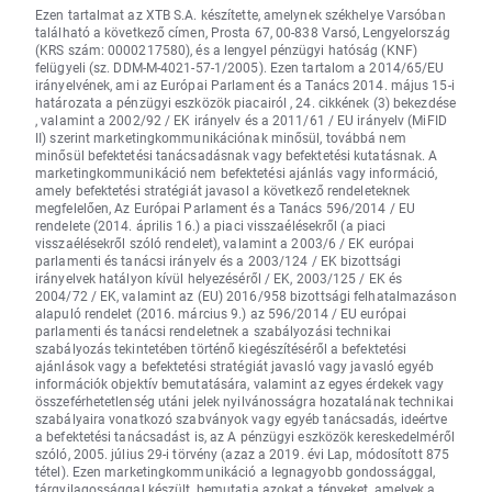
Ezen tartalmat az XTB S.A. készítette, amelynek székhelye Varsóban
található a következő címen, Prosta 67, 00-838 Varsó, Lengyelország
(KRS szám: 0000217580), és a lengyel pénzügyi hatóság (KNF)
felügyeli (sz. DDM-M-4021-57-1/2005). Ezen tartalom a 2014/65/EU
irányelvének, ami az Európai Parlament és a Tanács 2014. május 15-i
határozata a pénzügyi eszközök piacairól , 24. cikkének (3) bekezdése
, valamint a 2002/92 / EK irányelv és a 2011/61 / EU irányelv (MiFID
II) szerint marketingkommunikációnak minősül, továbbá nem
minősül befektetési tanácsadásnak vagy befektetési kutatásnak. A
marketingkommunikáció nem befektetési ajánlás vagy információ,
amely befektetési stratégiát javasol a következő rendeleteknek
megfelelően, Az Európai Parlament és a Tanács 596/2014 / EU
rendelete (2014. április 16.) a piaci visszaélésekről (a piaci
visszaélésekről szóló rendelet), valamint a 2003/6 / EK európai
parlamenti és tanácsi irányelv és a 2003/124 / EK bizottsági
irányelvek hatályon kívül helyezéséről / EK, 2003/125 / EK és
2004/72 / EK, valamint az (EU) 2016/958 bizottsági felhatalmazáson
alapuló rendelet (2016. március 9.) az 596/2014 / EU európai
parlamenti és tanácsi rendeletnek a szabályozási technikai
szabályozás tekintetében történő kiegészítéséről a befektetési
ajánlások vagy a befektetési stratégiát javasló vagy javasló egyéb
információk objektív bemutatására, valamint az egyes érdekek vagy
összeférhetetlenség utáni jelek nyilvánosságra hozatalának technikai
szabályaira vonatkozó szabványok vagy egyéb tanácsadás, ideértve
a befektetési tanácsadást is, az A pénzügyi eszközök kereskedelméről
szóló, 2005. július 29-i törvény (azaz a 2019. évi Lap, módosított 875
tétel). Ezen marketingkommunikáció a legnagyobb gondossággal,
tárgyilagossággal készült, bemutatja azokat a tényeket, amelyek a