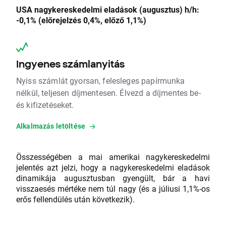
USA nagykereskedelmi eladások (augusztus) h/h:
-0,1% (előrejelzés 0,4%, előző 1,1%)
Ingyenes számlanyitás
Nyiss számlát gyorsan, felesleges papírmunka
nélkül, teljesen díjmentesen. Élvezd a díjmentes be-
és kifizetéseket.
Alkalmazás letöltése
Összességében a mai amerikai nagykereskedelmi
jelentés azt jelzi, hogy a nagykereskedelmi eladások
dinamikája augusztusban gyengült, bár a havi
visszaesés mértéke nem túl nagy (és a júliusi 1,1%-os
erős fellendülés után következik).