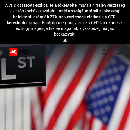
A CFD összetett eszköz, és a tőkeáttétel miatt a hirtelen veszteség
jelentős kockázatával jár.
Ennél a szolgáltatónál a lakossági
befektetői számlák 77%-án veszteség keletkezik a CFD-
kereskedés során.
Fontolja meg, hogy érti-e a CFD-k működését
és hogy megengedheti-e magának a veszteség magas
kockázatát.