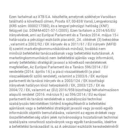
Ezen tartalmat az XTB S.A. készítette, amelynek székhelye Varsóban
található a következő címen, Prosta 67, 00-838 Varsó, Lengyelország
(KRS szám: 0000217580), és a lengyel pénzügyi hatóság (KNF)
felügyeli (sz. DDM-M-4021-57-1/2005). Ezen tartalom a 2014/65/EU
irányelvének, ami az Európai Parlament és a Tanács 2014. május 15-i
határozata a pénzügyi eszközök piacairól , 24. cikkének (3) bekezdése
, valamint a 2002/92 / EK irányelv és a 2011/61 / EU irányelv (MiFID
II) szerint marketingkommunikációnak minősül, továbbá nem
minősül befektetési tanácsadásnak vagy befektetési kutatásnak. A
marketingkommunikáció nem befektetési ajánlás vagy információ,
amely befektetési stratégiát javasol a következő rendeleteknek
megfelelően, Az Európai Parlament és a Tanács 596/2014 / EU
rendelete (2014. április 16.) a piaci visszaélésekről (a piaci
visszaélésekről szóló rendelet), valamint a 2003/6 / EK európai
parlamenti és tanácsi irányelv és a 2003/124 / EK bizottsági
irányelvek hatályon kívül helyezéséről / EK, 2003/125 / EK és
2004/72 / EK, valamint az (EU) 2016/958 bizottsági felhatalmazáson
alapuló rendelet (2016. március 9.) az 596/2014 / EU európai
parlamenti és tanácsi rendeletnek a szabályozási technikai
szabályozás tekintetében történő kiegészítéséről a befektetési
ajánlások vagy a befektetési stratégiát javasló vagy javasló egyéb
információk objektív bemutatására, valamint az egyes érdekek vagy
összeférhetetlenség utáni jelek nyilvánosságra hozatalának technikai
szabályaira vonatkozó szabványok vagy egyéb tanácsadás, ideértve
a befektetési tanácsadást is, az A pénzügyi eszközök kereskedelméről