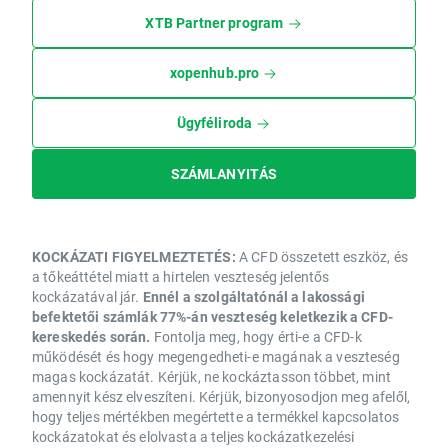
XTB Partner program
xopenhub.pro
Ügyféliroda
SZÁMLANYITÁS
KOCKÁZATI FIGYELMEZTETÉS:
A CFD összetett eszköz, és
a tőkeáttétel miatt a hirtelen veszteség jelentős
kockázatával jár.
Ennél a szolgáltatónál a lakossági
befektetői számlák 77%-án veszteség keletkezik a CFD-
kereskedés során.
Fontolja meg, hogy érti-e a CFD-k
működését és hogy megengedheti-e magának a veszteség
magas kockázatát. Kérjük, ne kockáztasson többet, mint
amennyit kész elveszíteni. Kérjük, bizonyosodjon meg afelől,
hogy teljes mértékben megértette a termékkel kapcsolatos
kockázatokat és elolvasta a teljes kockázatkezelési