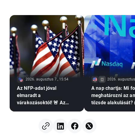
2026. augusztus 7., 15:54
2026. augusztus 
Az NFP-adat jóval
A nap chartja: Mi f
elmaradt a
meghatározni az am
várakozásoktól! 🚨 Az
tőzsde alakulását? 
EURUSD emelkedik 📈
augusztus 7.)