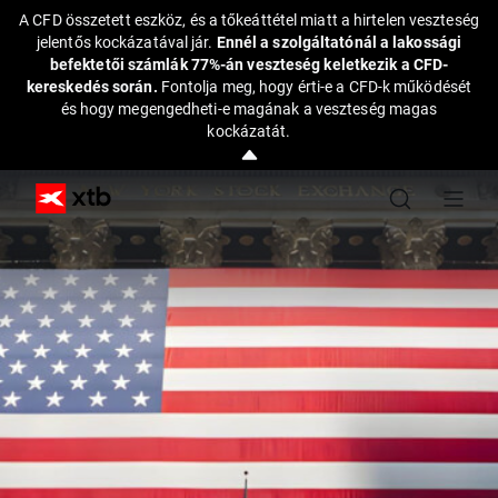
A CFD összetett eszköz, és a tőkeáttétel miatt a hirtelen veszteség
jelentős kockázatával jár.
Ennél a szolgáltatónál a lakossági
befektetői számlák 77%-án veszteség keletkezik a CFD-
kereskedés során.
Fontolja meg, hogy érti-e a CFD-k működését
és hogy megengedheti-e magának a veszteség magas
kockázatát.