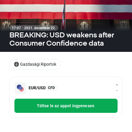
17:07 · 2021. december 22.
BREAKING: USD weakens after
Consumer Confidence data
Gazdasági Riportok
-
EUR/USD
CFD
-
Töltse le az appot ingyenesen