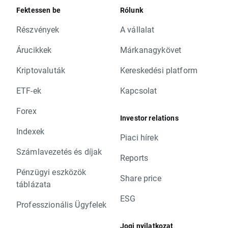
Fektessen be
Rólunk
Részvények
A vállalat
Árucikkek
Márkanagykövet
Kriptovaluták
Kereskedési platform
ETF-ek
Kapcsolat
Forex
Investor relations
Indexek
Piaci hírek
Számlavezetés és díjak
Reports
Pénzügyi eszközök
Share price
táblázata
ESG
Professzionális Ügyfelek
Jogi nyilatkozat