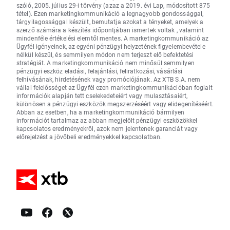
szóló, 2005. július 29-i törvény (azaz a 2019. évi Lap, módosított 875
tétel). Ezen marketingkommunikáció a legnagyobb gondossággal,
tárgyilagossággal készült, bemutatja azokat a tényeket, amelyek a
szerző számára a készítés időpontjában ismertek voltak , valamint
mindenféle értékelési elemtől mentes. A marketingkommunikáció az
Ügyfél igényeinek, az egyéni pénzügyi helyzetének figyelembevétele
nélkül készül, és semmilyen módon nem terjeszt elő befektetési
stratégiát. A marketingkommunikáció nem minősül semmilyen
pénzügyi eszköz eladási, felajánlási, feliratkozási, vásárlási
felhívásának, hirdetésének vagy promóciójának. Az XTB S.A. nem
vállal felelősséget az Ügyfél ezen marketingkommunikációban foglalt
információk alapján tett cselekedeteiért vagy mulasztásaiért,
különösen a pénzügyi eszközök megszerzéséért vagy elidegenítéséért.
Abban az esetben, ha a marketingkommunikáció bármilyen
információt tartalmaz az abban megjelölt pénzügyi eszközökkel
kapcsolatos eredményekről, azok nem jelentenek garanciát vagy
előrejelzést a jövőbeli eredményekkel kapcsolatban.