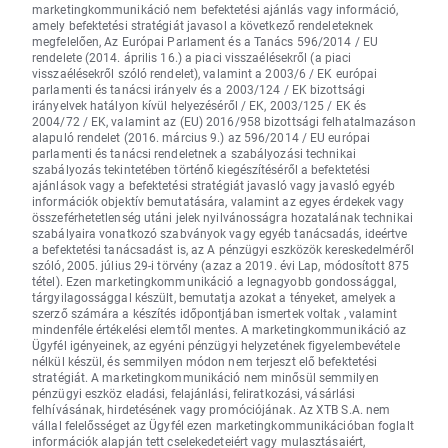
marketingkommunikáció nem befektetési ajánlás vagy információ,
amely befektetési stratégiát javasol a következő rendeleteknek
megfelelően, Az Európai Parlament és a Tanács 596/2014 / EU
rendelete (2014. április 16.) a piaci visszaélésekről (a piaci
visszaélésekről szóló rendelet), valamint a 2003/6 / EK európai
parlamenti és tanácsi irányelv és a 2003/124 / EK bizottsági
irányelvek hatályon kívül helyezéséről / EK, 2003/125 / EK és
2004/72 / EK, valamint az (EU) 2016/958 bizottsági felhatalmazáson
alapuló rendelet (2016. március 9.) az 596/2014 / EU európai
parlamenti és tanácsi rendeletnek a szabályozási technikai
szabályozás tekintetében történő kiegészítéséről a befektetési
ajánlások vagy a befektetési stratégiát javasló vagy javasló egyéb
információk objektív bemutatására, valamint az egyes érdekek vagy
összeférhetetlenség utáni jelek nyilvánosságra hozatalának technikai
szabályaira vonatkozó szabványok vagy egyéb tanácsadás, ideértve
a befektetési tanácsadást is, az A pénzügyi eszközök kereskedelméről
szóló, 2005. július 29-i törvény (azaz a 2019. évi Lap, módosított 875
tétel). Ezen marketingkommunikáció a legnagyobb gondossággal,
tárgyilagossággal készült, bemutatja azokat a tényeket, amelyek a
szerző számára a készítés időpontjában ismertek voltak , valamint
mindenféle értékelési elemtől mentes. A marketingkommunikáció az
Ügyfél igényeinek, az egyéni pénzügyi helyzetének figyelembevétele
nélkül készül, és semmilyen módon nem terjeszt elő befektetési
stratégiát. A marketingkommunikáció nem minősül semmilyen
pénzügyi eszköz eladási, felajánlási, feliratkozási, vásárlási
felhívásának, hirdetésének vagy promóciójának. Az XTB S.A. nem
vállal felelősséget az Ügyfél ezen marketingkommunikációban foglalt
információk alapján tett cselekedeteiért vagy mulasztásaiért,