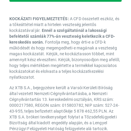
KOCKÁZATI FIGYELMEZTETÉS:
A CFD összetett eszköz, és
a tőkeáttétel miatt a hirtelen veszteség jelentős
kockázatával jár.
Ennél a szolgáltatónál a lakossági
befektetői számlák 77%-án veszteség keletkezik a CFD-
kereskedés során.
Fontolja meg, hogy érti-e a CFD-k
működését és hogy megengedheti-e magának a veszteség
magas kockázatát. Kérjük, ne kockáztasson többet, mint
amennyit kész elveszíteni. Kérjük, bizonyosodjon meg afelől,
hogy teljes mértékben megértette a termékkel kapcsolatos
kockázatokat és elolvasta a teljes kockázatkezelési
nyilatkozatot.
Az XTB S.A., bejegyzésre került a Varsói Kerületi Bíróság
által vezetett Nemzeti Cégnyilvántartásba, a Nemzeti
Cégnyilvántartás 13. kereskedelmi osztályán, KRS szám:
0000217580, REGON szám: 015803782, NIP szám: 527-24-
43-955, teljes befizetett alaptőkéje 5 878 462,55 PLN. Az
XTB S.A. brókeri tevékenységet folytat a Tőzsdefelügyeleti
Bizottság által kiadott engedély alapján, és a Lengyel
Pénzügyi Felügyeleti Hatóság felügyelete alá tartozik.