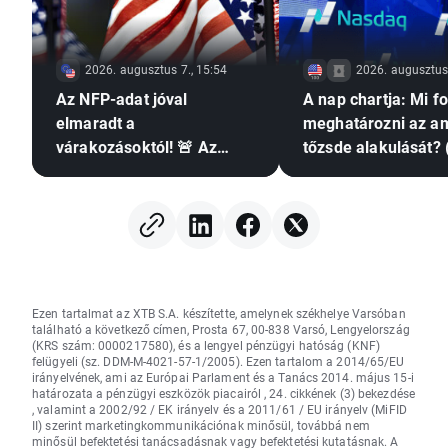
2026. augusztus 7., 15:54
2026. augusztus 
Az NFP-adat jóval
A nap chartja: Mi f
elmaradt a
meghatározni az am
várakozásoktól! 🚨 Az
tőzsde alakulását? 
EURUSD emelkedik 📈
augusztus 7.)
Ezen tartalmat az XTB S.A. készítette, amelynek székhelye Varsóban
található a következő címen, Prosta 67, 00-838 Varsó, Lengyelország
(KRS szám: 0000217580), és a lengyel pénzügyi hatóság (KNF)
felügyeli (sz. DDM-M-4021-57-1/2005). Ezen tartalom a 2014/65/EU
irányelvének, ami az Európai Parlament és a Tanács 2014. május 15-i
határozata a pénzügyi eszközök piacairól , 24. cikkének (3) bekezdése
, valamint a 2002/92 / EK irányelv és a 2011/61 / EU irányelv (MiFID
II) szerint marketingkommunikációnak minősül, továbbá nem
minősül befektetési tanácsadásnak vagy befektetési kutatásnak. A