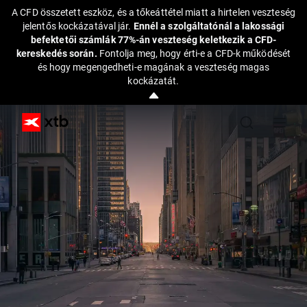
A CFD összetett eszköz, és a tőkeáttétel miatt a hirtelen veszteség
jelentős kockázatával jár.
Ennél a szolgáltatónál a lakossági
befektetői számlák 77%-án veszteség keletkezik a CFD-
kereskedés során.
Fontolja meg, hogy érti-e a CFD-k működését
és hogy megengedheti-e magának a veszteség magas
kockázatát.