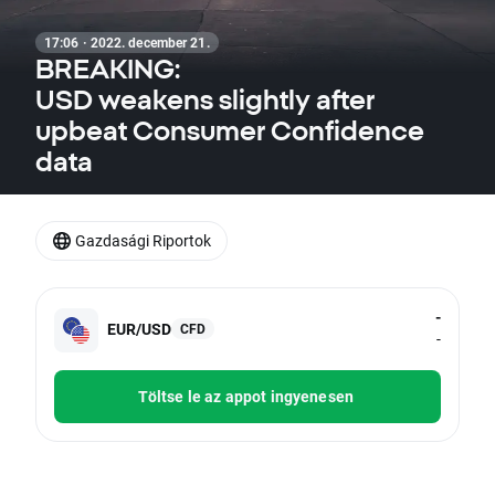
17:06 · 2022. december 21.
BREAKING:
USD weakens slightly after
upbeat Consumer Confidence
data
Gazdasági Riportok
-
EUR/USD
CFD
-
Töltse le az appot ingyenesen