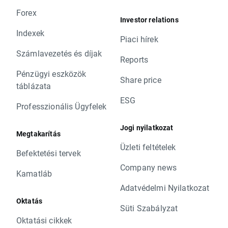
Forex
Investor relations
Indexek
Piaci hírek
Számlavezetés és díjak
Reports
Pénzügyi eszközök
Share price
táblázata
ESG
Professzionális Ügyfelek
Jogi nyilatkozat
Megtakarítás
Üzleti feltételek
Befektetési tervek
Company news
Kamatláb
Adatvédelmi Nyilatkozat
Oktatás
Süti Szabályzat
Oktatási cikkek