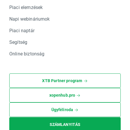
Piaci elemzések
Napi webináriumok
Piaci naptár
Segítség
Online biztonság
XTB Partner program
xopenhub.pro
Ügyféliroda
SZÁMLANYITÁS