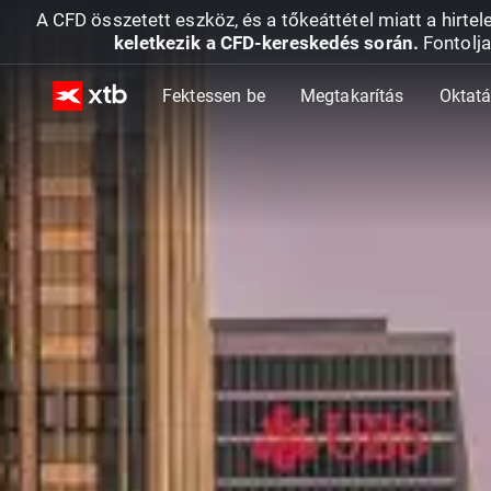
A CFD összetett eszköz, és a tőkeáttétel miatt a hirtel
keletkezik a CFD-kereskedés során.
Fontolja
Fektessen be
Megtakarítás
Oktat