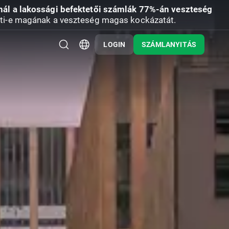
nál a lakossági befektetői számlák 77%-án veszteség
ti-e magának a veszteség magas kockázatát.
LOGIN
SZÁMLANYITÁS