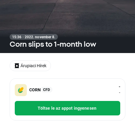
15:36 · 2022. november 8.
Corn slips to 1-month low
Árupiaci Hírek
-
CORN
CFD
-
Töltse le az appot ingyenesen