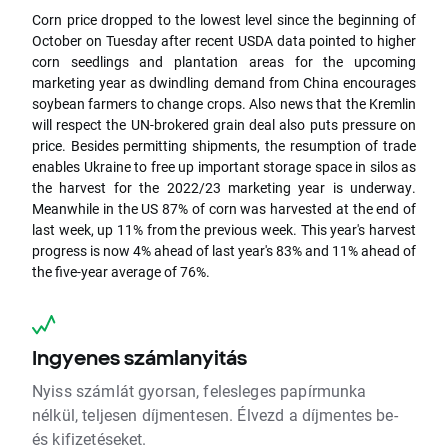
Corn price dropped to the lowest level since the beginning of
October on Tuesday after recent USDA data pointed to higher
corn seedlings and plantation areas for the upcoming
marketing year as dwindling demand from China encourages
soybean farmers to change crops. Also news that the Kremlin
will respect the UN-brokered grain deal also puts pressure on
price. Besides permitting shipments, the resumption of trade
enables Ukraine to free up important storage space in silos as
the harvest for the 2022/23 marketing year is underway.
Meanwhile in the US 87% of corn was harvested at the end of
last week, up 11% from the previous week. This year's harvest
progress is now 4% ahead of last year's 83% and 11% ahead of
the five-year average of 76%.
Ingyenes számlanyitás
Nyiss számlát gyorsan, felesleges papírmunka
nélkül, teljesen díjmentesen. Élvezd a díjmentes be-
és kifizetéseket.