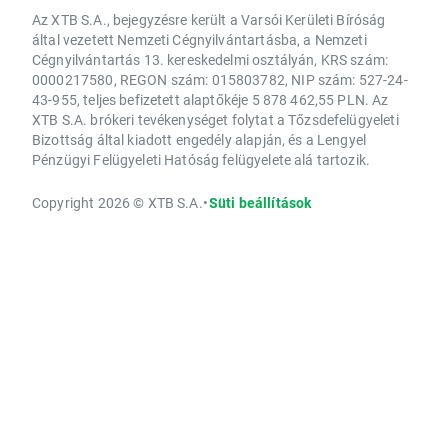
Az XTB S.A., bejegyzésre került a Varsói Kerületi Bíróság
által vezetett Nemzeti Cégnyilvántartásba, a Nemzeti
Cégnyilvántartás 13. kereskedelmi osztályán, KRS szám:
0000217580, REGON szám: 015803782, NIP szám: 527-24-
43-955, teljes befizetett alaptőkéje 5 878 462,55 PLN. Az
XTB S.A. brókeri tevékenységet folytat a Tőzsdefelügyeleti
Bizottság által kiadott engedély alapján, és a Lengyel
Pénzügyi Felügyeleti Hatóság felügyelete alá tartozik.
Copyright 2026 © XTB S.A.
•
Süti beállítások