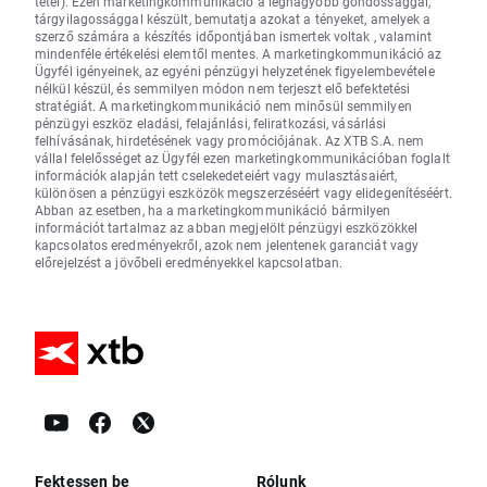
tétel). Ezen marketingkommunikáció a legnagyobb gondossággal,
tárgyilagossággal készült, bemutatja azokat a tényeket, amelyek a
szerző számára a készítés időpontjában ismertek voltak , valamint
mindenféle értékelési elemtől mentes. A marketingkommunikáció az
Ügyfél igényeinek, az egyéni pénzügyi helyzetének figyelembevétele
nélkül készül, és semmilyen módon nem terjeszt elő befektetési
stratégiát. A marketingkommunikáció nem minősül semmilyen
pénzügyi eszköz eladási, felajánlási, feliratkozási, vásárlási
felhívásának, hirdetésének vagy promóciójának. Az XTB S.A. nem
vállal felelősséget az Ügyfél ezen marketingkommunikációban foglalt
információk alapján tett cselekedeteiért vagy mulasztásaiért,
különösen a pénzügyi eszközök megszerzéséért vagy elidegenítéséért.
Abban az esetben, ha a marketingkommunikáció bármilyen
információt tartalmaz az abban megjelölt pénzügyi eszközökkel
kapcsolatos eredményekről, azok nem jelentenek garanciát vagy
előrejelzést a jövőbeli eredményekkel kapcsolatban.
Fektessen be
Rólunk