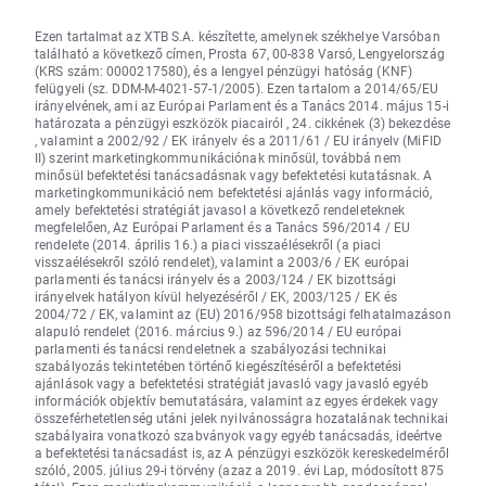
Ezen tartalmat az XTB S.A. készítette, amelynek székhelye Varsóban
található a következő címen, Prosta 67, 00-838 Varsó, Lengyelország
(KRS szám: 0000217580), és a lengyel pénzügyi hatóság (KNF)
felügyeli (sz. DDM-M-4021-57-1/2005). Ezen tartalom a 2014/65/EU
irányelvének, ami az Európai Parlament és a Tanács 2014. május 15-i
határozata a pénzügyi eszközök piacairól , 24. cikkének (3) bekezdése
, valamint a 2002/92 / EK irányelv és a 2011/61 / EU irányelv (MiFID
II) szerint marketingkommunikációnak minősül, továbbá nem
minősül befektetési tanácsadásnak vagy befektetési kutatásnak. A
marketingkommunikáció nem befektetési ajánlás vagy információ,
amely befektetési stratégiát javasol a következő rendeleteknek
megfelelően, Az Európai Parlament és a Tanács 596/2014 / EU
rendelete (2014. április 16.) a piaci visszaélésekről (a piaci
visszaélésekről szóló rendelet), valamint a 2003/6 / EK európai
parlamenti és tanácsi irányelv és a 2003/124 / EK bizottsági
irányelvek hatályon kívül helyezéséről / EK, 2003/125 / EK és
2004/72 / EK, valamint az (EU) 2016/958 bizottsági felhatalmazáson
alapuló rendelet (2016. március 9.) az 596/2014 / EU európai
parlamenti és tanácsi rendeletnek a szabályozási technikai
szabályozás tekintetében történő kiegészítéséről a befektetési
ajánlások vagy a befektetési stratégiát javasló vagy javasló egyéb
információk objektív bemutatására, valamint az egyes érdekek vagy
összeférhetetlenség utáni jelek nyilvánosságra hozatalának technikai
szabályaira vonatkozó szabványok vagy egyéb tanácsadás, ideértve
a befektetési tanácsadást is, az A pénzügyi eszközök kereskedelméről
szóló, 2005. július 29-i törvény (azaz a 2019. évi Lap, módosított 875