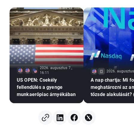
2026. augusztus 7.,
2026. augusztus 
16:11
US OPEN: Csekély
A nap chartja: Mi f
fellendülés a gyenge
meghatározni az am
munkaerőpiac árnyékában
tőzsde alakulását? 
augusztus 7.)