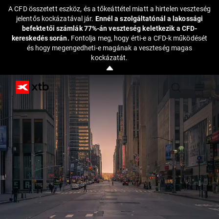
A CFD összetett eszköz, és a tőkeáttétel miatt a hirtelen veszteség
jelentős kockázatával jár.
Ennél a szolgáltatónál a lakossági
befektetői számlák 77%-án veszteség keletkezik a CFD-
kereskedés során.
Fontolja meg, hogy érti-e a CFD-k működését
és hogy megengedheti-e magának a veszteség magas
kockázatát.