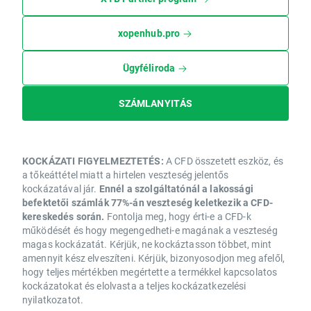
xopenhub.pro
Ügyféliroda
SZÁMLANYITÁS
KOCKÁZATI FIGYELMEZTETÉS:
A CFD összetett eszköz, és
a tőkeáttétel miatt a hirtelen veszteség jelentős
kockázatával jár.
Ennél a szolgáltatónál a lakossági
befektetői számlák 77%-án veszteség keletkezik a CFD-
kereskedés során.
Fontolja meg, hogy érti-e a CFD-k
működését és hogy megengedheti-e magának a veszteség
magas kockázatát. Kérjük, ne kockáztasson többet, mint
amennyit kész elveszíteni. Kérjük, bizonyosodjon meg afelől,
hogy teljes mértékben megértette a termékkel kapcsolatos
kockázatokat és elolvasta a teljes kockázatkezelési
nyilatkozatot.