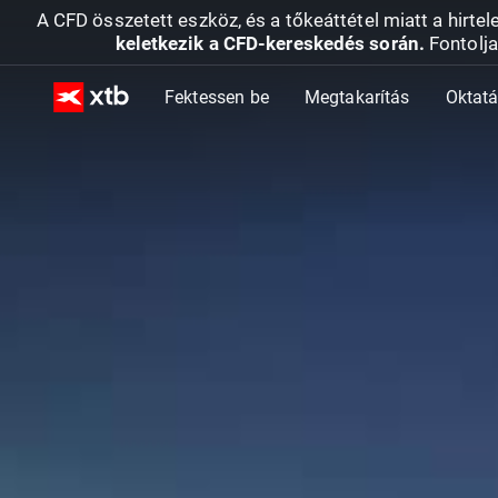
A CFD összetett eszköz, és a tőkeáttétel miatt a hirtel
keletkezik a CFD-kereskedés során.
Fontolja
Fektessen be
Megtakarítás
Oktat