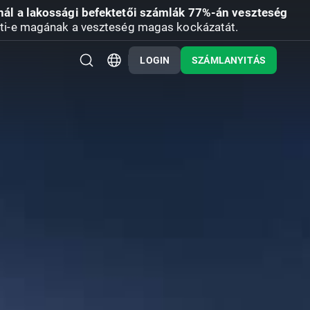
nál a lakossági befektetői számlák 77%-án veszteség
ti-e magának a veszteség magas kockázatát.
LOGIN
SZÁMLANYITÁS