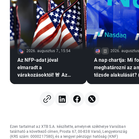
2026. augusztus 7., 15:54
2026. augusztus 
Az NFP-adat jóval
A nap chartja: Mi f
elmaradt a
meghatározni az am
várakozásoktól! 🚨 Az
tőzsde alakulását? 
EURUSD emelkedik 📈
augusztus 7.)
Ezen tartalmat az XTB S.A. készítette, amelynek székhelye Varsóban
található a következő címen, Prosta 67, 00-838 Varsó, Lengyelország
(KRS szám: 0000217580), és a lengyel pénzügyi hatóság (KNF)