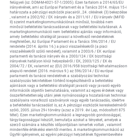
felügyeli (sz. DDM-M-4021-57-1/2005). Ezen tartalom a 2014/65/EU
irányelvének, ami az Európai Parlament és a Tanács 2014. május 15-i
határozata a pénzügyi eszközök piacairól , 24. cikkének (3) bekezdése
, valamint a 2002/92 / EK irányelv és a 2011/61 / EU irányelv (MiFID
II) szerint marketingkommunikációnak minősül, továbbá nem
minősül befektetési tanácsadásnak vagy befektetési kutatásnak. A
marketingkommunikáció nem befektetési ajánlás vagy információ,
amely befektetési stratégiát javasol a következő rendeleteknek
megfelelően, Az Európai Parlament és a Tanács 596/2014 / EU
rendelete (2014. április 16.) a piaci visszaélésekről (a piaci
visszaélésekről szóló rendelet), valamint a 2003/6 / EK európai
parlamenti és tanácsi irányelv és a 2003/124 / EK bizottsági
irányelvek hatályon kívül helyezéséről / EK, 2003/125 / EK és
2004/72 / EK, valamint az (EU) 2016/958 bizottsági felhatalmazáson
alapuló rendelet (2016. március 9.) az 596/2014 / EU európai
parlamenti és tanácsi rendeletnek a szabályozási technikai
szabályozás tekintetében történő kiegészítéséről a befektetési
ajánlások vagy a befektetési stratégiát javasló vagy javasló egyéb
információk objektív bemutatására, valamint az egyes érdekek vagy
összeférhetetlenség utáni jelek nyilvánosságra hozatalának technikai
szabályaira vonatkozó szabványok vagy egyéb tanácsadás, ideértve
a befektetési tanácsadást is, az A pénzügyi eszközök kereskedelméről
szóló, 2005. július 29-i törvény (azaz a 2019. évi Lap, módosított 875
tétel). Ezen marketingkommunikáció a legnagyobb gondossággal,
tárgyilagossággal készült, bemutatja azokat a tényeket, amelyek a
szerző számára a készítés időpontjában ismertek voltak , valamint
mindenféle értékelési elemtől mentes. A marketingkommunikáció az
Ügyfél igényeinek, az egyéni pénzügyi helyzetének figyelembevétele