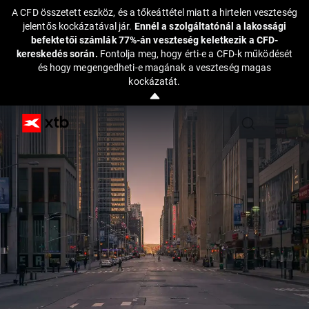
A CFD összetett eszköz, és a tőkeáttétel miatt a hirtelen veszteség
jelentős kockázatával jár.
Ennél a szolgáltatónál a lakossági
befektetői számlák 77%-án veszteség keletkezik a CFD-
kereskedés során.
Fontolja meg, hogy érti-e a CFD-k működését
és hogy megengedheti-e magának a veszteség magas
kockázatát.