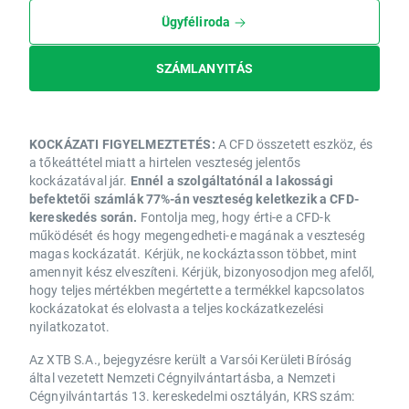
Ügyféliroda
SZÁMLANYITÁS
KOCKÁZATI FIGYELMEZTETÉS:
A CFD összetett eszköz, és
a tőkeáttétel miatt a hirtelen veszteség jelentős
kockázatával jár.
Ennél a szolgáltatónál a lakossági
befektetői számlák 77%-án veszteség keletkezik a CFD-
kereskedés során.
Fontolja meg, hogy érti-e a CFD-k
működését és hogy megengedheti-e magának a veszteség
magas kockázatát. Kérjük, ne kockáztasson többet, mint
amennyit kész elveszíteni. Kérjük, bizonyosodjon meg afelől,
hogy teljes mértékben megértette a termékkel kapcsolatos
kockázatokat és elolvasta a teljes kockázatkezelési
nyilatkozatot.
Az XTB S.A., bejegyzésre került a Varsói Kerületi Bíróság
által vezetett Nemzeti Cégnyilvántartásba, a Nemzeti
Cégnyilvántartás 13. kereskedelmi osztályán, KRS szám: