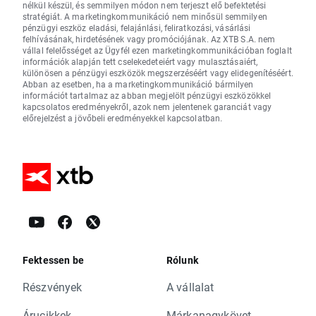
nélkül készül, és semmilyen módon nem terjeszt elő befektetési
stratégiát. A marketingkommunikáció nem minősül semmilyen
pénzügyi eszköz eladási, felajánlási, feliratkozási, vásárlási
felhívásának, hirdetésének vagy promóciójának. Az XTB S.A. nem
vállal felelősséget az Ügyfél ezen marketingkommunikációban foglalt
információk alapján tett cselekedeteiért vagy mulasztásaiért,
különösen a pénzügyi eszközök megszerzéséért vagy elidegenítéséért.
Abban az esetben, ha a marketingkommunikáció bármilyen
információt tartalmaz az abban megjelölt pénzügyi eszközökkel
kapcsolatos eredményekről, azok nem jelentenek garanciát vagy
előrejelzést a jövőbeli eredményekkel kapcsolatban.
Fektessen be
Rólunk
Részvények
A vállalat
Árucikkek
Márkanagykövet