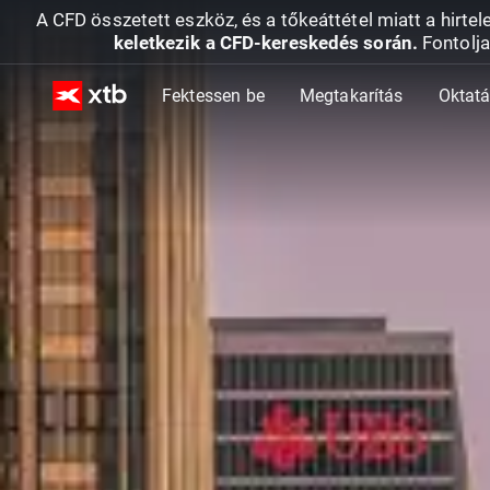
A CFD összetett eszköz, és a tőkeáttétel miatt a hirtel
keletkezik a CFD-kereskedés során.
Fontolja
Fektessen be
Megtakarítás
Oktat