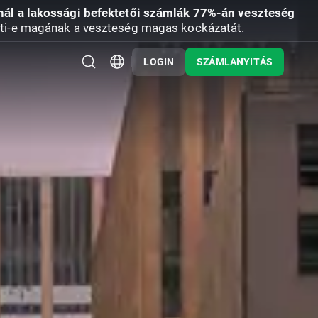
nál a lakossági befektetői számlák 77%-án veszteség
ti-e magának a veszteség magas kockázatát.
LOGIN
SZÁMLANYITÁS