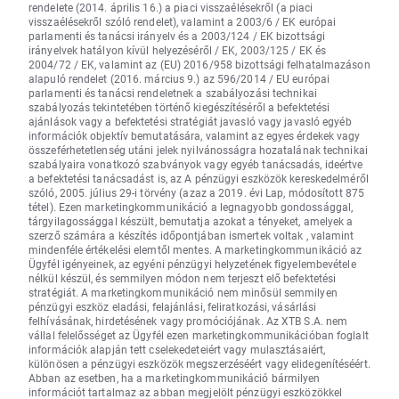
rendelete (2014. április 16.) a piaci visszaélésekről (a piaci
visszaélésekről szóló rendelet), valamint a 2003/6 / EK európai
parlamenti és tanácsi irányelv és a 2003/124 / EK bizottsági
irányelvek hatályon kívül helyezéséről / EK, 2003/125 / EK és
2004/72 / EK, valamint az (EU) 2016/958 bizottsági felhatalmazáson
alapuló rendelet (2016. március 9.) az 596/2014 / EU európai
parlamenti és tanácsi rendeletnek a szabályozási technikai
szabályozás tekintetében történő kiegészítéséről a befektetési
ajánlások vagy a befektetési stratégiát javasló vagy javasló egyéb
információk objektív bemutatására, valamint az egyes érdekek vagy
összeférhetetlenség utáni jelek nyilvánosságra hozatalának technikai
szabályaira vonatkozó szabványok vagy egyéb tanácsadás, ideértve
a befektetési tanácsadást is, az A pénzügyi eszközök kereskedelméről
szóló, 2005. július 29-i törvény (azaz a 2019. évi Lap, módosított 875
tétel). Ezen marketingkommunikáció a legnagyobb gondossággal,
tárgyilagossággal készült, bemutatja azokat a tényeket, amelyek a
szerző számára a készítés időpontjában ismertek voltak , valamint
mindenféle értékelési elemtől mentes. A marketingkommunikáció az
Ügyfél igényeinek, az egyéni pénzügyi helyzetének figyelembevétele
nélkül készül, és semmilyen módon nem terjeszt elő befektetési
stratégiát. A marketingkommunikáció nem minősül semmilyen
pénzügyi eszköz eladási, felajánlási, feliratkozási, vásárlási
felhívásának, hirdetésének vagy promóciójának. Az XTB S.A. nem
vállal felelősséget az Ügyfél ezen marketingkommunikációban foglalt
információk alapján tett cselekedeteiért vagy mulasztásaiért,
különösen a pénzügyi eszközök megszerzéséért vagy elidegenítéséért.
Abban az esetben, ha a marketingkommunikáció bármilyen
információt tartalmaz az abban megjelölt pénzügyi eszközökkel