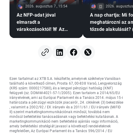
2026. augusztus 7., 15:54
2026. augusztus 
Az NFP-adat jóval
A nap chartja: Mi f
elmaradt a
meghatározni az am
várakozásoktól! 🚨 Az
tőzsde alakulását? 
EURUSD emelkedik 📈
augusztus 7.)
Ezen tartalmat az XTB S.A. készítette, amelynek székhelye Varsóban
található a következő címen, Prosta 67, 00-838 Varsó, Lengyelország
(KRS szám: 0000217580), és a lengyel pénzügyi hatóság (KNF)
felügyeli (sz. DDM-M-4021-57-1/2005). Ezen tartalom a 2014/65/EU
irányelvének, ami az Európai Parlament és a Tanács 2014. május 15-i
határozata a pénzügyi eszközök piacairól , 24. cikkének (3) bekezdése
, valamint a 2002/92 / EK irányelv és a 2011/61 / EU irányelv (MiFID
II) szerint marketingkommunikációnak minősül, továbbá nem
minősül befektetési tanácsadásnak vagy befektetési kutatásnak. A
marketingkommunikáció nem befektetési ajánlás vagy információ,
amely befektetési stratégiát javasol a következő rendeleteknek
megfelelően, Az Európai Parlament és a Tanács 596/2014 / EU