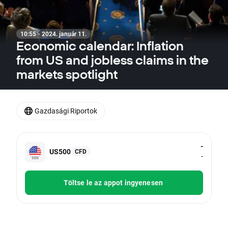
10:55 · 2024. január 11.
Economic calendar: Inflation
from US and jobless claims in the
markets spotlight
Gazdasági Riportok
-
US500
CFD
-
Töltse le az appot ingyenesen