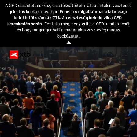
A CFD összetett eszköz, és a tőkeáttétel miatt a hirtelen veszteség
jelentős kockázatával jár.
Ennél a szolgáltatónál a lakossági
befektetői számlák 77%-án veszteség keletkezik a CFD-
kereskedés során.
Fontolja meg, hogy érti-e a CFD-k működését
és hogy megengedheti-e magának a veszteség magas
kockázatát.