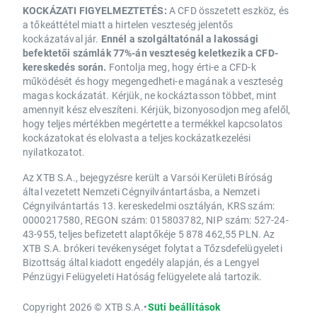
KOCKÁZATI FIGYELMEZTETÉS:
A CFD összetett eszköz, és
a tőkeáttétel miatt a hirtelen veszteség jelentős
kockázatával jár.
Ennél a szolgáltatónál a lakossági
befektetői számlák 77%-án veszteség keletkezik a CFD-
kereskedés során.
Fontolja meg, hogy érti-e a CFD-k
működését és hogy megengedheti-e magának a veszteség
magas kockázatát. Kérjük, ne kockáztasson többet, mint
amennyit kész elveszíteni. Kérjük, bizonyosodjon meg afelől,
hogy teljes mértékben megértette a termékkel kapcsolatos
kockázatokat és elolvasta a teljes kockázatkezelési
nyilatkozatot.
Az XTB S.A., bejegyzésre került a Varsói Kerületi Bíróság
által vezetett Nemzeti Cégnyilvántartásba, a Nemzeti
Cégnyilvántartás 13. kereskedelmi osztályán, KRS szám:
0000217580, REGON szám: 015803782, NIP szám: 527-24-
43-955, teljes befizetett alaptőkéje 5 878 462,55 PLN. Az
XTB S.A. brókeri tevékenységet folytat a Tőzsdefelügyeleti
Bizottság által kiadott engedély alapján, és a Lengyel
Pénzügyi Felügyeleti Hatóság felügyelete alá tartozik.
Copyright 2026 © XTB S.A.
•
Süti beállítások