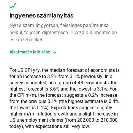
Ingyenes számlanyitás
Nyiss számlát gyorsan, felesleges papírmunka
nélkül, teljesen díjmentesen. Élvezd a díjmentes be-
és kifizetéseket.
Alkalmazás letöltése
For US CPI y/y, the median forecast of economists is
for an increase to 3.2% from 3.1% previously. In a
survey conducted, on a group of 48 economists, the
highest forecast is 3.6% and the lowest is 3.1%. For
the CPI m/m, the forecast suggests a 0.2% increase
from the previous 0.1% (the highest estimate is 0.4%,
the lowest is 0.1%). Expectations suggest slightly
higher m/m inflation growth and a slight increase in
US unemployment claims (from 202,000 to 210,000
today), with expectations still very low.