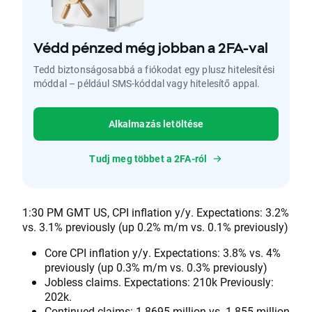
Védd pénzed még jobban a 2FA-val
Tedd biztonságosabbá a fiókodat egy plusz hitelesítési
móddal – például SMS-kóddal vagy hitelesítő appal.
Alkalmazás letöltése
Tudj meg többet a 2FA-ról
1:30 PM GMT US, CPI inflation y/y. Expectations: 3.2%
vs. 3.1% previously (up 0.2% m/m vs. 0.1% previously)
Core CPI inflation y/y. Expectations: 3.8% vs. 4%
previously (up 0.3% m/m vs. 0.3% previously)
Jobless claims. Expectations: 210k Previously:
202k.
Continued claims: 1.8695 million vs. 1.855 million