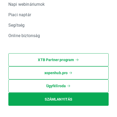
Napi webináriumok
Piaci naptár
Segítség
Online biztonság
XTB Partner program
xopenhub.pro
Ügyféliroda
SZÁMLANYITÁS