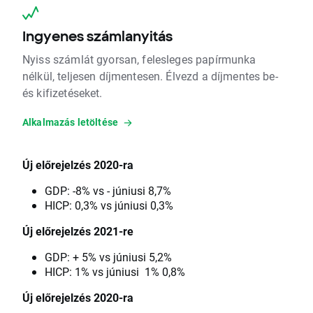
Ingyenes számlanyitás
Nyiss számlát gyorsan, felesleges papírmunka
nélkül, teljesen díjmentesen. Élvezd a díjmentes be-
és kifizetéseket.
Alkalmazás letöltése
Új előrejelzés 2020-ra
GDP: -8% vs - júniusi 8,7%
HICP: 0,3% vs júniusi 0,3%
Új előrejelzés 2021-re
GDP: + 5% vs júniusi 5,2%
HICP: 1% vs júniusi 1% 0,8%
Új előrejelzés 2020-ra