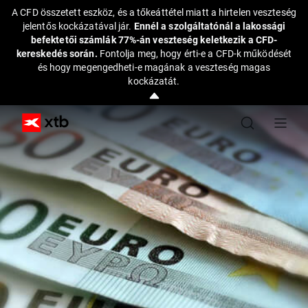
A CFD összetett eszköz, és a tőkeáttétel miatt a hirtelen veszteség
jelentős kockázatával jár.
Ennél a szolgáltatónál a lakossági
befektetői számlák 77%-án veszteség keletkezik a CFD-
kereskedés során.
Fontolja meg, hogy érti-e a CFD-k működését
és hogy megengedheti-e magának a veszteség magas
kockázatát.