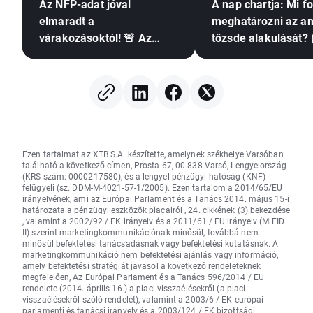
Az NFP-adat jóval
A nap chartja: Mi f
elmaradt a
meghatározni az am
várakozásoktól! 🚨 Az
tőzsde alakulását? 
EURUSD emelkedik 📈
augusztus 7.)
Ezen tartalmat az XTB S.A. készítette, amelynek székhelye Varsóban
található a következő címen, Prosta 67, 00-838 Varsó, Lengyelország
(KRS szám: 0000217580), és a lengyel pénzügyi hatóság (KNF)
felügyeli (sz. DDM-M-4021-57-1/2005). Ezen tartalom a 2014/65/EU
irányelvének, ami az Európai Parlament és a Tanács 2014. május 15-i
határozata a pénzügyi eszközök piacairól , 24. cikkének (3) bekezdése
, valamint a 2002/92 / EK irányelv és a 2011/61 / EU irányelv (MiFID
II) szerint marketingkommunikációnak minősül, továbbá nem
minősül befektetési tanácsadásnak vagy befektetési kutatásnak. A
marketingkommunikáció nem befektetési ajánlás vagy információ,
amely befektetési stratégiát javasol a következő rendeleteknek
megfelelően, Az Európai Parlament és a Tanács 596/2014 / EU
rendelete (2014. április 16.) a piaci visszaélésekről (a piaci
visszaélésekről szóló rendelet), valamint a 2003/6 / EK európai
parlamenti és tanácsi irányelv és a 2003/124 / EK bizottsági