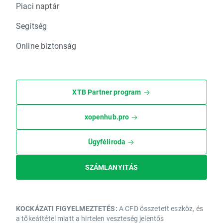
Piaci naptár
Segítség
Online biztonság
XTB Partner program
xopenhub.pro
Ügyféliroda
SZÁMLANYITÁS
KOCKÁZATI FIGYELMEZTETÉS:
A CFD összetett eszköz, és
a tőkeáttétel miatt a hirtelen veszteség jelentős