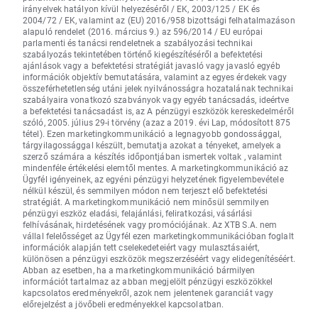
irányelvek hatályon kívül helyezéséről / EK, 2003/125 / EK és
2004/72 / EK, valamint az (EU) 2016/958 bizottsági felhatalmazáson
alapuló rendelet (2016. március 9.) az 596/2014 / EU európai
parlamenti és tanácsi rendeletnek a szabályozási technikai
szabályozás tekintetében történő kiegészítéséről a befektetési
ajánlások vagy a befektetési stratégiát javasló vagy javasló egyéb
információk objektív bemutatására, valamint az egyes érdekek vagy
összeférhetetlenség utáni jelek nyilvánosságra hozatalának technikai
szabályaira vonatkozó szabványok vagy egyéb tanácsadás, ideértve
a befektetési tanácsadást is, az A pénzügyi eszközök kereskedelméről
szóló, 2005. július 29-i törvény (azaz a 2019. évi Lap, módosított 875
tétel). Ezen marketingkommunikáció a legnagyobb gondossággal,
tárgyilagossággal készült, bemutatja azokat a tényeket, amelyek a
szerző számára a készítés időpontjában ismertek voltak , valamint
mindenféle értékelési elemtől mentes. A marketingkommunikáció az
Ügyfél igényeinek, az egyéni pénzügyi helyzetének figyelembevétele
nélkül készül, és semmilyen módon nem terjeszt elő befektetési
stratégiát. A marketingkommunikáció nem minősül semmilyen
pénzügyi eszköz eladási, felajánlási, feliratkozási, vásárlási
felhívásának, hirdetésének vagy promóciójának. Az XTB S.A. nem
vállal felelősséget az Ügyfél ezen marketingkommunikációban foglalt
információk alapján tett cselekedeteiért vagy mulasztásaiért,
különösen a pénzügyi eszközök megszerzéséért vagy elidegenítéséért.
Abban az esetben, ha a marketingkommunikáció bármilyen
információt tartalmaz az abban megjelölt pénzügyi eszközökkel
kapcsolatos eredményekről, azok nem jelentenek garanciát vagy
előrejelzést a jövőbeli eredményekkel kapcsolatban.