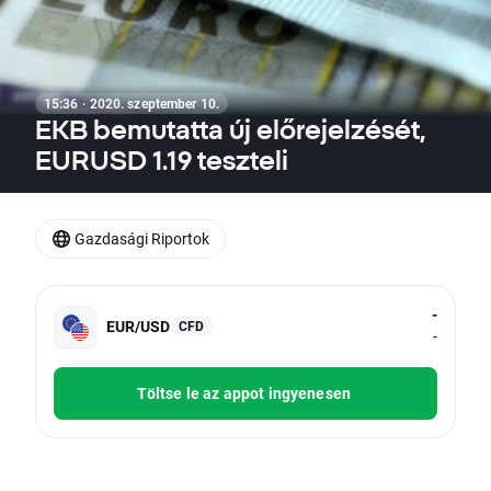
15:36 · 2020. szeptember 10.
EKB bemutatta új előrejelzését,
EURUSD 1.19 teszteli
Gazdasági Riportok
-
EUR/USD
CFD
-
Töltse le az appot ingyenesen