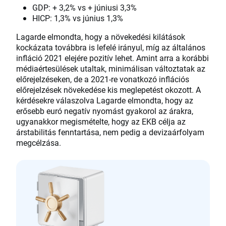
GDP: + 3,2% vs + júniusi 3,3%
HICP: 1,3% vs június 1,3%
Lagarde elmondta, hogy a növekedési kilátások
kockázata továbbra is lefelé irányul, míg az általános
infláció 2021 elejére pozitív lehet. Amint arra a korábbi
médiaértesülések utaltak, minimálisan változtatak az
előrejelzéseken, de a 2021-re vonatkozó inflációs
előrejelzések növekedése kis meglepetést okozott. A
kérdésekre válaszolva Lagarde elmondta, hogy az
erősebb euró negatív nyomást gyakorol az árakra,
ugyanakkor megismételte, hogy az EKB célja az
árstabilitás fenntartása, nem pedig a devizaárfolyam
megcélzása.