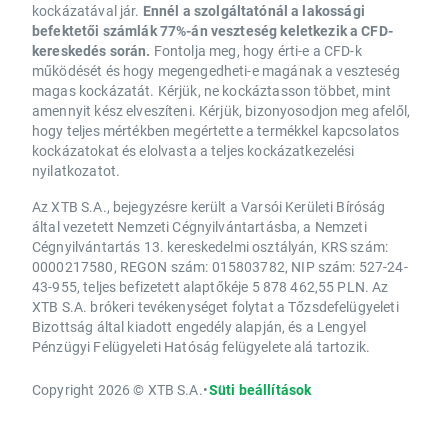
kockázatával jár.
Ennél a szolgáltatónál a lakossági
befektetői számlák 77%-án veszteség keletkezik a CFD-
kereskedés során.
Fontolja meg, hogy érti-e a CFD-k
működését és hogy megengedheti-e magának a veszteség
magas kockázatát. Kérjük, ne kockáztasson többet, mint
amennyit kész elveszíteni. Kérjük, bizonyosodjon meg afelől,
hogy teljes mértékben megértette a termékkel kapcsolatos
kockázatokat és elolvasta a teljes kockázatkezelési
nyilatkozatot.
Az XTB S.A., bejegyzésre került a Varsói Kerületi Bíróság
által vezetett Nemzeti Cégnyilvántartásba, a Nemzeti
Cégnyilvántartás 13. kereskedelmi osztályán, KRS szám:
0000217580, REGON szám: 015803782, NIP szám: 527-24-
43-955, teljes befizetett alaptőkéje 5 878 462,55 PLN. Az
XTB S.A. brókeri tevékenységet folytat a Tőzsdefelügyeleti
Bizottság által kiadott engedély alapján, és a Lengyel
Pénzügyi Felügyeleti Hatóság felügyelete alá tartozik.
Copyright 2026 © XTB S.A.
•
Süti beállítások