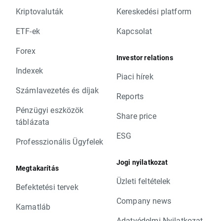
Kriptovaluták
Kereskedési platform
ETF-ek
Kapcsolat
Forex
Investor relations
Indexek
Piaci hírek
Számlavezetés és díjak
Reports
Pénzügyi eszközök
Share price
táblázata
ESG
Professzionális Ügyfelek
Jogi nyilatkozat
Megtakarítás
Üzleti feltételek
Befektetési tervek
Company news
Kamatláb
Adatvédelmi Nyilatkozat