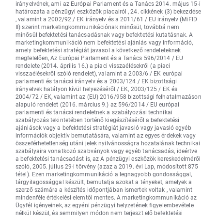
irányelvének, ami az Európai Parlament és a Tanács 2014. május 15-i
határozata a pénzügyi eszközök piacairól , 24. cikkének (3) bekezdése
, valamint a 2002/92 / EK irányelv és a 2011/61 / EU irányelv (MiFID
II) szerint marketingkommunikációnak minősül, továbbá nem
minősül befektetési tanácsadásnak vagy befektetési kutatásnak. A
marketingkommunikáció nem befektetési ajánlás vagy információ,
amely befektetési stratégiát javasol a következő rendeleteknek
megfelelően, Az Európai Parlament és a Tanács 596/2014 / EU
rendelete (2014. április 16.) a piaci visszaélésekről (a piaci
visszaélésekről szóló rendelet), valamint a 2003/6 / EK európai
parlamenti és tanácsi irányelv és a 2003/124 / EK bizottsági
irányelvek hatályon kívül helyezéséről / EK, 2003/125 / EK és
2004/72 / EK, valamint az (EU) 2016/958 bizottsági felhatalmazáson
alapuló rendelet (2016. március 9.) az 596/2014 / EU európai
parlamenti és tanácsi rendeletnek a szabályozási technikai
szabályozás tekintetében történő kiegészítéséről a befektetési
ajánlások vagy a befektetési stratégiát javasló vagy javasló egyéb
információk objektív bemutatására, valamint az egyes érdekek vagy
összeférhetetlenség utáni jelek nyilvánosságra hozatalának technikai
szabályaira vonatkozó szabványok vagy egyéb tanácsadás, ideértve
a befektetési tanácsadást is, az A pénzügyi eszközök kereskedelméről
szóló, 2005. július 29-i törvény (azaz a 2019. évi Lap, módosított 875
tétel). Ezen marketingkommunikáció a legnagyobb gondossággal,
tárgyilagossággal készült, bemutatja azokat a tényeket, amelyek a
szerző számára a készítés időpontjában ismertek voltak , valamint
mindenféle értékelési elemtől mentes. A marketingkommunikáció az
Ügyfél igényeinek, az egyéni pénzügyi helyzetének figyelembevétele
nélkül készül, és semmilyen módon nem terjeszt elő befektetési