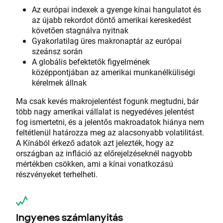
Az európai indexek a gyenge kínai hangulatot és
az újabb rekordot döntő amerikai kereskedést
követően stagnálva nyitnak
Gyakorlatilag üres makronaptár az európai
szeánsz során
A globális befektetők figyelmének
középpontjában az amerikai munkanélküliségi
kérelmek állnak
Ma csak kevés makrojelentést fogunk megtudni, bár
több nagy amerikai vállalat is negyedéves jelentést
fog ismertetni, és a jelentős makroadatok hiánya nem
feltétlenül határozza meg az alacsonyabb volatilitást.
A Kínából érkező adatok azt jelezték, hogy az
országban az infláció az előrejelzéseknél nagyobb
mértékben csökken, ami a kínai vonatkozású
részvényeket terhelheti.
Ingyenes számlanyitás