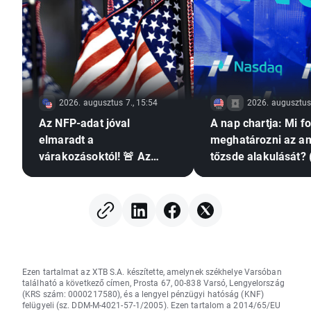
2026. augusztus 7., 15:54
2026. augusztus 
Az NFP-adat jóval
A nap chartja: Mi f
elmaradt a
meghatározni az am
várakozásoktól! 🚨 Az
tőzsde alakulását? 
EURUSD emelkedik 📈
augusztus 7.)
Ezen tartalmat az XTB S.A. készítette, amelynek székhelye Varsóban
található a következő címen, Prosta 67, 00-838 Varsó, Lengyelország
(KRS szám: 0000217580), és a lengyel pénzügyi hatóság (KNF)
felügyeli (sz. DDM-M-4021-57-1/2005). Ezen tartalom a 2014/65/EU