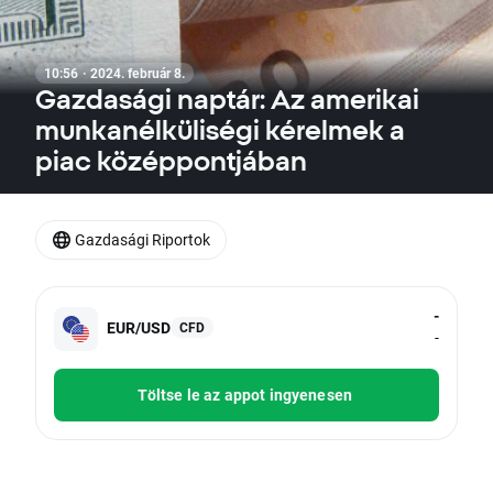
10:56 · 2024. február 8.
Gazdasági naptár: Az amerikai
munkanélküliségi kérelmek a
piac középpontjában
Gazdasági Riportok
-
EUR/USD
CFD
-
Töltse le az appot ingyenesen