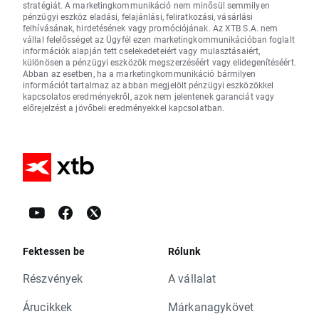
stratégiát. A marketingkommunikáció nem minősül semmilyen
pénzügyi eszköz eladási, felajánlási, feliratkozási, vásárlási
felhívásának, hirdetésének vagy promóciójának. Az XTB S.A. nem
vállal felelősséget az Ügyfél ezen marketingkommunikációban foglalt
információk alapján tett cselekedeteiért vagy mulasztásaiért,
különösen a pénzügyi eszközök megszerzéséért vagy elidegenítéséért.
Abban az esetben, ha a marketingkommunikáció bármilyen
információt tartalmaz az abban megjelölt pénzügyi eszközökkel
kapcsolatos eredményekről, azok nem jelentenek garanciát vagy
előrejelzést a jövőbeli eredményekkel kapcsolatban.
Fektessen be
Rólunk
Részvények
A vállalat
Árucikkek
Márkanagykövet