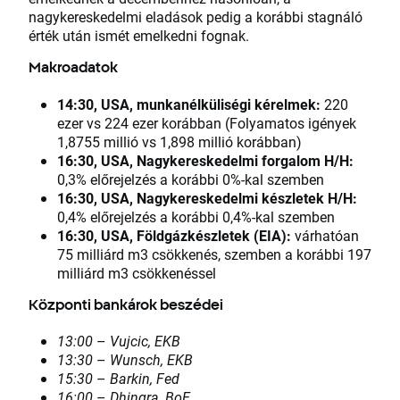
nagykereskedelmi eladások pedig a korábbi stagnáló
érték után ismét emelkedni fognak.
Makroadatok
14:30, USA, munkanélküliségi kérelmek:
220
ezer vs 224 ezer korábban (Folyamatos igények
1,8755 millió vs 1,898 millió korábban)
16:30, USA, Nagykereskedelmi forgalom H/H:
0,3% előrejelzés a korábbi 0%-kal szemben
16:30, USA, Nagykereskedelmi készletek H/H:
0,4% előrejelzés a korábbi 0,4%-kal szemben
16:30, USA, Földgázkészletek (EIA):
várhatóan
75 milliárd m3 csökkenés, szemben a korábbi 197
milliárd m3 csökkenéssel
Központi bankárok beszédei
13:00
–
Vujcic, EKB
13:30
–
Wunsch, EKB
15:30
–
Barkin, Fed
16:00
–
Dhingra, BoE