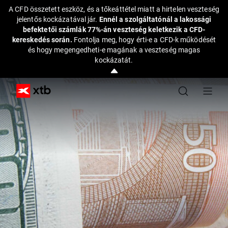
A CFD összetett eszköz, és a tőkeáttétel miatt a hirtelen veszteség
jelentős kockázatával jár.
Ennél a szolgáltatónál a lakossági
befektetői számlák 77%-án veszteség keletkezik a CFD-
kereskedés során.
Fontolja meg, hogy érti-e a CFD-k működését
és hogy megengedheti-e magának a veszteség magas
kockázatát.