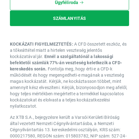
Ügyféliroda
SZÁMLANYITÁS
KOCKÁZATI FIGYELMEZTETÉS:
A CFD összetett eszköz, és
a tőkeáttétel miatt a hirtelen veszteség jelentős
kockázatával jár.
Ennél a szolgáltatónál a lakossági
befektetői számlák 77%-án veszteség keletkezik a CFD-
kereskedés során.
Fontolja meg, hogy érti-e a CFD-k
működését és hogy megengedheti-e magának a veszteség
magas kockázatát. Kérjük, ne kockáztasson többet, mint
amennyit kész elveszíteni. Kérjük, bizonyosodjon meg afelől,
hogy teljes mértékben megértette a termékkel kapcsolatos
kockázatokat és elolvasta a teljes kockázatkezelési
nyilatkozatot.
Az XTB S.A., bejegyzésre került a Varsói Kerületi Bíróság
által vezetett Nemzeti Cégnyilvántartásba, a Nemzeti
Cégnyilvántartás 13. kereskedelmi osztályán, KRS szám:
0000217580, REGON szám: 015803782, NIP szám: 527-24-