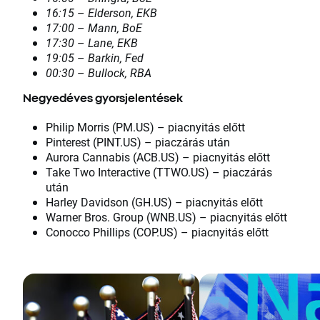
16:15
–
Elderson, EKB
17:00
–
Mann, BoE
17:30
–
Lane, EKB
19:05
–
Barkin, Fed
00:30
–
Bullock, RBA
Negyedéves gyorsjelentések
Philip Morris (PM.US) – piacnyitás előtt
Pinterest (PINT.US) – piaczárás után
Aurora Cannabis (ACB.US) – piacnyitás előtt
Take Two Interactive (TTWO.US) – piaczárás
után
Harley Davidson (GH.US) – piacnyitás előtt
Warner Bros. Group (WNB.US) – piacnyitás előtt
Conocco Phillips (COP.US) – piacnyitás előtt