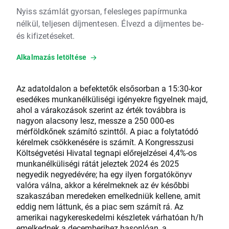
Nyiss számlát gyorsan, felesleges papírmunka
nélkül, teljesen díjmentesen. Élvezd a díjmentes be-
és kifizetéseket.
Alkalmazás letöltése
Az adatoldalon a befektetők elsősorban a 15:30-kor
esedékes munkanélküliségi igényekre figyelnek majd,
ahol a várakozások szerint az érték továbbra is
nagyon alacsony lesz, messze a 250 000-es
mérföldkőnek számító szinttől. A piac a folytatódó
kérelmek csökkenésére is számít. A Kongresszusi
Költségvetési Hivatal tegnapi előrejelzései 4,4%-os
munkanélküliségi rátát jeleztek 2024 és 2025
negyedik negyedévére; ha egy ilyen forgatókönyv
valóra válna, akkor a kérelmeknek az év későbbi
szakaszában meredeken emelkedniük kellene, amit
eddig nem láttunk, és a piac sem számít rá. Az
amerikai nagykereskedelmi készletek várhatóan h/h
emelkednek a decemberihez hasonlóan, a