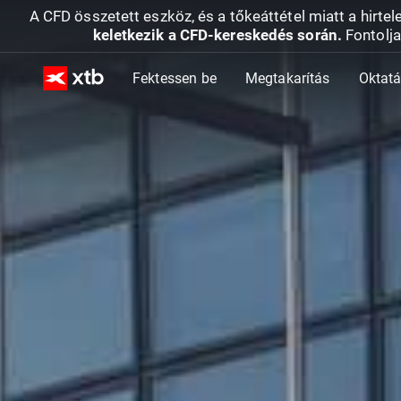
A CFD összetett eszköz, és a tőkeáttétel miatt a hirtel
keletkezik a CFD-kereskedés során.
Fontolja
Fektessen be
Megtakarítás
Oktat