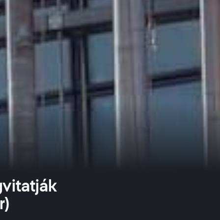
vitatják
r)