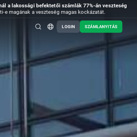
nál a lakossági befektetői számlák 77%-án veszteség
ti-e magának a veszteség magas kockázatát.
LOGIN
SZÁMLANYITÁS