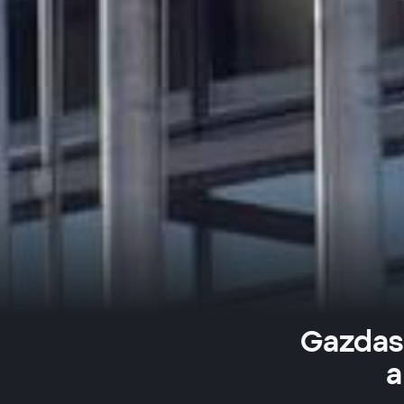
Gazdasá
a