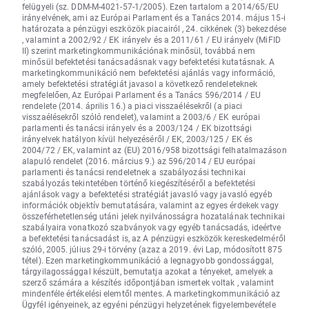
felügyeli (sz. DDM-M-4021-57-1/2005). Ezen tartalom a 2014/65/EU
irányelvének, ami az Európai Parlament és a Tanács 2014. május 15-i
határozata a pénzügyi eszközök piacairól , 24. cikkének (3) bekezdése
, valamint a 2002/92 / EK irányelv és a 2011/61 / EU irányelv (MiFID
II) szerint marketingkommunikációnak minősül, továbbá nem
minősül befektetési tanácsadásnak vagy befektetési kutatásnak. A
marketingkommunikáció nem befektetési ajánlás vagy információ,
amely befektetési stratégiát javasol a következő rendeleteknek
megfelelően, Az Európai Parlament és a Tanács 596/2014 / EU
rendelete (2014. április 16.) a piaci visszaélésekről (a piaci
visszaélésekről szóló rendelet), valamint a 2003/6 / EK európai
parlamenti és tanácsi irányelv és a 2003/124 / EK bizottsági
irányelvek hatályon kívül helyezéséről / EK, 2003/125 / EK és
2004/72 / EK, valamint az (EU) 2016/958 bizottsági felhatalmazáson
alapuló rendelet (2016. március 9.) az 596/2014 / EU európai
parlamenti és tanácsi rendeletnek a szabályozási technikai
szabályozás tekintetében történő kiegészítéséről a befektetési
ajánlások vagy a befektetési stratégiát javasló vagy javasló egyéb
információk objektív bemutatására, valamint az egyes érdekek vagy
összeférhetetlenség utáni jelek nyilvánosságra hozatalának technikai
szabályaira vonatkozó szabványok vagy egyéb tanácsadás, ideértve
a befektetési tanácsadást is, az A pénzügyi eszközök kereskedelméről
szóló, 2005. július 29-i törvény (azaz a 2019. évi Lap, módosított 875
tétel). Ezen marketingkommunikáció a legnagyobb gondossággal,
tárgyilagossággal készült, bemutatja azokat a tényeket, amelyek a
szerző számára a készítés időpontjában ismertek voltak , valamint
mindenféle értékelési elemtől mentes. A marketingkommunikáció az
Ügyfél igényeinek, az egyéni pénzügyi helyzetének figyelembevétele