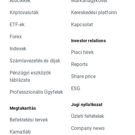
Árucikkek
Márkanagykövet
Kriptovaluták
Kereskedési platform
ETF-ek
Kapcsolat
Forex
Investor relations
Indexek
Piaci hírek
Számlavezetés és díjak
Reports
Pénzügyi eszközök
Share price
táblázata
ESG
Professzionális Ügyfelek
Jogi nyilatkozat
Megtakarítás
Üzleti feltételek
Befektetési tervek
Company news
Kamatláb