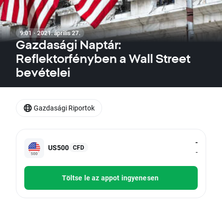
9:01 · 2021. április 27.
Gazdasági Naptár:
Reflektorfényben a Wall Street
bevételei
Gazdasági Riportok
-
US500
CFD
-
Töltse le az appot ingyenesen