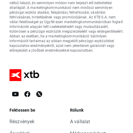
nélkül készül, és semmilyen módon nem terjeszt elő befektetési
stratégiát. A marketingkommunikáció nem minősül semmilyen
pénzügyi eszköz eladási, felajánlási, feliratkozási, vásárlási
felhívásának, hirdetésének vagy promóciójának. Az XTB S.A. nem
vállal felelősséget az Ügyfél ezen marketingkommunikációban foglalt
információk alapján tett cselekedeteiért vagy mulasztásaiért,
különösen a pénzügyi eszközök megszerzéséért vagy elidegenítéséért.
Abban az esetben, ha a marketingkommunikáció bármilyen
információt tartalmaz az abban megjelölt pénzügyi eszközökkel
kapcsolatos eredményekről, azok nem jelentenek garanciát vagy
előrejelzést a jövőbeli eredményekkel kapcsolatban.
Fektessen be
Rólunk
Részvények
A vállalat