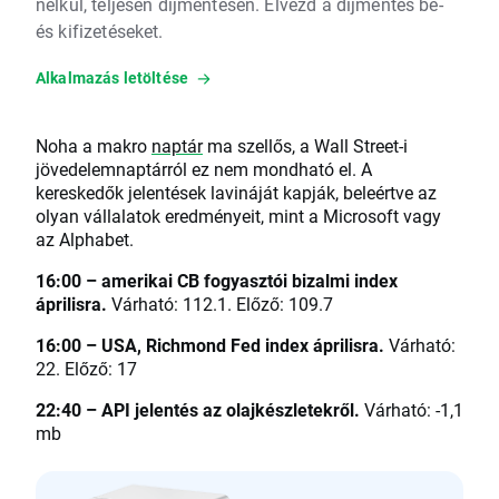
nélkül, teljesen díjmentesen. Élvezd a díjmentes be-
és kifizetéseket.
Alkalmazás letöltése
Noha a makro
naptár
ma szellős, a Wall Street-i
jövedelemnaptárról ez nem mondható el. A
kereskedők jelentések lavináját kapják, beleértve az
olyan vállalatok eredményeit, mint a Microsoft vagy
az Alphabet.
16:00 – amerikai CB fogyasztói bizalmi index
áprilisra.
Várható: 112.1. Előző: 109.7
16:00 – USA, Richmond Fed index áprilisra.
Várható:
22. Előző: 17
22:40 – API jelentés az olajkészletekről.
Várható: -1,1
mb