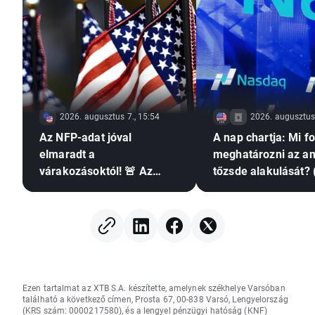
2026. augusztus 7., 15:54
2026. augusztus 
Az NFP-adat jóval
A nap chartja: Mi f
elmaradt a
meghatározni az am
várakozásoktól! 🚨 Az
tőzsde alakulását? 
EURUSD emelkedik 📈
augusztus 7.)
Ezen tartalmat az XTB S.A. készítette, amelynek székhelye Varsóban
található a következő címen, Prosta 67, 00-838 Varsó, Lengyelország
(KRS szám: 0000217580), és a lengyel pénzügyi hatóság (KNF)