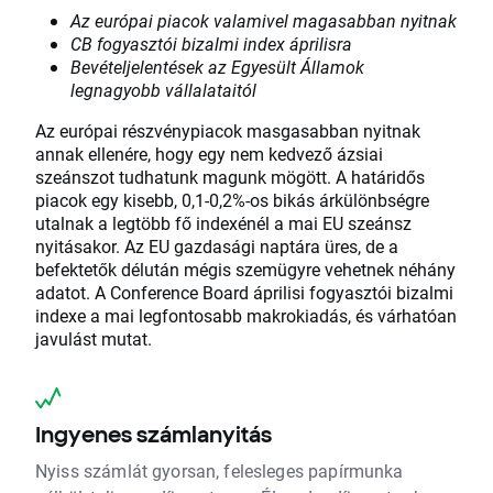
Az európai piacok valamivel magasabban nyitnak
CB fogyasztói bizalmi index áprilisra
Bevételjelentések az Egyesült Államok
legnagyobb vállalataitól
Az európai részvénypiacok masgasabban nyitnak
annak ellenére, hogy egy nem kedvező ázsiai
szeánszot tudhatunk magunk mögött. A határidős
piacok egy kisebb, 0,1-0,2%-os bikás árkülönbségre
utalnak a legtöbb fő indexénél a mai EU szeánsz
nyitásakor. Az EU gazdasági naptára üres, de a
befektetők délután mégis szemügyre vehetnek néhány
adatot. A Conference Board áprilisi fogyasztói bizalmi
indexe a mai legfontosabb makrokiadás, és várhatóan
javulást mutat.
Ingyenes számlanyitás
Nyiss számlát gyorsan, felesleges papírmunka