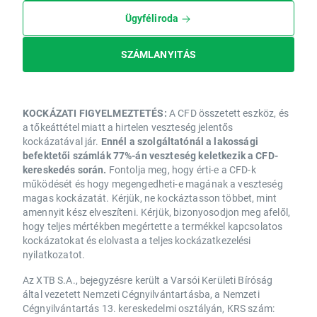
Ügyféliroda
SZÁMLANYITÁS
KOCKÁZATI FIGYELMEZTETÉS:
A CFD összetett eszköz, és
a tőkeáttétel miatt a hirtelen veszteség jelentős
kockázatával jár.
Ennél a szolgáltatónál a lakossági
befektetői számlák 77%-án veszteség keletkezik a CFD-
kereskedés során.
Fontolja meg, hogy érti-e a CFD-k
működését és hogy megengedheti-e magának a veszteség
magas kockázatát. Kérjük, ne kockáztasson többet, mint
amennyit kész elveszíteni. Kérjük, bizonyosodjon meg afelől,
hogy teljes mértékben megértette a termékkel kapcsolatos
kockázatokat és elolvasta a teljes kockázatkezelési
nyilatkozatot.
Az XTB S.A., bejegyzésre került a Varsói Kerületi Bíróság
által vezetett Nemzeti Cégnyilvántartásba, a Nemzeti
Cégnyilvántartás 13. kereskedelmi osztályán, KRS szám: