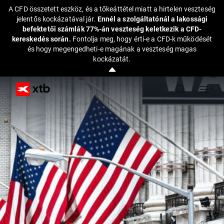
A CFD összetett eszköz, és a tőkeáttétel miatt a hirtelen veszteség
jelentős kockázatával jár.
Ennél a szolgáltatónál a lakossági
befektetői számlák 77%-án veszteség keletkezik a CFD-
kereskedés során.
Fontolja meg, hogy érti-e a CFD-k működését
és hogy megengedheti-e magának a veszteség magas
kockázatát.