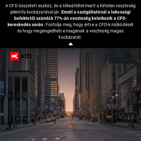
A CFD összetett eszköz, és a tőkeáttétel miatt a hirtelen veszteség
jelentős kockázatával jár.
Ennél a szolgáltatónál a lakossági
befektetői számlák 77%-án veszteség keletkezik a CFD-
kereskedés során.
Fontolja meg, hogy érti-e a CFD-k működését
és hogy megengedheti-e magának a veszteség magas
kockázatát.