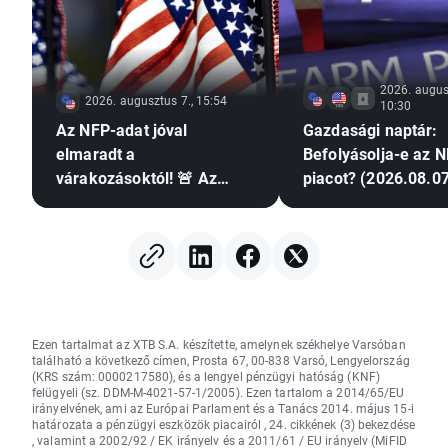
2026. augus
2026. augusztus 7., 15:54
10:30
Az NFP-adat jóval
Gazdasági naptár:
elmaradt a
Befolyásolja-e az N
várakozásoktól! 🚨 Az
piacot? (2026.08.07
EURUSD emelkedik 📈
Ezen tartalmat az XTB S.A. készítette, amelynek székhelye Varsóban
található a következő címen, Prosta 67, 00-838 Varsó, Lengyelország
(KRS szám: 0000217580), és a lengyel pénzügyi hatóság (KNF)
felügyeli (sz. DDM-M-4021-57-1/2005). Ezen tartalom a 2014/65/EU
irányelvének, ami az Európai Parlament és a Tanács 2014. május 15-i
határozata a pénzügyi eszközök piacairól , 24. cikkének (3) bekezdése
, valamint a 2002/92 / EK irányelv és a 2011/61 / EU irányelv (MiFID