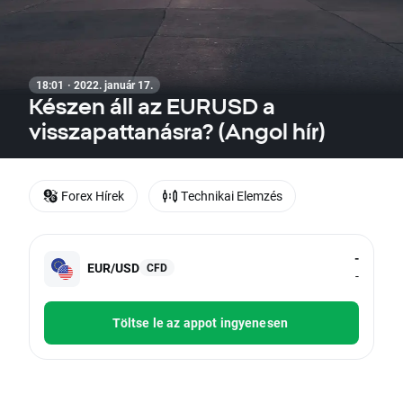
18:01 · 2022. január 17.
Készen áll az EURUSD a
visszapattanásra? (Angol hír)
Forex Hírek
Technikai Elemzés
-
EUR/USD
CFD
-
Töltse le az appot ingyenesen