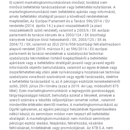
II) szerint marketingkommunikációnak minősül, továbbá nem
minősül befektetési tanácsadásnak vagy befektetési kutatásnak. A
marketingkommunikáció nem befektetési ajánlás vagy információ,
amely befektetési stratégiát javasol a következő rendeleteknek
megfelelően, Az Európai Parlament és a Tanács 596/2014 / EU
rendelete (2014. április 16.) a piaci visszaélésekről (a piaci
visszaélésekről szóló rendelet), valamint a 2003/6 / EK európai
parlamenti és tanácsi irányelv és a 2003/124 / EK bizottsági
irányelvek hatályon kívül helyezéséről / EK, 2003/125 / EK és
2004/72 / EK, valamint az (EU) 2016/958 bizottsági felhatalmazáson
alapuló rendelet (2016. március 9.) az 596/2014 / EU európai
parlamenti és tanácsi rendeletnek a szabályozási technikai
szabályozás tekintetében történő kiegészítéséről a befektetési
ajánlások vagy a befektetési stratégiát javasló vagy javasló egyéb
információk objektív bemutatására, valamint az egyes érdekek vagy
összeférhetetlenség utáni jelek nyilvánosságra hozatalának technikai
szabályaira vonatkozó szabványok vagy egyéb tanácsadás, ideértve
a befektetési tanácsadást is, az A pénzügyi eszközök kereskedelméről
szóló, 2005. július 29-i törvény (azaz a 2019. évi Lap, módosított 875
tétel). Ezen marketingkommunikáció a legnagyobb gondossággal,
tárgyilagossággal készült, bemutatja azokat a tényeket, amelyek a
szerző számára a készítés időpontjában ismertek voltak , valamint
mindenféle értékelési elemtől mentes. A marketingkommunikáció az
Ügyfél igényeinek, az egyéni pénzügyi helyzetének figyelembevétele
nélkül készül, és semmilyen módon nem terjeszt elő befektetési
stratégiát. A marketingkommunikáció nem minősül semmilyen
pénzügyi eszköz eladási, felajánlási, feliratkozási, vásárlási
felhívásának, hirdetésének vagy promóciójának. Az XTB S.A. nem