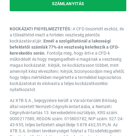
SZÁMLANYITÁS
KOCKÁZATI FIGYELMEZTETÉS:
A CFD összetett eszköz, és
a tőkeáttétel miatt a hirtelen veszteség jelentős
kockázatával jár.
Ennél a szolgáltatónál a lakossági
befektetői számlák 77%-án veszteség keletkezik a CFD-
kereskedés során.
Fontolja meg, hogy érti-e a CFD-k
működését és hogy megengedheti-e magának a veszteség
magas kockázatát. Kérjük, ne kockáztasson többet, mint
amennyit kész elveszíteni. Kérjük, bizonyosodjon meg afelől,
hogy teljes mértékben megértette a termékkel kapcsolatos
kockázatokat és elolvasta a teljes kockázatkezelési
nyilatkozatot.
Az XTB S.A., bejegyzésre került a Varsói Kerületi Bíróság
által vezetett Nemzeti Cégnyilvántartásba, a Nemzeti
Cégnyilvántartás 13. kereskedelmi osztályán, KRS szám:
0000217580, REGON szám: 015803782, NIP szám: 527-24-
43-955, teljes befizetett alaptőkéje 5 878 462,55 PLN. Az
XTB S.A. brókeri tevékenységet folytat a Tőzsdefelügyeleti