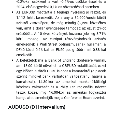
-0,2%-kal csökkent a várt -0,4%-os csökkenéssel és a
2024. első negyedévi 0,1%-os növekedéssel szemben.
Az
EURUSD
megtartja a tegnapi nyereség jó részét, és
1,112 felett kereskedik. Az
arany
a $2,600/uncia körüli
szintről visszalépett, de még mindig $2,560 közelében
van, amit a dollár gyengesége támogat; az
ezüst
2%-ot
erősödött. A 10 éves kötvények hozama jelenleg 3,71%
körül mozog. Az európai részvényindexek szintén
emelkednek a Wall Street optimizmusának hullámán; a
DE40 közel 0,6%-kal, az EU50 pedig több mint 0,8%-kal
emelkedik.
A befektetők ma a Bank of England döntésére várnak,
ami 13:00 körül növelheti a GBPUSD volatilitását; ezzel
egy időben a török CBRT is dönt a kamatokról (a piacok
szerint mindkét bank várhatóan változatlanul hagyja a
kamatokat). 14:30-kor az amerikai munkanélküliségi
kérelmek változását és a Philly Fed regionális indexét
teszik közzé, míg 16:00-kor az amerikai fogyasztói
hangulatot ismerhetjük meg a Conference Board szerint.
AUDUSD (D1 intervallum)