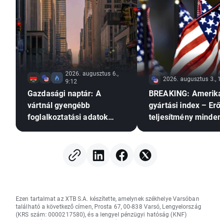
2026. augusztus 6.,
2026. augusztus 3., 
9:12
Gazdasági naptár: A
BREAKING: Amerik
vártnál gyengébb
gyártási index – Er
foglalkoztatási adatok
teljesítmény minde
nyomást gyakorolhatnak-e
területen
a Fed-re a
kamatemelésre?
Ezen tartalmat az XTB S.A. készítette, amelynek székhelye Varsóban
található a következő címen, Prosta 67, 00-838 Varsó, Lengyelország
(KRS szám: 0000217580), és a lengyel pénzügyi hatóság (KNF)