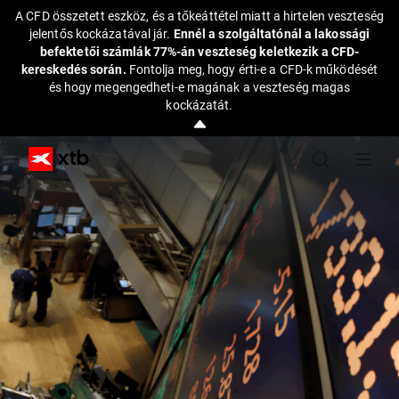
A CFD összetett eszköz, és a tőkeáttétel miatt a hirtelen veszteség
jelentős kockázatával jár.
Ennél a szolgáltatónál a lakossági
befektetői számlák 77%-án veszteség keletkezik a CFD-
kereskedés során.
Fontolja meg, hogy érti-e a CFD-k működését
és hogy megengedheti-e magának a veszteség magas
kockázatát.