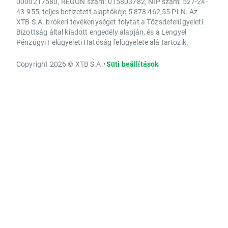
0000217580, REGON szám: 015803782, NIP szám: 527-24-
43-955, teljes befizetett alaptőkéje 5 878 462,55 PLN. Az
XTB S.A. brókeri tevékenységet folytat a Tőzsdefelügyeleti
Bizottság által kiadott engedély alapján, és a Lengyel
Pénzügyi Felügyeleti Hatóság felügyelete alá tartozik.
Copyright 2026 © XTB S.A.
•
Süti beállítások