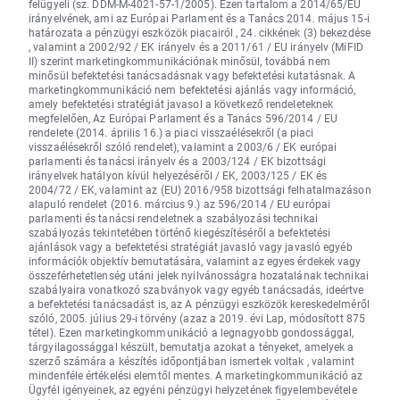
felügyeli (sz. DDM-M-4021-57-1/2005). Ezen tartalom a 2014/65/EU
irányelvének, ami az Európai Parlament és a Tanács 2014. május 15-i
határozata a pénzügyi eszközök piacairól , 24. cikkének (3) bekezdése
, valamint a 2002/92 / EK irányelv és a 2011/61 / EU irányelv (MiFID
II) szerint marketingkommunikációnak minősül, továbbá nem
minősül befektetési tanácsadásnak vagy befektetési kutatásnak. A
marketingkommunikáció nem befektetési ajánlás vagy információ,
amely befektetési stratégiát javasol a következő rendeleteknek
megfelelően, Az Európai Parlament és a Tanács 596/2014 / EU
rendelete (2014. április 16.) a piaci visszaélésekről (a piaci
visszaélésekről szóló rendelet), valamint a 2003/6 / EK európai
parlamenti és tanácsi irányelv és a 2003/124 / EK bizottsági
irányelvek hatályon kívül helyezéséről / EK, 2003/125 / EK és
2004/72 / EK, valamint az (EU) 2016/958 bizottsági felhatalmazáson
alapuló rendelet (2016. március 9.) az 596/2014 / EU európai
parlamenti és tanácsi rendeletnek a szabályozási technikai
szabályozás tekintetében történő kiegészítéséről a befektetési
ajánlások vagy a befektetési stratégiát javasló vagy javasló egyéb
információk objektív bemutatására, valamint az egyes érdekek vagy
összeférhetetlenség utáni jelek nyilvánosságra hozatalának technikai
szabályaira vonatkozó szabványok vagy egyéb tanácsadás, ideértve
a befektetési tanácsadást is, az A pénzügyi eszközök kereskedelméről
szóló, 2005. július 29-i törvény (azaz a 2019. évi Lap, módosított 875
tétel). Ezen marketingkommunikáció a legnagyobb gondossággal,
tárgyilagossággal készült, bemutatja azokat a tényeket, amelyek a
szerző számára a készítés időpontjában ismertek voltak , valamint
mindenféle értékelési elemtől mentes. A marketingkommunikáció az
Ügyfél igényeinek, az egyéni pénzügyi helyzetének figyelembevétele