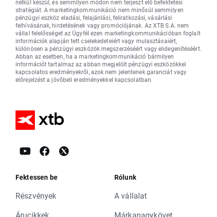
nélkül készül, és semmilyen módon nem terjeszt elő befektetési
stratégiát. A marketingkommunikáció nem minősül semmilyen
pénzügyi eszköz eladási, felajánlási, feliratkozási, vásárlási
felhívásának, hirdetésének vagy promóciójának. Az XTB S.A. nem
vállal felelősséget az Ügyfél ezen marketingkommunikációban foglalt
információk alapján tett cselekedeteiért vagy mulasztásaiért,
különösen a pénzügyi eszközök megszerzéséért vagy elidegenítéséért.
Abban az esetben, ha a marketingkommunikáció bármilyen
információt tartalmaz az abban megjelölt pénzügyi eszközökkel
kapcsolatos eredményekről, azok nem jelentenek garanciát vagy
előrejelzést a jövőbeli eredményekkel kapcsolatban.
Fektessen be
Rólunk
Részvények
A vállalat
Árucikkek
Márkanagykövet