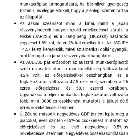
munkaerőpiac támogatására, ha bármilyen gyengeség
történik, és eléggé eltökélt, hogy a jelenlegi szinten tartsa
az állapotát.
Az ázsiai szeánszot mind a kínai, mind a japán
részvényindexek nagyon szolid emelkedéssel zárták, a
Nikkei (JAP225) és a Hang Seng (HK.cash) határidős
jegyzései 1,8%-kal, illetve 2%-kal emelkedtek. Az USDJPY
142,7 felett kereskedik, mivel az amerikai dollár gyengül,
ami támogatja a japán részvénypiaci hangulatot.
Az AUDUSD pár erősödött az ausztrál munkaerőpiacról
szóló olvasatok után; a munkanélküliség változatlanul
4,2% volt, az előrejelzésekkel összhangban, és a
foglalkoztatás változása 47,5 ezer volt, szemben a 26
ezres előrejelzéssel és 58,1 ezerrel korábban.
Ugyanakkor a teljes munkaidős foglalkoztatás változása
több mint 3000-es csökkenést mutatott a júliusi 60,5
ezres növekedéssel szemben.
Új-Zéland második negyedéves GDP-je nem lepte meg a
piacokat, éves szinten -0,5%-os csökkenést mutatott az
előrejelzéssel és az első negyedéves 0,5%-os
növekedéssel szemben. Negyedéves összehasonlításban