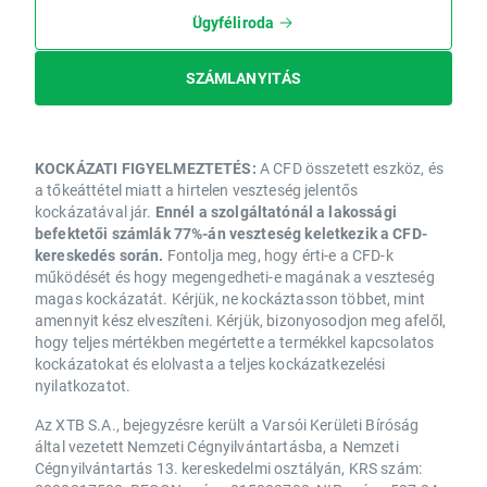
Ügyféliroda
SZÁMLANYITÁS
KOCKÁZATI FIGYELMEZTETÉS:
A CFD összetett eszköz, és
a tőkeáttétel miatt a hirtelen veszteség jelentős
kockázatával jár.
Ennél a szolgáltatónál a lakossági
befektetői számlák 77%-án veszteség keletkezik a CFD-
kereskedés során.
Fontolja meg, hogy érti-e a CFD-k
működését és hogy megengedheti-e magának a veszteség
magas kockázatát. Kérjük, ne kockáztasson többet, mint
amennyit kész elveszíteni. Kérjük, bizonyosodjon meg afelől,
hogy teljes mértékben megértette a termékkel kapcsolatos
kockázatokat és elolvasta a teljes kockázatkezelési
nyilatkozatot.
Az XTB S.A., bejegyzésre került a Varsói Kerületi Bíróság
által vezetett Nemzeti Cégnyilvántartásba, a Nemzeti
Cégnyilvántartás 13. kereskedelmi osztályán, KRS szám: