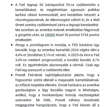
A Fed tegnap 50 bázisponttal 5%-ra csökkentette a
kamatlábakat, és meglehetősen agresszív politikai
lazítási ciklust kommunikált, ami kezdetben tetszett a
részvénypiacoknak, de ellenmozgást váltott ki, és a Wall
Street szerény csökkenéssel zárta a tegnapi kereskedést.
Ma azonban az amerikai indexek emelkedése felgyorsult
a görgetés után, az
US500
közel 30 ponttal 5734 pontra
emelkedett.
Ahogy a pontdiagram is mutatja, a FED bankárai úgy
becsülik, hogy az amerikai kamatláb 2024 végére eléri a
4,4%-ot (korábban 5,1%-ot vártak). A 2025-ös évre a Fed
3,4%-os mediánt prognosztizál, a korábbi becslés 4,1%
volt. Ez egyértelműen alacsonyabb a vártnál. Csak egy
Fed-tag szavazott a csökkentés ellen.
Powell Fed-elnök sajtótájékoztatón jelezte, hogy a
fogyasztás szinte ellenáll a magasabb kamatlábaknak,
az infláció terjedése ellenére. Ennek hatására az amerikai
gazdaságban a lágy leszállás nagyon is lehetséges,
anélkül, hogy a munkaerőpiac komoly veszteségeket
szenvedne. Mi több, Powell néhány dovishabb
megjegyzése hangsúlyozta, hogy a Fed készen áll a