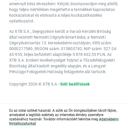
amennyit kész elveszíteni. Kérjük, bizonyosodjon meg afelől,
hogy teljes mértékben megértette a termékkel kapcsolatos
kockázatokat és elolvasta a teljes kockázatkezelési
nyilatkozatot.
Az XTB S.A., bejegyzésre került a Varsói Kerületi Bíróság
által vezetett Nemzeti Cégnyilvántartásba, a Nemzeti
Cégnyilvántartás 13. kereskedelmi osztályán, KRS szám:
0000217580, REGON szám: 015803782, NIP szám: 527-24-
43-955, teljes befizetett alaptőkéje 5 878 462,55 PLN. Az
XTB S.A. brókeri tevékenységet folytat a Tőzsdefelügyeleti
Bizottság által kiadott engedély alapján, és a Lengyel
Pénzügyi Felügyeleti Hatóság felügyelete alá tartozik.
Copyright 2026 © XTB S.A.
•
Süti beállítások
Ez az oldal sütiket használ. A sütik az Ön böngészőjében tárolt fájlok,
amelyeket a legtöbb webhely az internetes élmény személyre
szabásához használ. További információért tekintse meg
Adatvédelmi
Nyilatkozatunkat