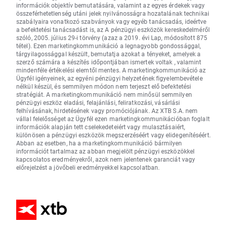
információk objektív bemutatására, valamint az egyes érdekek vagy
összeférhetetlenség utáni jelek nyilvánosságra hozatalának technikai
szabályaira vonatkozó szabványok vagy egyéb tanácsadás, ideértve
a befektetési tanácsadást is, az A pénzügyi eszközök kereskedelméről
szóló, 2005. július 29-i törvény (azaz a 2019. évi Lap, módosított 875
tétel). Ezen marketingkommunikáció a legnagyobb gondossággal,
tárgyilagossággal készült, bemutatja azokat a tényeket, amelyek a
szerző számára a készítés időpontjában ismertek voltak , valamint
mindenféle értékelési elemtől mentes. A marketingkommunikáció az
Ügyfél igényeinek, az egyéni pénzügyi helyzetének figyelembevétele
nélkül készül, és semmilyen módon nem terjeszt elő befektetési
stratégiát. A marketingkommunikáció nem minősül semmilyen
pénzügyi eszköz eladási, felajánlási, feliratkozási, vásárlási
felhívásának, hirdetésének vagy promóciójának. Az XTB S.A. nem
vállal felelősséget az Ügyfél ezen marketingkommunikációban foglalt
információk alapján tett cselekedeteiért vagy mulasztásaiért,
különösen a pénzügyi eszközök megszerzéséért vagy elidegenítéséért.
Abban az esetben, ha a marketingkommunikáció bármilyen
információt tartalmaz az abban megjelölt pénzügyi eszközökkel
kapcsolatos eredményekről, azok nem jelentenek garanciát vagy
előrejelzést a jövőbeli eredményekkel kapcsolatban.