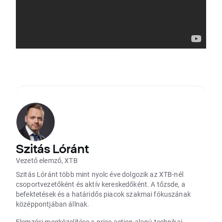
Szitás Lóránt
Vezető elemző, XTB
Szitás Lóránt több mint nyolc éve dolgozik az XTB-nél
csoportvezetőként és aktív kereskedőként. A tőzsde, a
befektetések és a határidős piacok szakmai fókuszának
középpontjában állnak.
Elemzési megközelítése a price action alapú technikai