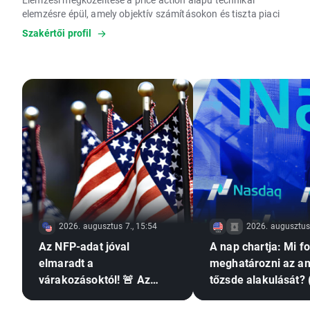
elemzésre épül, amely objektív számításokon és tiszta piaci
adatokon alapul. EIP képesítéssel rendelkezik, amely az
Szakértői profil
Európai Unió egyik legmagasabb szintű szakmai minősítése
a befektetési szolgáltatások területén.
Célja a tudatos és megalapozott befektetési döntéshozatal
támogatása.
2026. augusztus 7., 15:54
2026. augusztus 
Az NFP-adat jóval
A nap chartja: Mi f
elmaradt a
meghatározni az am
várakozásoktól! 🚨 Az
tőzsde alakulását? 
EURUSD emelkedik 📈
augusztus 7.)