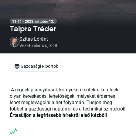
11:44 · 2023. október 13.
Talpra Tréder
Szitás Lóránt
Vezető elemző, XTB
Gazdasági Riportok
A reggeli piacnyitások környékén terítékre kerülnek
olyan kereskedési lehetőségek, melyeket érdemes
lehet meglovagolni a hét folyamán. Tudjon meg
többet a gazdasági naptárról és a technikai szintekről!
Értesüljön a legfrissebb hírekről első kézből!