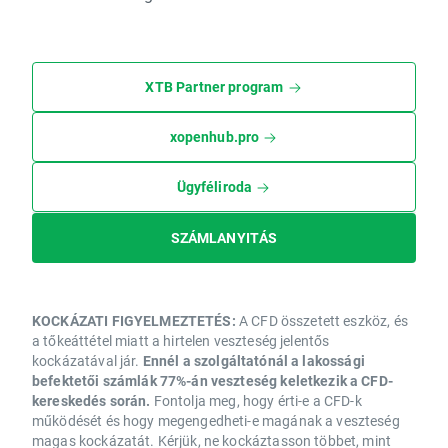
XTB Partner program
xopenhub.pro
Ügyféliroda
SZÁMLANYITÁS
KOCKÁZATI FIGYELMEZTETÉS:
A CFD összetett eszköz, és
a tőkeáttétel miatt a hirtelen veszteség jelentős
kockázatával jár.
Ennél a szolgáltatónál a lakossági
befektetői számlák 77%-án veszteség keletkezik a CFD-
kereskedés során.
Fontolja meg, hogy érti-e a CFD-k
működését és hogy megengedheti-e magának a veszteség
magas kockázatát. Kérjük, ne kockáztasson többet, mint