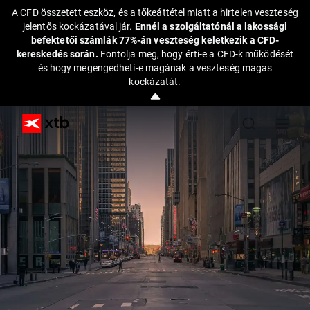
A CFD összetett eszköz, és a tőkeáttétel miatt a hirtelen veszteség
jelentős kockázatával jár.
Ennél a szolgáltatónál a lakossági
befektetői számlák 77%-án veszteség keletkezik a CFD-
kereskedés során.
Fontolja meg, hogy érti-e a CFD-k működését
és hogy megengedheti-e magának a veszteség magas
kockázatát.