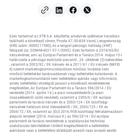
Ezen tartalmat az XTB S.A. készítette, amelynek székhelye Varsóban
található a következő címen, Prosta 67, 00-838 Varsó, Lengyelország
(KRS szám: 0000217580), és a lengyel pénzügyi hatóság (KNF)
felügyeli (sz. DDM-M-4021-57-1/2005). Ezen tartalom a 2014/65/EU
irányelvének, ami az Európai Parlament és a Tanács 2014. május 15-i
határozata a pénzügyi eszközök piacairól , 24. cikkének (3) bekezdése
, valamint a 2002/92 / EK irányelv és a 2011/61 / EU irányelv (MiFID
II) szerint marketingkommunikációnak minősül, továbbá nem
minősül befektetési tanácsadásnak vagy befektetési kutatásnak. A
marketingkommunikáció nem befektetési ajánlás vagy információ,
amely befektetési stratégiát javasol a következő rendeleteknek
megfelelően, Az Európai Parlament és a Tanács 596/2014 / EU
rendelete (2014. április 16.) a piaci visszaélésekről (a piaci
visszaélésekről szóló rendelet), valamint a 2003/6 / EK európai
parlamenti és tanácsi irányelv és a 2003/124 / EK bizottsági
irányelvek hatályon kívül helyezéséről / EK, 2003/125 / EK és
2004/72 / EK, valamint az (EU) 2016/958 bizottsági felhatalmazáson
alapuló rendelet (2016. március 9.) az 596/2014 / EU európai
parlamenti és tanácsi rendeletnek a szabályozási technikai
szabályozás tekintetében történő kiegészítéséről a befektetési
ajánlások vagy a befektetési stratégiát javasló vagy javasló egyéb