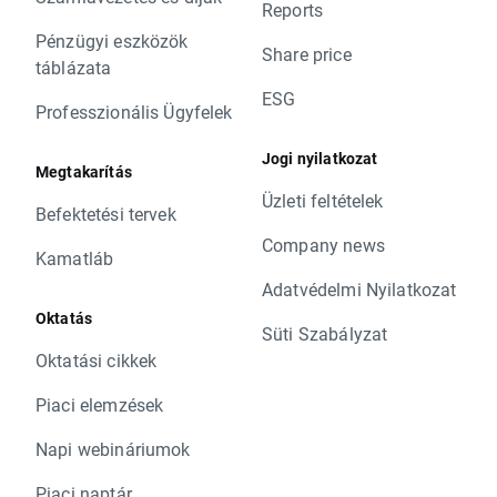
Reports
Pénzügyi eszközök
Share price
táblázata
ESG
Professzionális Ügyfelek
Jogi nyilatkozat
Megtakarítás
Üzleti feltételek
Befektetési tervek
Company news
Kamatláb
Adatvédelmi Nyilatkozat
Oktatás
Süti Szabályzat
Oktatási cikkek
Piaci elemzések
Napi webináriumok
Piaci naptár