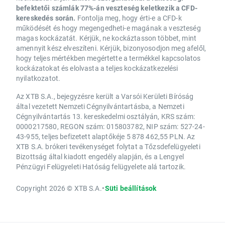
befektetői számlák 77%-án veszteség keletkezik a CFD-
kereskedés során.
Fontolja meg, hogy érti-e a CFD-k
működését és hogy megengedheti-e magának a veszteség
magas kockázatát. Kérjük, ne kockáztasson többet, mint
amennyit kész elveszíteni. Kérjük, bizonyosodjon meg afelől,
hogy teljes mértékben megértette a termékkel kapcsolatos
kockázatokat és elolvasta a teljes kockázatkezelési
nyilatkozatot.
Az XTB S.A., bejegyzésre került a Varsói Kerületi Bíróság
által vezetett Nemzeti Cégnyilvántartásba, a Nemzeti
Cégnyilvántartás 13. kereskedelmi osztályán, KRS szám:
0000217580, REGON szám: 015803782, NIP szám: 527-24-
43-955, teljes befizetett alaptőkéje 5 878 462,55 PLN. Az
XTB S.A. brókeri tevékenységet folytat a Tőzsdefelügyeleti
Bizottság által kiadott engedély alapján, és a Lengyel
Pénzügyi Felügyeleti Hatóság felügyelete alá tartozik.
Copyright 2026 © XTB S.A.
•
Süti beállítások