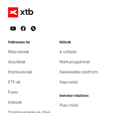
Fektessen be
Rólunk
Részvények
A vállalat
Árucikkek
Márkanagykövet
Kriptovaluták
Kereskedési platform
ETF-ek
Kapcsolat
Forex
Investor relations
Indexek
Piaci hírek
Számlavezetés és díjak