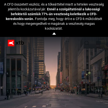
A CFD összetett eszköz, és a tőkeáttétel miatt a hirtelen veszteség
jelentős kockázatával jár.
Ennél a szolgáltatónál a lakossági
befektetői számlák 77%-án veszteség keletkezik a CFD-
kereskedés során.
Fontolja meg, hogy érti-e a CFD-k működését
és hogy megengedheti-e magának a veszteség magas
kockázatát.