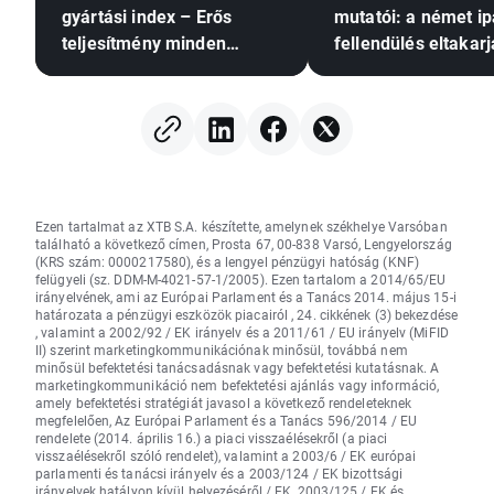
gyártási index – Erős
mutatói: a német ip
teljesítmény minden
fellendülés eltakarj
területen
általános stagnálás
Ezen tartalmat az XTB S.A. készítette, amelynek székhelye Varsóban
található a következő címen, Prosta 67, 00-838 Varsó, Lengyelország
(KRS szám: 0000217580), és a lengyel pénzügyi hatóság (KNF)
felügyeli (sz. DDM-M-4021-57-1/2005). Ezen tartalom a 2014/65/EU
irányelvének, ami az Európai Parlament és a Tanács 2014. május 15-i
határozata a pénzügyi eszközök piacairól , 24. cikkének (3) bekezdése
, valamint a 2002/92 / EK irányelv és a 2011/61 / EU irányelv (MiFID
II) szerint marketingkommunikációnak minősül, továbbá nem
minősül befektetési tanácsadásnak vagy befektetési kutatásnak. A
marketingkommunikáció nem befektetési ajánlás vagy információ,
amely befektetési stratégiát javasol a következő rendeleteknek
megfelelően, Az Európai Parlament és a Tanács 596/2014 / EU
rendelete (2014. április 16.) a piaci visszaélésekről (a piaci
visszaélésekről szóló rendelet), valamint a 2003/6 / EK európai
parlamenti és tanácsi irányelv és a 2003/124 / EK bizottsági
irányelvek hatályon kívül helyezéséről / EK, 2003/125 / EK és