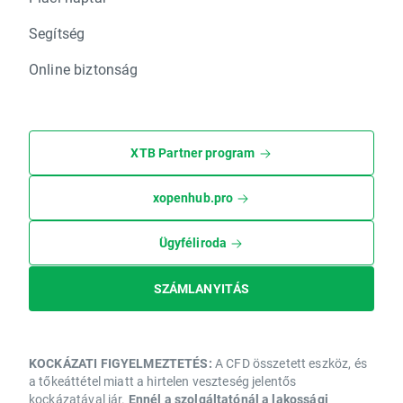
Segítség
Online biztonság
XTB Partner program
xopenhub.pro
Ügyféliroda
SZÁMLANYITÁS
KOCKÁZATI FIGYELMEZTETÉS:
A CFD összetett eszköz, és
a tőkeáttétel miatt a hirtelen veszteség jelentős
kockázatával jár.
Ennél a szolgáltatónál a lakossági