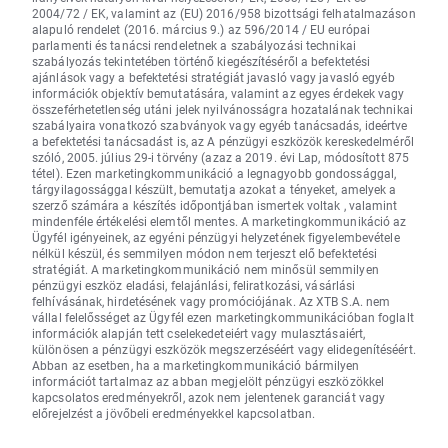
2004/72 / EK, valamint az (EU) 2016/958 bizottsági felhatalmazáson
alapuló rendelet (2016. március 9.) az 596/2014 / EU európai
parlamenti és tanácsi rendeletnek a szabályozási technikai
szabályozás tekintetében történő kiegészítéséről a befektetési
ajánlások vagy a befektetési stratégiát javasló vagy javasló egyéb
információk objektív bemutatására, valamint az egyes érdekek vagy
összeférhetetlenség utáni jelek nyilvánosságra hozatalának technikai
szabályaira vonatkozó szabványok vagy egyéb tanácsadás, ideértve
a befektetési tanácsadást is, az A pénzügyi eszközök kereskedelméről
szóló, 2005. július 29-i törvény (azaz a 2019. évi Lap, módosított 875
tétel). Ezen marketingkommunikáció a legnagyobb gondossággal,
tárgyilagossággal készült, bemutatja azokat a tényeket, amelyek a
szerző számára a készítés időpontjában ismertek voltak , valamint
mindenféle értékelési elemtől mentes. A marketingkommunikáció az
Ügyfél igényeinek, az egyéni pénzügyi helyzetének figyelembevétele
nélkül készül, és semmilyen módon nem terjeszt elő befektetési
stratégiát. A marketingkommunikáció nem minősül semmilyen
pénzügyi eszköz eladási, felajánlási, feliratkozási, vásárlási
felhívásának, hirdetésének vagy promóciójának. Az XTB S.A. nem
vállal felelősséget az Ügyfél ezen marketingkommunikációban foglalt
információk alapján tett cselekedeteiért vagy mulasztásaiért,
különösen a pénzügyi eszközök megszerzéséért vagy elidegenítéséért.
Abban az esetben, ha a marketingkommunikáció bármilyen
információt tartalmaz az abban megjelölt pénzügyi eszközökkel
kapcsolatos eredményekről, azok nem jelentenek garanciát vagy
előrejelzést a jövőbeli eredményekkel kapcsolatban.