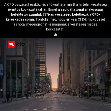
A CFD összetett eszköz, és a tőkeáttétel miatt a hirtelen veszteség
jelentős kockázatával jár.
Ennél a szolgáltatónál a lakossági
befektetői számlák 77%-án veszteség keletkezik a CFD-
kereskedés során.
Fontolja meg, hogy érti-e a CFD-k működését
és hogy megengedheti-e magának a veszteség magas
kockázatát.