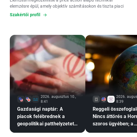
elemzésre épül, amely objektív számításokon és tiszta piaci
adatokon alapul. EIP képesítéssel rendelkezik, amely az
Szakértői profil
Európai Unió egyik legmagasabb szintű szakmai minősítése
a befektetési szolgáltatások területén.
Célja a tudatos és megalapozott befektetési döntéshozatal
támogatása.
2026. augusztus 10.,
2026. augus
8:41
8:39
Gazdasági naptár: A
Reggeli összefoglal
piacok felébrednek a
Nincs áttörés a Hor
geopolitikai patthelyzetet
szoros ügyében; a
hozó hétvége után🚢
befektetők reagáln