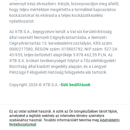
amennyit kész elveszíteni. Kérjük, bizonyosodjon meg afelől,
hogy teljes mértékben megértette a termékkel kapcsolatos
kockázatokat és elolvasta a teljes kockázatkezelési
nyilatkozatot.
Az XTB S.A., bejegyzésre került a Varsói Kerületi Bíróság
által vezetett Nemzeti Cégnyilvántartásba, a Nemzeti
Cégnyilvántartás 13. kereskedelmi osztályán, KRS szám:
0000217580, REGON szám: 015803782, NIP szám: 527-24-
43-955, teljes befizetett alaptőkéje 5 878 462,55 PLN. Az
XTB S.A. brókeri tevékenységet folytat a Tőzsdefelügyeleti
Bizottság által kiadott engedély alapján, és a Lengyel
Pénzügyi Felügyeleti Hatóság felügyelete alá tartozik.
Copyright 2026 © XTB S.A.
•
Süti beállítások
Ez az oldal sütiket használ. A sütik az Ön böngészőjében tárolt fájlok,
amelyeket a legtöbb webhely az internetes élmény személyre
szabásához használ. További információért tekintse meg
Adatvédelmi
Nyilatkozatunkat