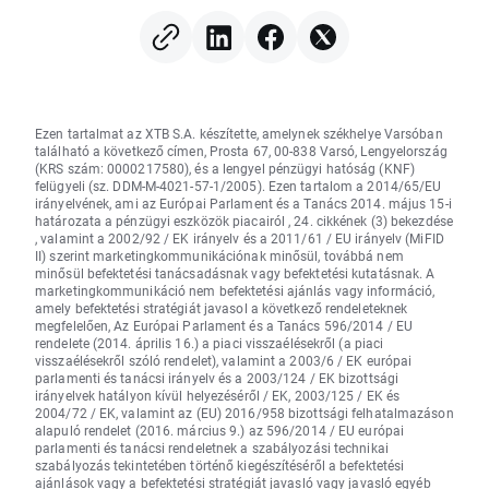
Berkshire Hathawa
eredményeire
Ezen tartalmat az XTB S.A. készítette, amelynek székhelye Varsóban
található a következő címen, Prosta 67, 00-838 Varsó, Lengyelország
(KRS szám: 0000217580), és a lengyel pénzügyi hatóság (KNF)
felügyeli (sz. DDM-M-4021-57-1/2005). Ezen tartalom a 2014/65/EU
irányelvének, ami az Európai Parlament és a Tanács 2014. május 15-i
határozata a pénzügyi eszközök piacairól , 24. cikkének (3) bekezdése
, valamint a 2002/92 / EK irányelv és a 2011/61 / EU irányelv (MiFID
II) szerint marketingkommunikációnak minősül, továbbá nem
minősül befektetési tanácsadásnak vagy befektetési kutatásnak. A
marketingkommunikáció nem befektetési ajánlás vagy információ,
amely befektetési stratégiát javasol a következő rendeleteknek
megfelelően, Az Európai Parlament és a Tanács 596/2014 / EU
rendelete (2014. április 16.) a piaci visszaélésekről (a piaci
visszaélésekről szóló rendelet), valamint a 2003/6 / EK európai
parlamenti és tanácsi irányelv és a 2003/124 / EK bizottsági
irányelvek hatályon kívül helyezéséről / EK, 2003/125 / EK és
2004/72 / EK, valamint az (EU) 2016/958 bizottsági felhatalmazáson
alapuló rendelet (2016. március 9.) az 596/2014 / EU európai
parlamenti és tanácsi rendeletnek a szabályozási technikai
szabályozás tekintetében történő kiegészítéséről a befektetési
ajánlások vagy a befektetési stratégiát javasló vagy javasló egyéb