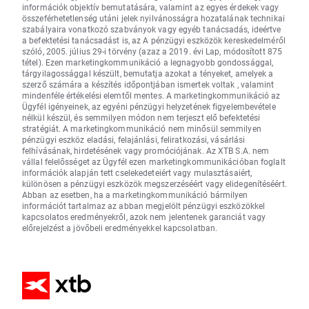
információk objektív bemutatására, valamint az egyes érdekek vagy
összeférhetetlenség utáni jelek nyilvánosságra hozatalának technikai
szabályaira vonatkozó szabványok vagy egyéb tanácsadás, ideértve
a befektetési tanácsadást is, az A pénzügyi eszközök kereskedelméről
szóló, 2005. július 29-i törvény (azaz a 2019. évi Lap, módosított 875
tétel). Ezen marketingkommunikáció a legnagyobb gondossággal,
tárgyilagossággal készült, bemutatja azokat a tényeket, amelyek a
szerző számára a készítés időpontjában ismertek voltak , valamint
mindenféle értékelési elemtől mentes. A marketingkommunikáció az
Ügyfél igényeinek, az egyéni pénzügyi helyzetének figyelembevétele
nélkül készül, és semmilyen módon nem terjeszt elő befektetési
stratégiát. A marketingkommunikáció nem minősül semmilyen
pénzügyi eszköz eladási, felajánlási, feliratkozási, vásárlási
felhívásának, hirdetésének vagy promóciójának. Az XTB S.A. nem
vállal felelősséget az Ügyfél ezen marketingkommunikációban foglalt
információk alapján tett cselekedeteiért vagy mulasztásaiért,
különösen a pénzügyi eszközök megszerzéséért vagy elidegenítéséért.
Abban az esetben, ha a marketingkommunikáció bármilyen
információt tartalmaz az abban megjelölt pénzügyi eszközökkel
kapcsolatos eredményekről, azok nem jelentenek garanciát vagy
előrejelzést a jövőbeli eredményekkel kapcsolatban.