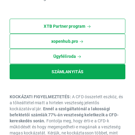
XTB Partner program
xopenhub.pro
Ügyféliroda
SZÁMLANYITÁS
KOCKÁZATI FIGYELMEZTETÉS:
A CFD összetett eszköz, és
a tőkeáttétel miatt a hirtelen veszteség jelentős
kockázatával jár.
Ennél a szolgáltatónál a lakossági
befektetői számlák 77%-án veszteség keletkezik a CFD-
kereskedés során.
Fontolja meg, hogy érti-e a CFD-k
működését és hogy megengedheti-e magának a veszteség
magas kockázatát. Kérjük, ne kockáztasson többet, mint