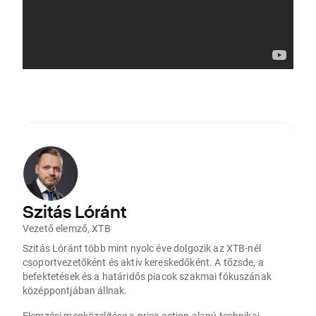
Szitás Lóránt
Vezető elemző, XTB
Szitás Lóránt több mint nyolc éve dolgozik az XTB-nél
csoportvezetőként és aktív kereskedőként. A tőzsde, a
befektetések és a határidős piacok szakmai fókuszának
középpontjában állnak.
Elemzési megközelítése a price action alapú technikai