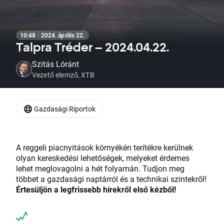
10:48 · 2024. április 22.
Talpra Tréder – 2024.04.22.
Szitás Lóránt
Vezető elemző, XTB
Gazdasági Riportok
A reggeli piacnyitások környékén terítékre kerülnek
olyan kereskedési lehetőségek, melyeket érdemes
lehet meglovagolni a hét folyamán. Tudjon meg
többet a gazdasági naptárról és a technikai szintekről!
Értesüljön a legfrisseb
b hírekről első kézből!