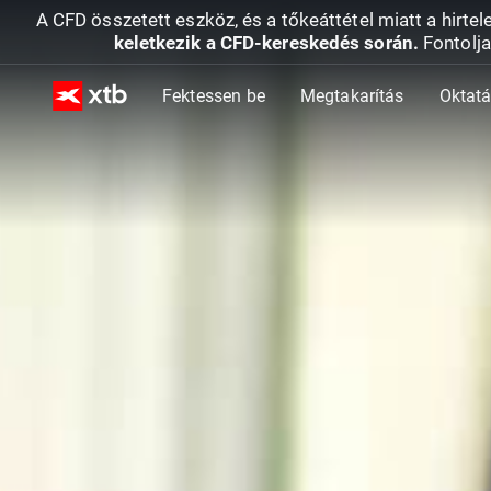
A CFD összetett eszköz, és a tőkeáttétel miatt a hirtel
keletkezik a CFD-kereskedés során.
Fontolja
Fektessen be
Megtakarítás
Oktat