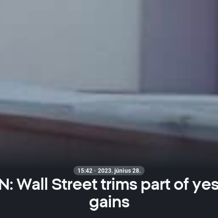
15:42 · 2023. június 28.
 Wall Street trims part of ye
gains