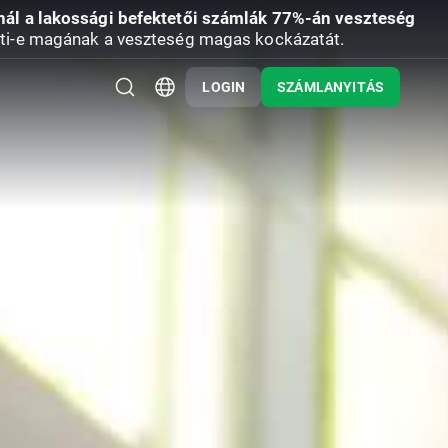
nál a lakossági befektetői számlák 77%-án veszteség
ti-e magának a veszteség magas kockázatát.
LOGIN
SZÁMLANYITÁS